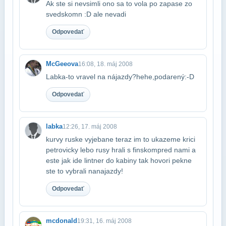
Ak ste si nevsimli ono sa to vola po zapase zo
svedskomn :D ale nevadi
Odpovedať
McGeeova
16:08, 18. máj 2008
Labka-to vravel na nájazdy?hehe,podarený:-D
Odpovedať
labka
12:26, 17. máj 2008
kurvy ruske vyjebane teraz im to ukazeme krici
petrovicky lebo rusy hrali s finskom​pred nami a
este jak ide lintner do kabiny tak hovori pekne
ste to vybrali na​najazdy!
Odpovedať
mcdonald
19:31, 16. máj 2008