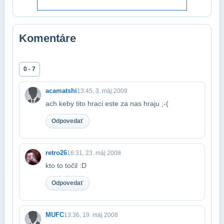
Komentáre
0 - 7
acamatshi
13:45, 3. máj 2009
ach keby tito hraci este za nas hraju ;-(
Odpovedať
retro26
16:31, 23. máj 2008
kto to točil :D
Odpovedať
MUFC
13:36, 19. máj 2008