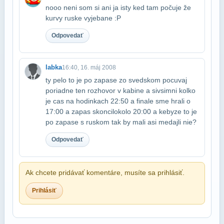
nooo neni som si ani ja isty ked tam počuje že
kurvy ruske vyjebane :P
Odpovedať
labka
16:40, 16. máj 2008
ty pelo to je po zapase zo svedskom pocuvaj
poriadne ten rozhovor v kabine a si​vsimni kolko
je cas na hodinkach 22:50 a finale sme hrali o
17:00 a zapas skoncil​okolo 20:00 a kebyze to je
po zapase s ruskom tak by mali asi medajli nie?
Odpovedať
Ak chcete pridávať komentáre, musíte sa prihlásiť.
Prihlásiť