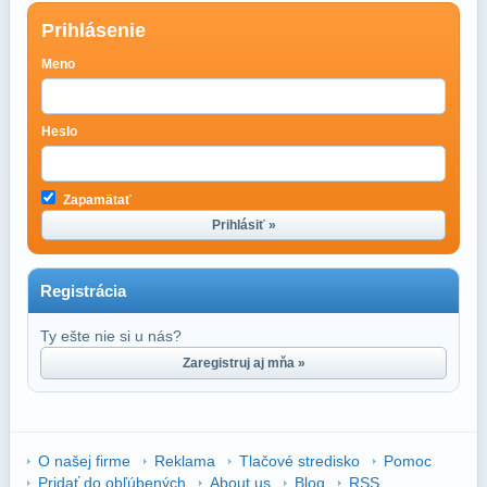
Prihlásenie
Meno
Heslo
Zapamätať
Prihlásiť »
Registrácia
Ty ešte nie si u nás?
Zaregistruj aj mňa »
O našej firme
Reklama
Tlačové stredisko
Pomoc
Pridať do obľúbených
About us
Blog
RSS