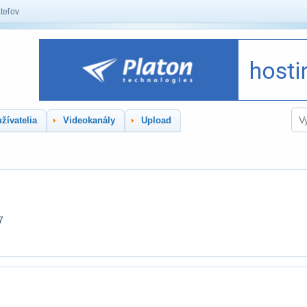
teľov
žívatelia
Videokanály
Upload
7