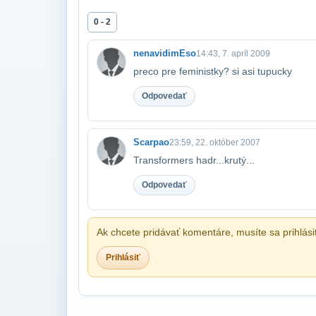
0 - 2
nenavidimEso
14:43, 7. apríl 2009
preco pre feministky? si asi tupucky
Odpovedať
Scarpao
23:59, 22. október 2007
Transformers hadr...krutý...
Odpovedať
Ak chcete pridávať komentáre, musíte sa prihlási
Prihlásiť