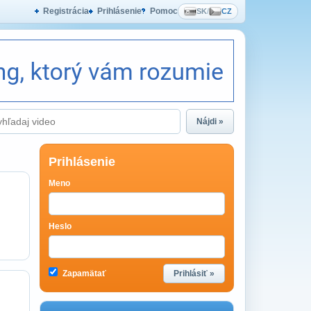
Registrácia
Prihlásenie
Pomoc
SK
/
CZ
Nájdi »
Prihlásenie
Meno
Heslo
Zapamätať
Prihlásiť »