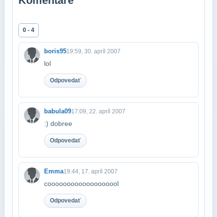
Komentáre
0 - 4
boris95
19:59, 30. apríl 2007
lol
Odpovedať
babula09
17:09, 22. apríl 2007
:) dobree
Odpovedať
Emma
19:44, 17. apríl 2007
cooooooooooooooooool
Odpovedať