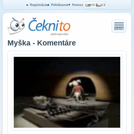
Registrácia
Prihlásenie
Pomoc
SK
/
CZ
MENU
Myška - Komentáre