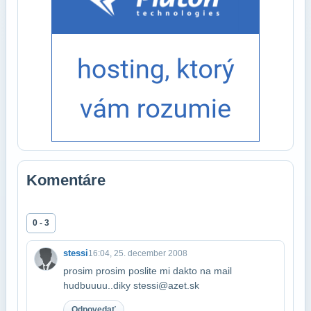
Komentáre
0 - 3
stessi
16:04, 25. december 2008
prosim prosim poslite mi dakto na mail
hudbuuuu..diky stessi@azet.sk
Odpovedať