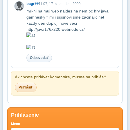
bagr99
11:07, 17. september 2009
mrkni na muj web najdes na nem pc hry java
gamnesky filmi i sipsnovi sme zacinajici​net
kazdy den dopluji nove veci
http://java176x220.webnode.cz/
Odpovedať
Ak chcete pridávať komentáre, musíte sa prihlásiť.
Prihlásiť
Prihlásenie
Meno