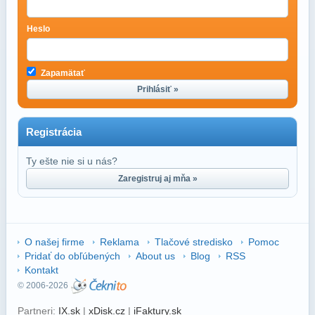
Heslo
Zapamätať
Prihlásiť »
Registrácia
Ty ešte nie si u nás?
Zaregistruj aj mňa »
O našej firme
Reklama
Tlačové stredisko
Pomoc
Pridať do obľúbených
About us
Blog
RSS
Kontakt
© 2006-2026
Partneri:
IX.sk
|
xDisk.cz
|
iFaktury.sk