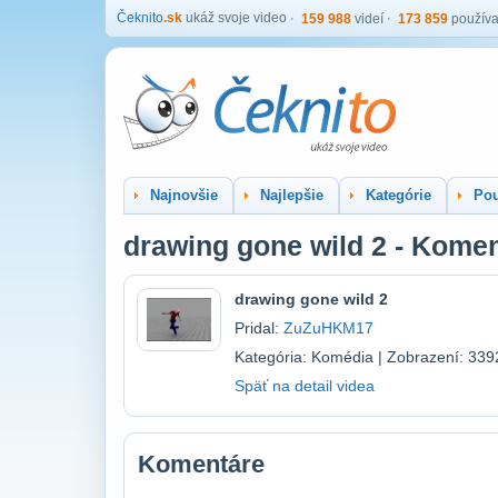
Čeknito
.sk
ukáž svoje video
159 988
videí
173 859
používa
Najnovšie
Najlepšie
Kategórie
Pou
drawing gone wild 2 - Kome
drawing gone wild 2
Pridal:
ZuZuHKM17
Kategória: Komédia | Zobrazení: 339
Späť na detail videa
Komentáre