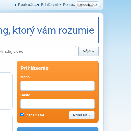
Registrácia
Prihlásenie
Pomoc
SK
/
CZ
Nájdi »
Prihlásenie
Meno
Heslo
Zapamätať
Prihlásiť »