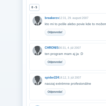
0 - 5
breakerzv
12:31, 29. august 2007
kto mi to pošle alebo povie kde to može
Odpovedať
CHRONIS
00:31, 4. júl 2007
ten program mam aj ja :D
Odpovedať
spider224
18:12, 3. júl 2007
naozaj extrémne profesionálne
Odpovedať