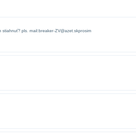
m stiahnuť? pls. mail:breaker-ZV@azet.sk​prosim