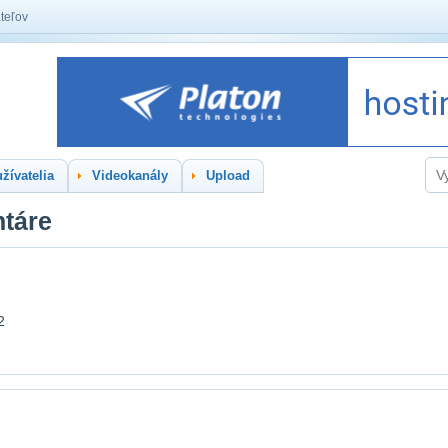
teľov
žívatelia
Videokanály
Upload
ntáre
2