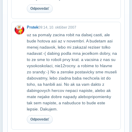
Odpovedať
Prstek
09:14, 10. október 2007
uz sa pomaly zacina robit na dalsej casti, ale
bude hotova asi az v novembri. A bude​tam asi
menej nadavok, lebo mi zakazal reziser tolko
nadavat:-( dabing podla mna je​celkom dobry, na
to ze sme to roboli prvy krat. a vacsina z nas su
vysokoskolaci, nie​12rocny. a robime to hlavne
zo srandy:-) No a zenske postavicky sme museli
dabovat​my, lebo ziadna baba nechcela ist do
toho, sa hanbili asi. No ak sa vam dakto z​
dabingovych hercov nepaci napiste, alebo ak
mate nejake dobre napady alebo​pripomienky
tak sem napiste, a nabuduce to bude este
lepsie. Dakujem.
Odpovedať