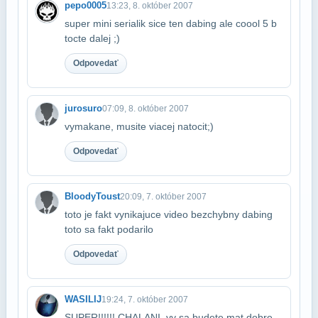
pepo0005
13:23, 8. október 2007
super mini serialik sice ten dabing ale coool 5 b
tocte dalej ;)
Odpovedať
jurosuro
07:09, 8. október 2007
vymakane, musite viacej natocit;)
Odpovedať
BloodyToust
20:09, 7. október 2007
toto je fakt vynikajuce video bezchybny dabing
toto sa fakt podarilo
Odpovedať
WASILIJ
19:24, 7. október 2007
SUPER!!!!!! CHALANI..vy sa budete mat dobre