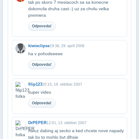
tak po skoro 7 mesiacoch sa sa konecne
dokoncila druha cast:-) uz za chvilu velka​
premiera
Odpovedať
kiwieclipse
19:36, 29. apríl 2008
ha v pohodeeeee
Odpovedať
filip123
20:15, 19. október 2007
super video
Odpovedať
DrPEPER
12:01, 13. október 2007
haluz dabing aj secko a ked chcete nove napady
tak by to mohlo byt dlhsie