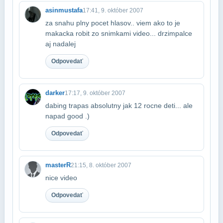
asinmustafa
17:41, 9. október 2007
za snahu plny pocet hlasov.. viem ako to je
makacka robit zo snimkami video... drzim​palce
aj nadalej
Odpovedať
darker
17:17, 9. október 2007
dabing trapas absolutny jak 12 rocne deti... ale
napad good .)
Odpovedať
masterR
21:15, 8. október 2007
nice video
Odpovedať