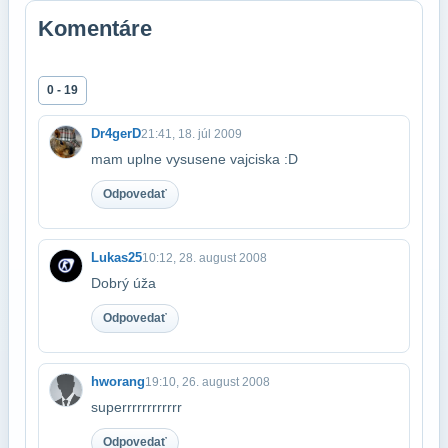
Komentáre
0 - 19
Dr4gerD
21:41, 18. júl 2009
mam uplne vysusene vajciska :D
Odpovedať
Lukas25
10:12, 28. august 2008
Dobrý úža
Odpovedať
hworang
19:10, 26. august 2008
superrrrrrrrrrrr
Odpovedať