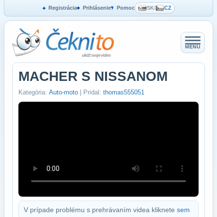
Registrácia
Prihlásenie
Pomoc
SK
/
CZ
MENU
MACHER S NISSANOM
Kategória:
Auto-moto
| Pridal:
thomas555051
V prípade problému s prehrávaním videa kliknete
sem