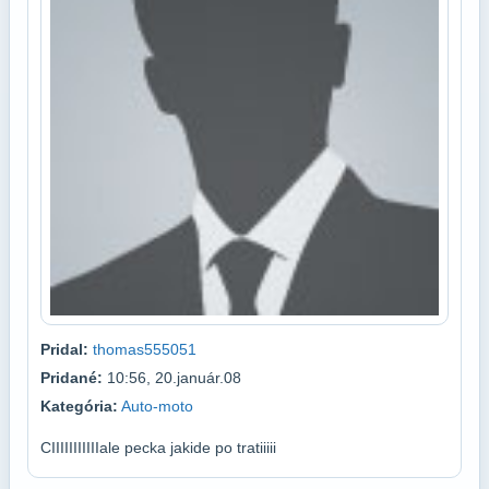
Pridal:
thomas555051
Pridané:
10:56, 20.január.08
Kategória:
Auto-moto
CIIIIIIIIIIIale pecka jakide po tratiiiii