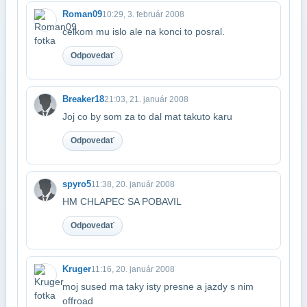
Roman09
10:29, 3. február 2008
celkom mu islo ale na konci to posral.
Odpovedať
Breaker18
21:03, 21. január 2008
Joj co by som za to dal mat takuto karu
Odpovedať
spyro5
11:38, 20. január 2008
HM CHLAPEC SA POBAVIL
Odpovedať
Kruger
11:16, 20. január 2008
moj sused ma taky isty presne a jazdy s nim
offroad