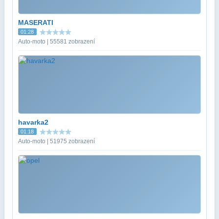
MASERATI
01:28
Auto-moto | 55581 zobrazení
havarka2
01:18
Auto-moto | 51975 zobrazení