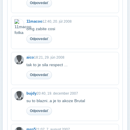
Odpovedať
11macoo
12:40, 20. júl 2008
omg zabite cosi
Odpovedať
aico
18:21, 29. jún 2008
tak to je sila respect ...
Odpovedať
bujdy
20:40, 19. december 2007
su to blazni..a je to akoze Brutal
Odpovedať
mro5
21:07, 7. august 2007