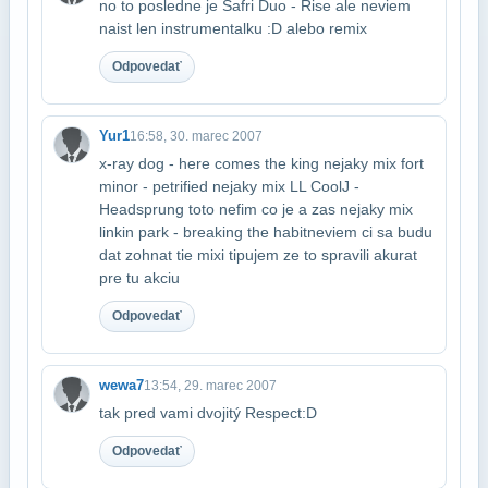
no to posledne je Safri Duo - Rise ale neviem
naist len instrumentalku :D alebo remix
Odpovedať
Yur1
16:58, 30. marec 2007
x-ray dog - here comes the king nejaky mix fort
minor - petrified nejaky mix LL Cool​J -
Headsprung toto nefim co je a zas nejaky mix
linkin park - breaking the habit​neviem ci sa budu
dat zohnat tie mixi tipujem ze to spravili akurat
pre tu akciu
Odpovedať
wewa7
13:54, 29. marec 2007
tak pred vami dvojitý Respect:D
Odpovedať