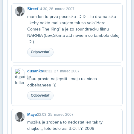
Street
14:30, 28. marec 2007
mam len tu prvu pesnicku :D:D ...tu dramaticku
..keby nekto mal zaujem tak sa vola​"Here
Comes The King" a je zo soundtracku filmu
NARNIA (Lev,Skrina atd neviem co tam​bolo dalej
:D )
Odpovedať
dusanko
08:32, 27. marec 2007
suuu proste najlepsiii.. maju uz nieco
odbehaneee :))
Odpovedať
Mayo
22:03, 25. marec 2007
muzika je zrobena to nedostat len tak ty
chujko,,, toto bolo asi B.O.T.Y. 2006