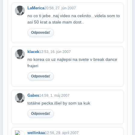
LaMerica
20:58, 27. jún 2007
no co ti jebe..naj video na ceknito...videla som to
asi 50 krat a stale mam dost..
Odpovedať
klacek
12:53, 16. jún 2007
no korea co uz najlepsi na svete v break dance
frajeri
Odpovedať
Gabes
14:59, 1. máj 2007
totálne pecka.išiel by som sa kuk
Odpovedať
wellinkaa
12:56, 29. apríl 2007