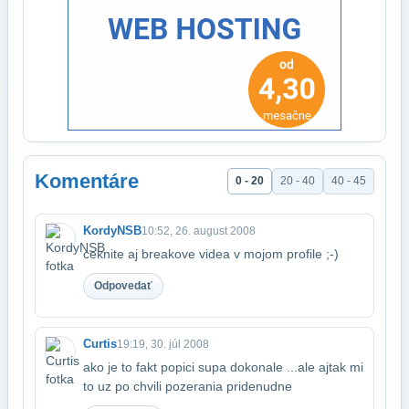
Komentáre
0 - 20
20 - 40
40 - 45
KordyNSB
10:52, 26. august 2008
ceknite aj breakove videa v mojom profile ;-)
Odpovedať
Curtis
19:19, 30. júl 2008
ako je to fakt popici supa dokonale ...ale ajtak mi
to uz po chvili pozerania pride​nudne