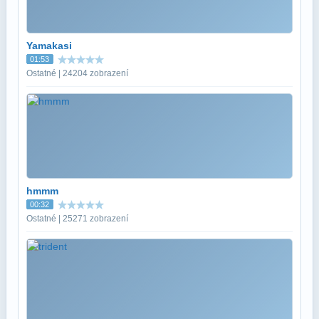
Yamakasi
01:53
Ostatné | 24204 zobrazení
hmmm
00:32
Ostatné | 25271 zobrazení