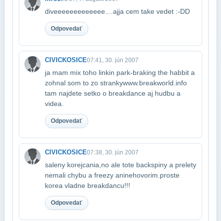
diveeeeeeeeeeeee....ajja cem take vedet :-DD
Odpovedať
CIVICKOSICE
07:41, 30. jún 2007
ja mam mix toho linkin park-braking the habbit a
zohnal som to zo stranky​www.breakworld.info
tam najdete setko o breakdance aj hudbu a
videa.
Odpovedať
CIVICKOSICE
07:38, 30. jún 2007
saleny korejcania,no ale tote backspiny a prelety
nemali chybu a freezy ani​nehovorim.proste
korea vladne breakdancu!!!
Odpovedať