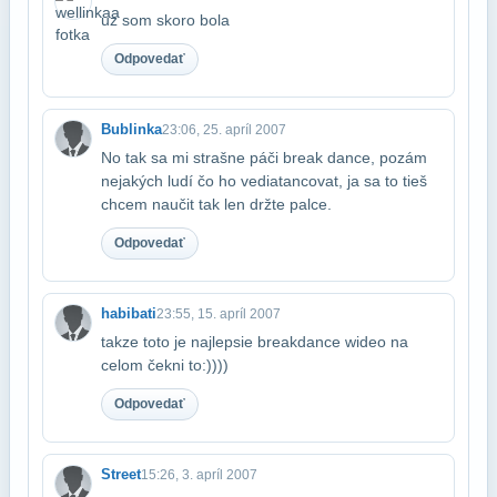
uz som skoro bola
Odpovedať
Bublinka
23:06, 25. apríl 2007
No tak sa mi strašne páči break dance, pozám
nejakých ludí čo ho vedia​tancovat, ja sa to tieš
chcem naučit tak len držte palce.
Odpovedať
habibati
23:55, 15. apríl 2007
takze toto je najlepsie breakdance wideo na
celom čekni to:))))
Odpovedať
Street
15:26, 3. apríl 2007