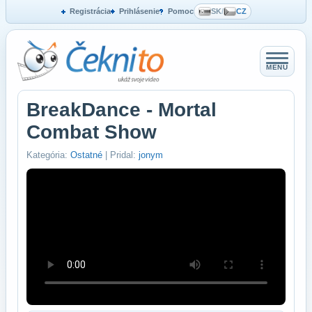
Registrácia
Prihlásenie
Pomoc
SK
/
CZ
MENU
BreakDance - Mortal
Combat Show
Kategória:
Ostatné
| Pridal:
jonym