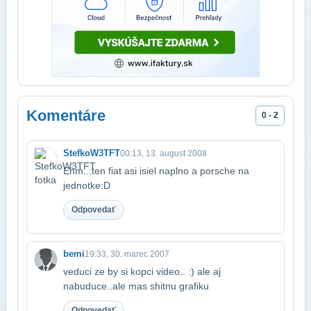
Komentáre
0 - 2
StefkoW3TFT
00:13, 13. august 2008
Ehm...ten fiat asi isiel naplno a porsche na
jednotke:D
Odpovedať
bemi
19:33, 30. marec 2007
veduci ze by si kopci video.. :) ale aj
nabuduce..ale mas shitnu grafiku
Odpovedať