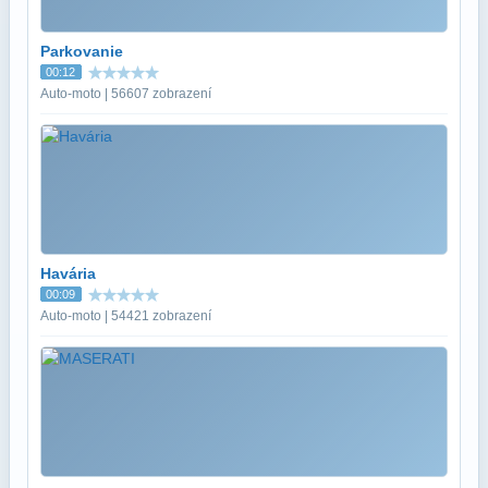
Parkovanie
00:12
Auto-moto | 56607 zobrazení
Havária
00:09
Auto-moto | 54421 zobrazení