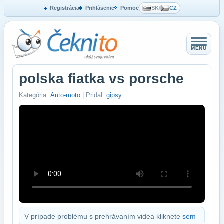
Registrácia
Prihlásenie
Pomoc
SK
/
CZ
MENU
polska fiatka vs porsche
Kategória:
Auto-moto
| Pridal:
gipsy
V prípade problému s prehrávaním videa kliknete
sem