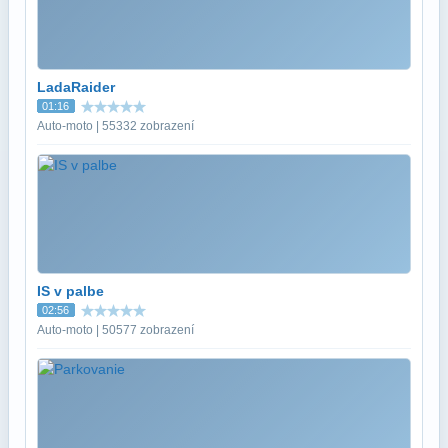
LadaRaider
01:16
Auto-moto | 55332 zobrazení
IS v palbe
02:56
Auto-moto | 50577 zobrazení