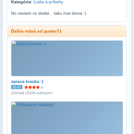
Kategória:
Ľudia a príbehy
No neviem co dodat... taku mat doma :)
Ďalšie videá od jazdec71
spiaca kraska :)
00:32
Zvieratá | 6109 zobrazení