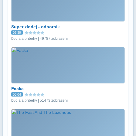
Super zlodej - odbornik
02:39
Ľudia a príbehy | 49787 zobrazení
Facka
00:04
Ľudia a príbehy | 51473 zobrazení