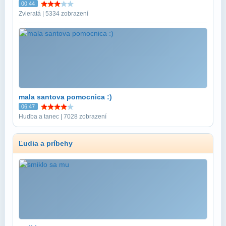
00:44
Zvieratá | 5334 zobrazení
mala santova pomocnica :)
06:47
Hudba a tanec | 7028 zobrazení
Ľudia a príbehy