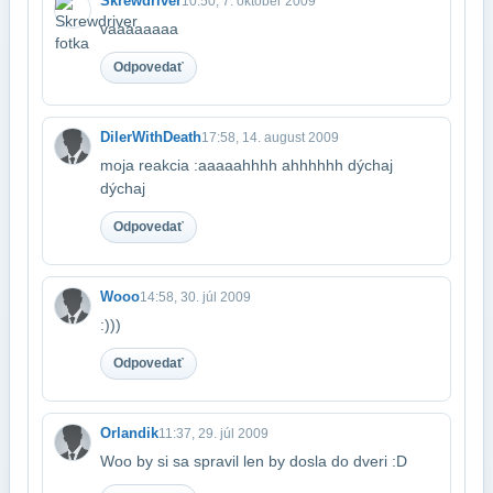
Skrewdriver
10:50, 7. október 2009
vaaaaaaaa
Odpovedať
DilerWithDeath
17:58, 14. august 2009
moja reakcia :aaaaahhhh ahhhhhh dýchaj
dýchaj
Odpovedať
Wooo
14:58, 30. júl 2009
:)))
Odpovedať
Orlandik
11:37, 29. júl 2009
Woo by si sa spravil len by dosla do dveri :D