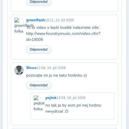
Odpovedať
greenflash
19:21, 22. júl 2009
To to video v lepší kvalitě naleznete zde:​
http://www.foundrymusic.com/video.cfm?
id=19006
Odpovedať
Wooo
12:08, 16. júl 2009
pozicajte mi ju na taku hodinku x)
Odpovedať
pejtok
14:59, 18. júl 2009
no tak ja by som pri nej hodinu
nevydrzal :D