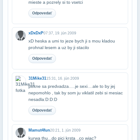
mieste a pozrely si to vsetci
Odpovedať
xDxDxP
07:37, 19. jún 2009
xD heska a umi to jeze bych ji s mou kladou
prohnal lesem a uz by ji stacilo
Odpovedať
31Mike31
15:31, 16. jún 2009
pekne sa predvadza.....je sexi....ale to by jej
nepomohlo , tak by som ju viklatil ze​bi si mesiac
nesadla:D:D:D
Odpovedať
Mamut4fun
20:21, 1. jún 2009
kurwa thu...do pici krsta ..co wiac?