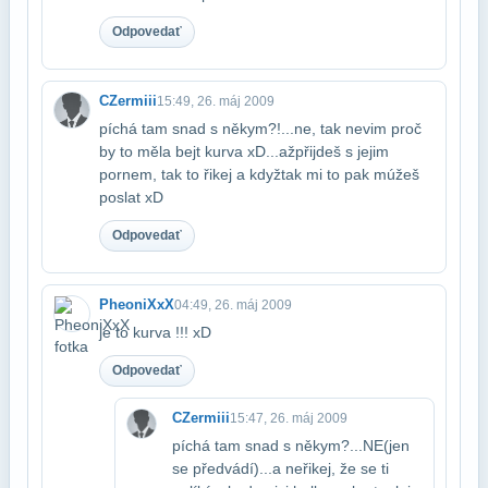
Odpovedať
CZermiii
15:49, 26. máj 2009
píchá tam snad s někym?!...ne, tak nevim proč
by to měla bejt kurva xD...až​přijdeš s jejim
pornem, tak to řikej a kdyžtak mi to pak múžeš
poslat xD
Odpovedať
PheoniXxX
04:49, 26. máj 2009
je to kurva !!! xD
Odpovedať
CZermiii
15:47, 26. máj 2009
píchá tam snad s někym?...NE(jen
se předvádí)...a neřikej, že se ti