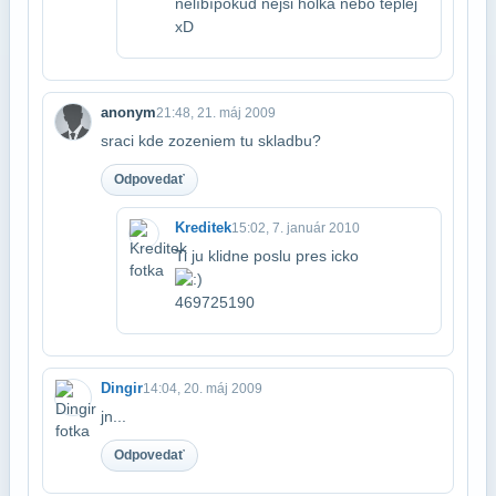
nelíbí​pokud nejsi holka nebo teplej
xD
anonym
21:48, 21. máj 2009
sraci kde zozeniem tu skladbu?
Odpovedať
Kreditek
15:02, 7. január 2010
Ti ju klidne poslu pres icko
469725190
Dingir
14:04, 20. máj 2009
jn...
Odpovedať