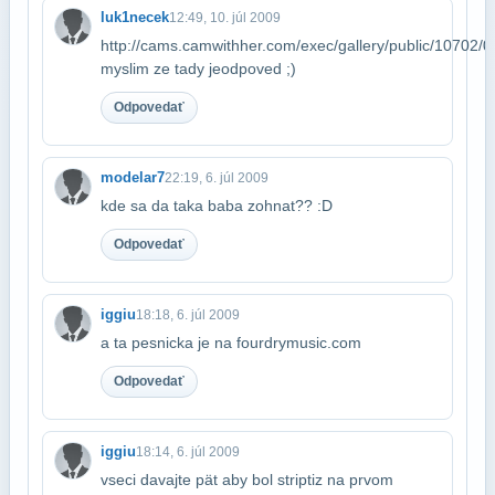
luk1necek
12:49, 10. júl 2009
http://cams.camwithher.com/exec/gallery/public/10702/0
myslim ze tady je​odpoved ;)
Odpovedať
modelar7
22:19, 6. júl 2009
kde sa da taka baba zohnat?? :D
Odpovedať
iggiu
18:18, 6. júl 2009
a ta pesnicka je na fourdrymusic.com
Odpovedať
iggiu
18:14, 6. júl 2009
vseci davajte pät aby bol striptiz na prvom