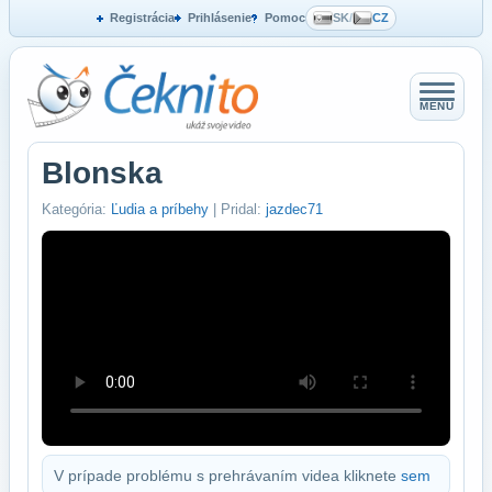
Registrácia
Prihlásenie
Pomoc
SK
/
CZ
MENU
Blonska
Kategória:
Ľudia a príbehy
| Pridal:
jazdec71
V prípade problému s prehrávaním videa kliknete
sem