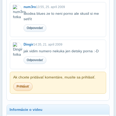
num3ro
13:55, 25. apríl 2009
skodea blues ze to neni porno ale skusil si me
setřít
Odpovedať
Dingir
14:35, 21. apríl 2009
jak vidim numero nekuka jen detsky porna :-D
Odpovedať
Ak chcete pridávať komentáre, musíte sa prihlásiť.
Prihlásiť
Informácie o videu