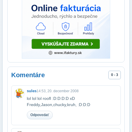
Komentáre
0 - 3
sules
14:53, 20. december 2008
lol lol lol roofl :D:D:D:D xD
Freddy,Jason,chucky,kruh, :D:D:D
Odpovedať