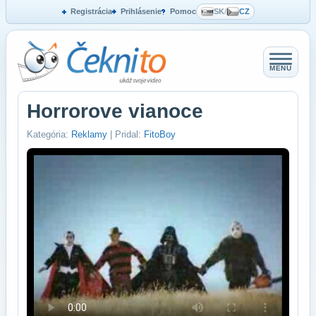
Registrácia
Prihlásenie
Pomoc
SK
/
CZ
MENU
Horrorove vianoce
Kategória:
Reklamy
| Pridal:
FitoBoy