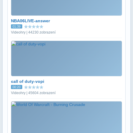
NBA06LIVE-answer
01:39
Videohry | 44230 zobrazení
call of duty-vopi
00:20
Videohry | 45604 zobrazení