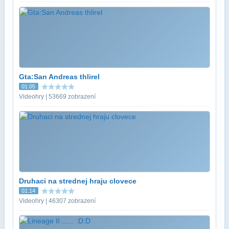
Gta:San Andreas thlirel
01:05
Videohry | 53669 zobrazení
Druhaci na strednej hraju clovece
01:14
Videohry | 46307 zobrazení