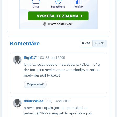
Komentáre
0 - 20
20 - 31
BigM17
14:03, 28. apríl 2009
lol ja sa seba pocujem sa seba ja xDDD....5* a
drz tam picu sexichlapec zamrdani​jezis zadne
mody iba skill ty kokot
Odpovedať
dduusskkaa
19:01, 1. apríl 2009
a nwm proc opakujete to spomaleni po
petarovi(PtRvY) omg jak to spomali a pak​