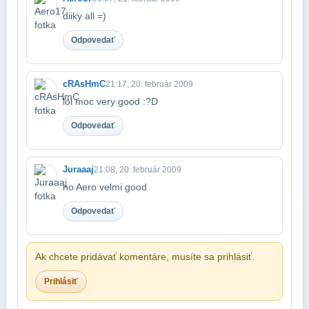
diiky all =)
Odpovedať
cRAsHmC
21:17, 20. február 2009
lol moc very good :?D
Odpovedať
Juraaaj
21:08, 20. február 2009
no Aero velmi good
Odpovedať
Ak chcete pridávať komentáre, musíte sa prihlásiť.
Prihlásiť