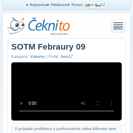
Registrácia
Prihlásenie
Pomoc
SK
/
CZ
MENU
SOTM Febraury 09
Kategória:
Videohry
| Pridal:
Aero17
V prípade problému s prehrávaním videa kliknete
sem