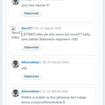
very nice davam 5*
Odpovedať
Aero17
07:55, 25. február 2009
jj ETNIES diiky jak toto moze byt mood?? keby
som zaletel 3kilometre nepoviem =DD
Odpovedať
dduusskkaa
21:20, 24. február 2009
xdd
Odpovedať
dduusskkaa
21:11, 22. február 2009
Polibte si prdele vy dva pičusove keri sukaju
doma ovce(zoofilove)kokoti:D