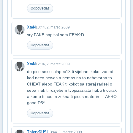
Odpovedať
XtaN
18:44, 2. marec 2009
sry FAKE napisal som FEAK:D
Odpovedať
XtaN
12:04, 2. marec 2009
do pice sexxichlapec13 ti vijebani kokot zasrati
ked neco newes a nemas na to nehovor​na to
CHEAT alebo FEAK ti kokot sa staraj radsej o
seba inak ti rozjebem tvoju​zasratu hubu ti curak
a komp ti hodim zokna ti picus materin.....AERO
good:D5*
Odpovedať
ThieryDUSI
13:44, 1. marec 2009