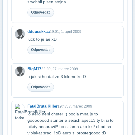
zrychhli pisen stejna
Odpovedať
dduusskkaa
19:01, 1. apríl 2009
luck to je ae xD
Odpovedať
BigM17
22:20, 27. marec 2009
h jak si ho dal ze 3 kilometre:D
Odpovedať
FatalBrutalKIller
19:47, 7. marec 2009
jo aero neni cheter :) podla mna je to
goooooood stunter a sexichlapec13 ty bi si to​
nikdy nespravil!! bo si lama ako kkt! chod sa
viplakat srac !! xD aero si proste​goood :D