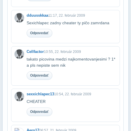
dduusskkaa
11:17, 22. február 2009
Sexichlapec zadny cheater ty pičo zamrdana
Odpovedať
Cellfactor
10:55, 22. február 2009
takato picovina medzi najkomentovanjesimi ? 1*
a pls nepiste sem nik
Odpovedať
sexxichlapec13
10:54, 22. február 2009
CHEATER
Odpovedať
Aero17
06:57, 21. február 2009