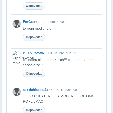
Odpovedať
ForGet
16:24, 22. február 2009
to neni mod chuju
Odpovedať
killer7852SvK
16:03, 22. február 2009
cheateru skus to bez nich!!! co to mas admin
console ze ?
Odpovedať
sexxichlapec13
12:50, 22. február 2009
JE TO CHEATER !!!!! A MODER !!! LOL OMG
ROFL LMAO
Odpovedať