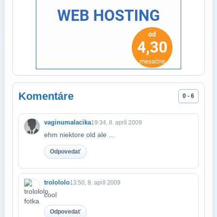
Komentáre
0 - 6
vaginumalacika
19:34, 8. apríl 2009
ehm niektore old ale ...
Odpovedať
trolololo
13:50, 8. apríl 2009
cool
Odpovedať