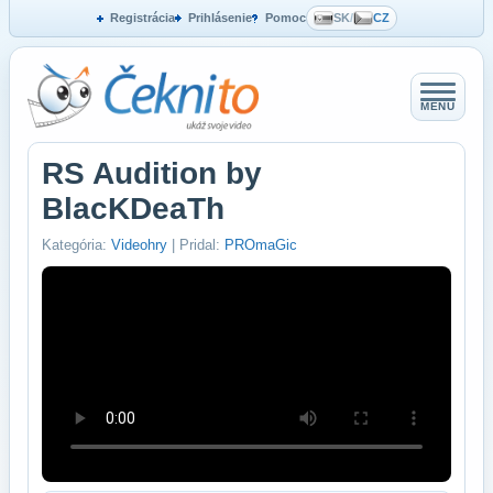
Registrácia
Prihlásenie
Pomoc
SK
/
CZ
MENU
RS Audition by
BlacKDeaTh
Kategória:
Videohry
| Pridal:
PROmaGic