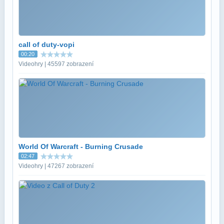
call of duty-vopi
00:20
Videohry | 45597 zobrazení
World Of Warcraft - Burning Crusade
02:47
Videohry | 47267 zobrazení