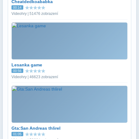
Cheatdedkoababka
00:14
Videohry | 51476 zobrazení
Lesanka game
00:56
Videohry | 46623 zobrazení
Gta:San Andreas thlirel
01:05