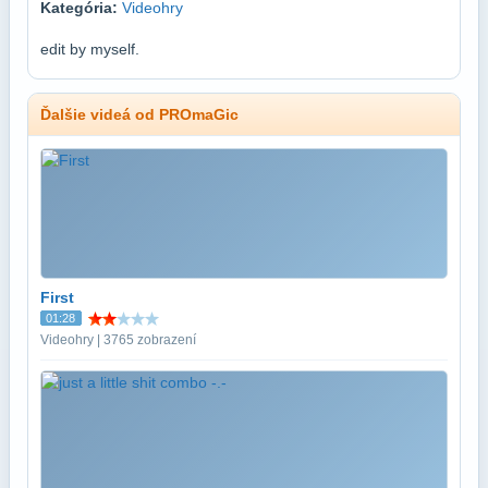
Kategória:
Videohry
edit by myself.
Ďalšie videá od PROmaGic
First
01:28
Videohry | 3765 zobrazení