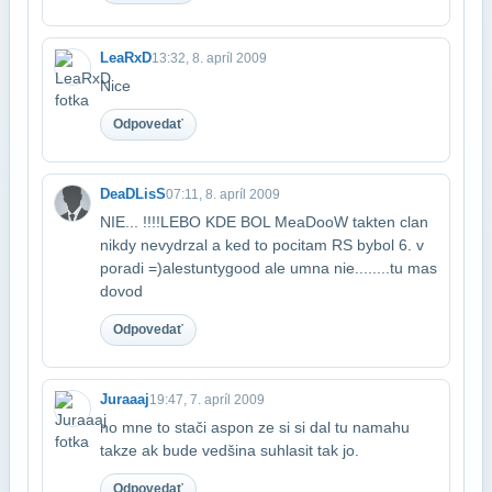
LeaRxD
13:32, 8. apríl 2009
Nice
Odpovedať
DeaDLisS
07:11, 8. apríl 2009
NIE... !!!!LEBO KDE BOL MeaDooW takten clan
nikdy nevydrzal a ked to pocitam RS by​bol 6. v
poradi =)alestuntygood ale umna nie........tu mas
dovod
Odpovedať
Juraaaj
19:47, 7. apríl 2009
no mne to stači aspon ze si si dal tu namahu
takze ak bude vedšina suhlasit tak jo.
Odpovedať