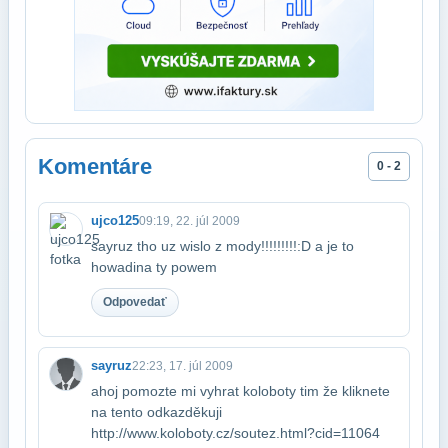
Komentáre
0 - 2
ujco125
09:19, 22. júl 2009
sayruz tho uz wislo z mody!!!!!!!!!:D a je to
howadina ty powem
Odpovedať
sayruz
22:23, 17. júl 2009
ahoj pomozte mi vyhrat koloboty tim že kliknete
na tento odkaz​děkuji
http://www.koloboty.cz/soutez.html?cid=11064