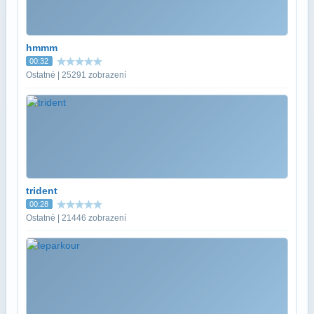
hmmm
00:32
Ostatné | 25291 zobrazení
trident
00:28
Ostatné | 21446 zobrazení