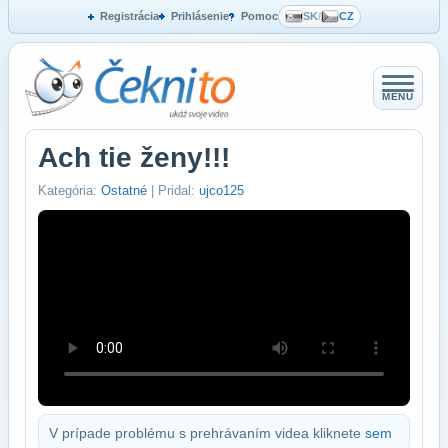
Registrácia
Prihlásenie
Pomoc
SK
/
CZ
MENU
Ach tie ženy!!!
Kategória:
Ostatné
| Pridal:
ujco125
V prípade problému s prehrávaním videa kliknete
sem