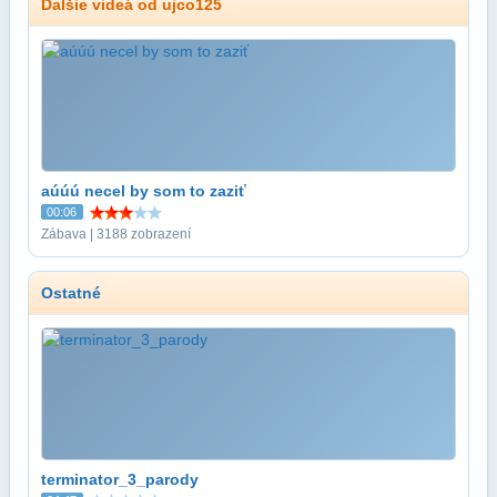
Ďalšie videá od ujco125
aúúú necel by som to zaziť
00:06
Zábava | 3188 zobrazení
Ostatné
terminator_3_parody