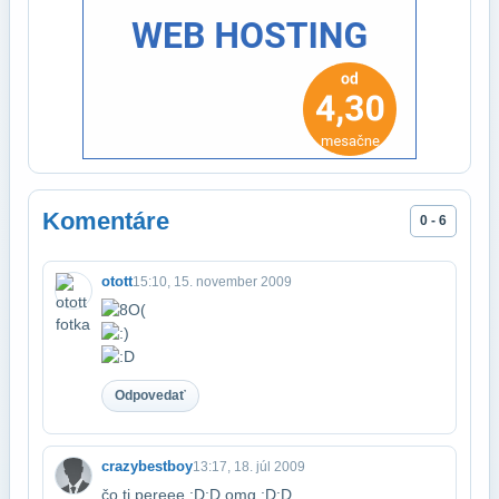
Komentáre
0 - 6
otott
15:10, 15. november 2009
Odpovedať
crazybestboy
13:17, 18. júl 2009
čo ti pereee :D:D omg :D:D