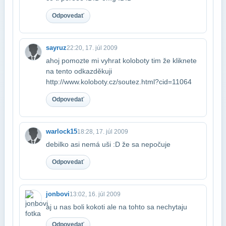
Odpovedať
sayruz
22:20, 17. júl 2009
ahoj pomozte mi vyhrat koloboty tim že kliknete
na tento odkaz​děkuji
http://www.koloboty.cz/soutez.html?cid=11064
Odpovedať
warlock15
18:28, 17. júl 2009
debilko asi nemá uši :D že sa nepočuje
Odpovedať
jonbovi
13:02, 16. júl 2009
aj u nas boli kokoti ale na tohto sa nechytaju
Odpovedať