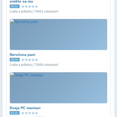
smiklo sa mu
00:11
Ľudia a príbehy | 74041 zobrazení
Nervózna pani
00:09
Ľudia a príbehy | 73069 zobrazení
Dvaja PC maniaci
01:11