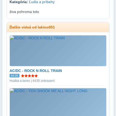
Kategória:
Ľudia a príbehy
živa pohroma toto
Ďalšie videá od lakino051
AC/DC - ROCK N ROLL TRAIN
04:29
Hudba a tanec | 6435 zobrazení