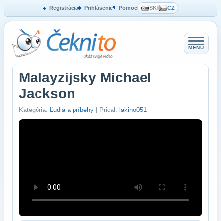
Registrácia
Prihlásenie
Pomoc
SK
/
CZ
MENU
Malayzijsky Michael
Jackson
Kategória:
Ľudia a príbehy
| Pridal:
lakino051