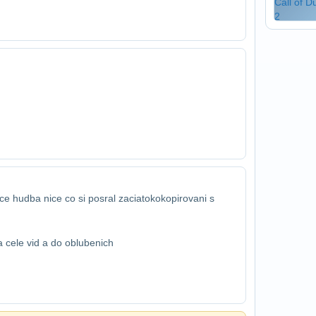
ice hudba nice co si posral zaciatok​okopirovani s
a cele vid a do oblubenich