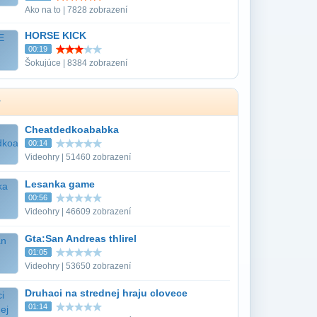
Ako na to | 7828 zobrazení
HORSE KICK
00:19
Šokujúce | 8384 zobrazení
y
Cheatdedkoababka
00:14
Videohry | 51460 zobrazení
Lesanka game
00:56
Videohry | 46609 zobrazení
Gta:San Andreas thlirel
01:05
Videohry | 53650 zobrazení
Druhaci na strednej hraju clovece
01:14