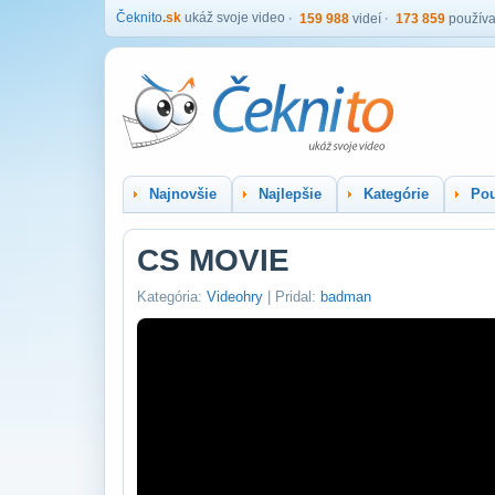
Čeknito
.sk
ukáž svoje video
159 988
videí
173 859
používa
Najnovšie
Najlepšie
Kategórie
Pou
CS MOVIE
Kategória:
Videohry
| Pridal:
badman