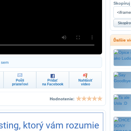
Skopíruj
Ďalšie v
sem
Pošli
Pridať
Nahlásiť
priateľovi
na Facebook
video
Hodnotenie: