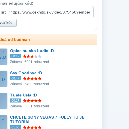
 nasledujúci kód:
ideá od badman
Opice su ako Ludia :D
00:12
Zábava | 6981 zobrazení
Say Goodbye :D
00:47
Zábava | 6490 zobrazení
Ta ale Usla :D
00:27
Zábava | 5861 zobrazení
CHCETE SONY VEGAS 7 FULL? TU JE
TUTORIAL
01:06