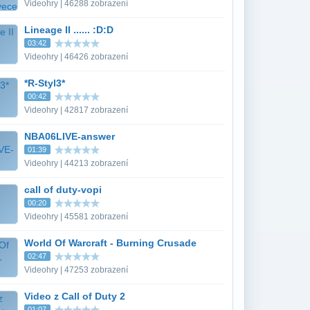
Videohry | 46288 zobrazení
Lineage II ...... :D:D
03:42
Videohry | 46426 zobrazení
*R-Styl3*
00:42
Videohry | 42817 zobrazení
NBA06LIVE-answer
01:39
Videohry | 44213 zobrazení
call of duty-vopi
00:20
Videohry | 45581 zobrazení
World Of Warcraft - Burning Crusade
02:47
Videohry | 47253 zobrazení
Video z Call of Duty 2
01:07