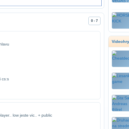
0 - 7
Videohr
hlavu
 cs:s
ayer.. low jeste vic.. + public