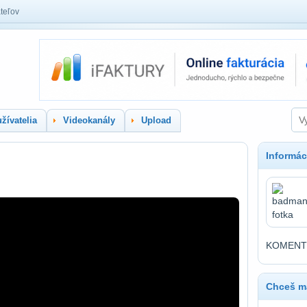
teľov
žívatelia
Videokanály
Upload
Informác
KOMENTY 
Chceš ma