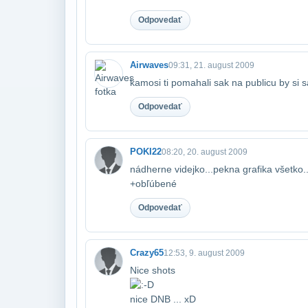
Odpovedať
Airwaves
09:31, 21. august 2009
kamosi ti pomahali sak na publicu by si s
Odpovedať
POKI22
08:20, 20. august 2009
nádherne videjko...pekna grafika všetko..
+obľúbené
Odpovedať
Crazy65
12:53, 9. august 2009
Nice shots
nice DNB ... xD