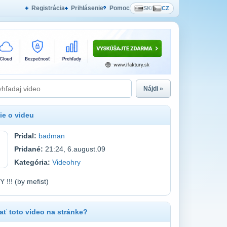
Registrácia
Prihlásenie
Pomoc
SK
/
CZ
Nájdi »
ie o videu
Pridal:
badman
Pridané:
21:24, 6.august.09
Kategória:
Videohry
!!! (by mefist)
ť toto video na stránke?