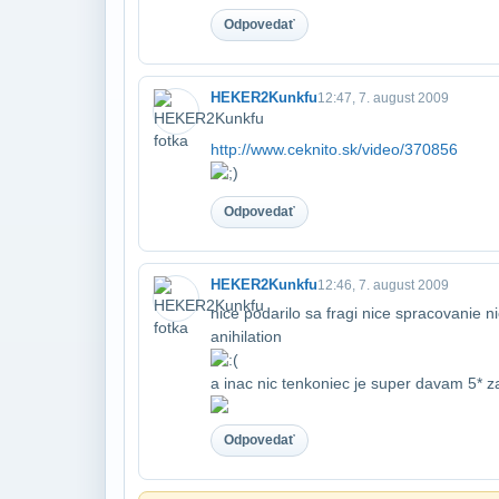
Odpovedať
HEKER2Kunkfu
12:47, 7. august 2009
http://www.ceknito.sk/video/370856
Odpovedať
HEKER2Kunkfu
12:46, 7. august 2009
nice podarilo sa fragi nice spracovanie n
anihilation
a inac nic ten​koniec je super davam 5* z
Odpovedať