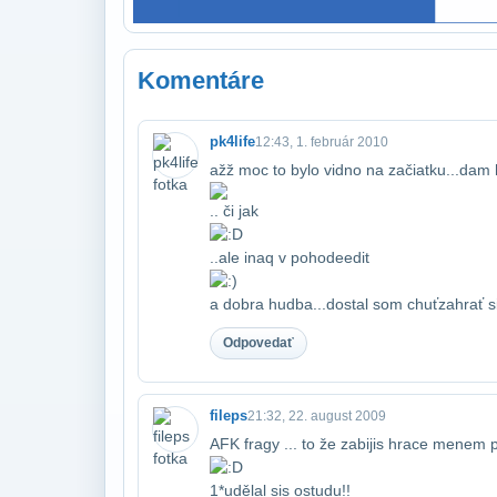
Komentáre
pk4life
12:43, 1. február 2010
ažž moc to bylo vidno na začiatku...dam 
.. či jak
..ale inaq v pohode​edit
a dobra hudba...dostal som chuť​zahrať si
Odpovedať
fileps
21:32, 22. august 2009
AFK fragy ... to že zabijis hrace menem pl
1*​udělal sis ostudu!!