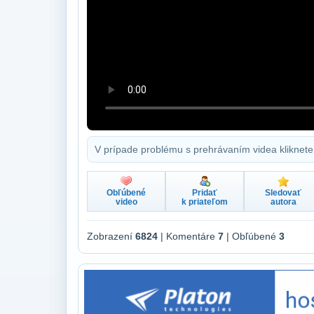
V prípade problému s prehrávaním videa kliknete
Obľúbené
Pridať
Sledovať
video
k priateľom
autora
Zobrazení
6824
| Komentáre
7
| Obľúbené
3