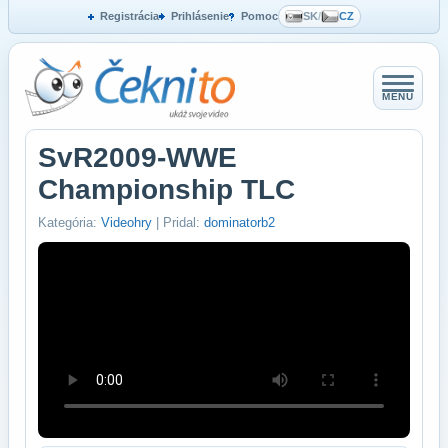
Registrácia
Prihlásenie
Pomoc
SK
/
CZ
MENU
SvR2009-WWE
Championship TLC
Kategória:
Videohry
| Pridal:
dominatorb2