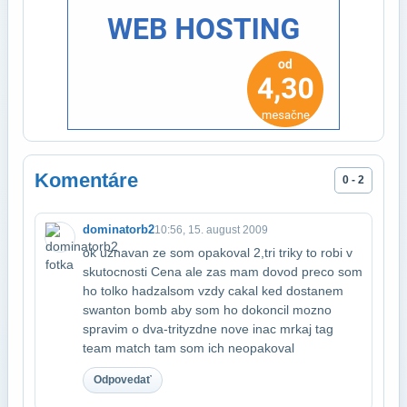
Komentáre
0 - 2
dominatorb2
10:56, 15. august 2009
ok uznavan ze som opakoval 2,tri triky to robi v
skutocnosti Cena
ale zas mam dovod preco som
ho tolko hadzal​som vzdy cakal ked dostanem
swanton bomb aby som ho dokoncil mozno
spravim o dva-tri​tyzdne nove inac mrkaj tag
team match tam som ich neopakoval
Odpovedať