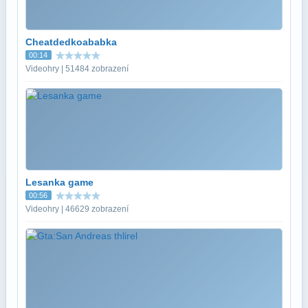
Cheatdedkoababka
00:14
Videohry | 51484 zobrazení
Lesanka game
00:56
Videohry | 46629 zobrazení