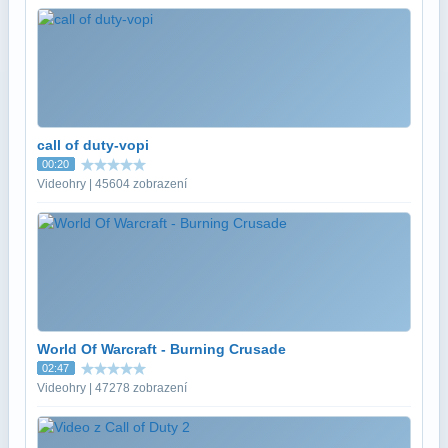
call of duty-vopi
00:20
Videohry | 45604 zobrazení
World Of Warcraft - Burning Crusade
02:47
Videohry | 47278 zobrazení