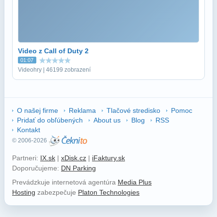
Video z Call of Duty 2
01:07
Videohry | 46199 zobrazení
O našej firme
Reklama
Tlačové stredisko
Pomoc
Pridať do obľúbených
About us
Blog
RSS
Kontakt
© 2006-2026
Partneri:
IX.sk
|
xDisk.cz
|
iFaktury.sk
Doporučujeme:
DN Parking
Prevádzkuje internetová agentúra
Media Plus
Hosting
zabezpečuje
Platon Technologies