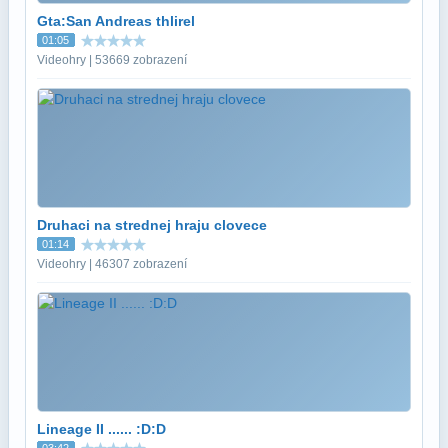
Gta:San Andreas thlirel
01:05
Videohry | 53669 zobrazení
Druhaci na strednej hraju clovece
01:14
Videohry | 46307 zobrazení
Lineage II ...... :D:D
03:42