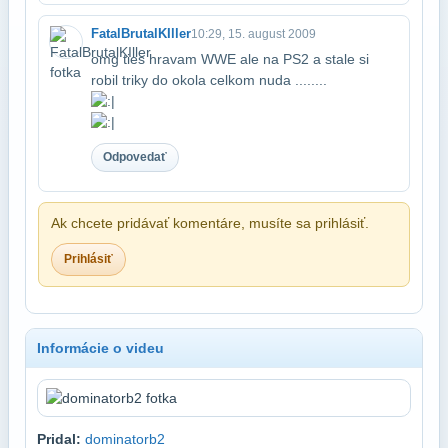
FatalBrutalKIller
10:29, 15. august 2009
omg ties hravam WWE ale na PS2 a stale si
robil triky do okola celkom nuda ........​
Odpovedať
Ak chcete pridávať komentáre, musíte sa prihlásiť.
Prihlásiť
Informácie o videu
Pridal:
dominatorb2