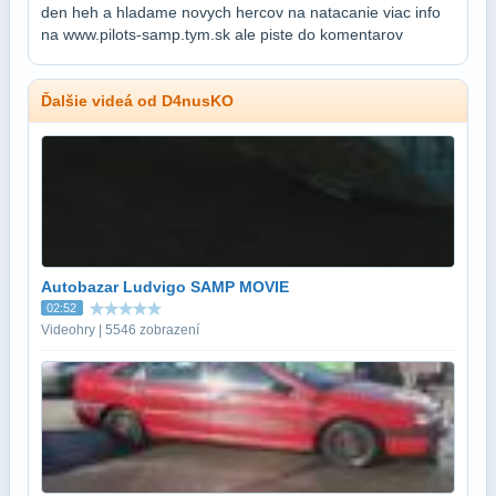
den heh a hladame novych hercov na natacanie viac info
na www.pilots-samp.tym.sk ale piste do komentarov
Ďalšie videá od D4nusKO
Autobazar Ludvigo SAMP MOVIE
02:52
Videohry | 5546 zobrazení