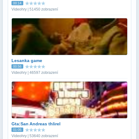
00:14
Videohry | 51450 zobrazení
Lesanka game
00:56
Videohry | 46597 zobrazení
Gta:San Andreas thlirel
01:05
Videohry | 53640 zobrazení