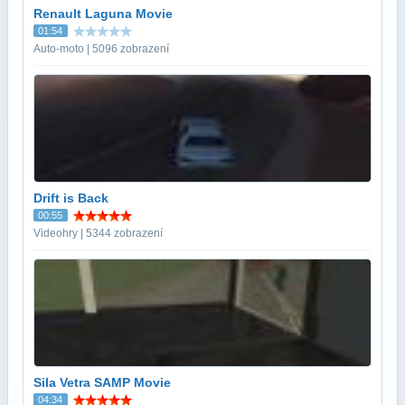
Renault Laguna Movie
01:54
Auto-moto | 5096 zobrazení
Drift is Back
00:55
Videohry | 5344 zobrazení
Sila Vetra SAMP Movie
04:34