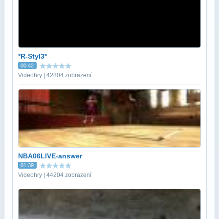
*R-Styl3*
00:42
Videohry | 42804 zobrazení
NBA06LIVE-answer
01:39
Videohry | 44204 zobrazení