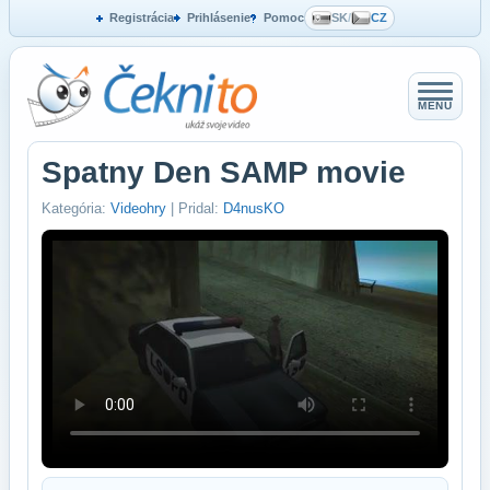
Registrácia
Prihlásenie
Pomoc
SK
/
CZ
MENU
Spatny Den SAMP movie
Kategória:
Videohry
| Pridal:
D4nusKO