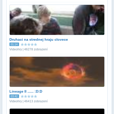
Druhaci na strednej hraju clovece
01:14
Videohry | 46278 zobrazení
Lineage II ...... :D:D
03:42
Videohry | 46413 zobrazení