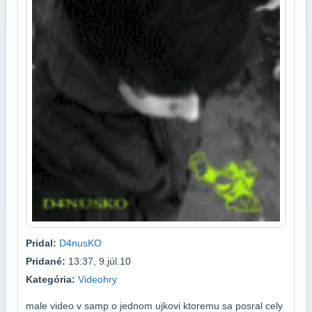
Pridal:
D4nusKO
Pridané:
13:37, 9.júl.10
Kategória:
Videohry
male video v samp o jednom ujkovi ktoremu sa posral cely