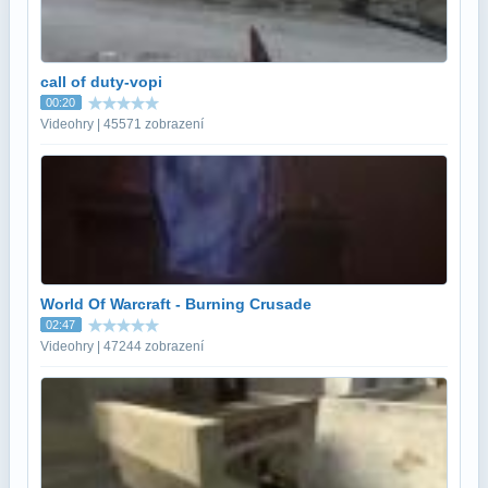
call of duty-vopi
00:20
Videohry | 45571 zobrazení
World Of Warcraft - Burning Crusade
02:47
Videohry | 47244 zobrazení