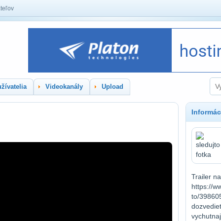
teľov
žívatelia
Videokanály
Upload
Informác
Trailer n
https://
to/39860
dozvedieť
vychutnaj