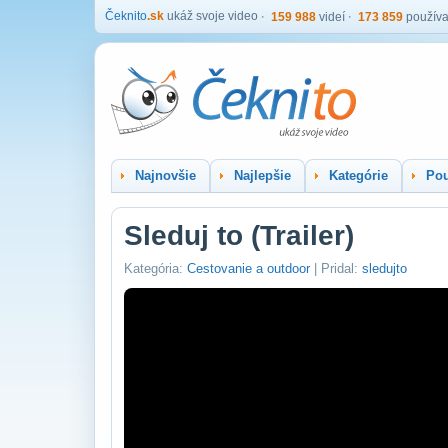
Čeknito
.sk
ukáž svoje video
159 988
videí
173 859
používa
Najnovšie
Najlepšie
Kategórie
Pou
Sleduj to (Trailer)
Kategória:
Cestovanie a outdoor
| Pridal:
sledujto