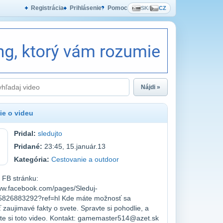
Registrácia
Prihlásenie
Pomoc
SK
/
CZ
Nájdi »
ie o videu
Pridal:
sledujto
Pridané:
23:45, 15.január.13
Kategória:
Cestovanie a outdoor
a FB stránku:
www.facebook.com/pages/Sleduj-
5826883292?ref=hl Kde máte možnosť sa
 zaujimavé fakty o svete. Spravte si pohodlie, a
te si toto video. Kontakt: gamemaster514@azet.sk