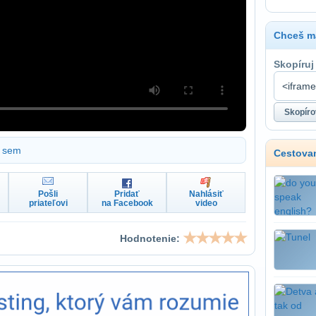
Chceš ma
Skopíruj
sem
Cestovan
Pošli
Pridať
Nahlásiť
priateľovi
na Facebook
video
Hodnotenie: