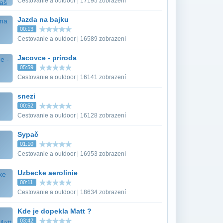
Cestovanie a outdoor | 17195 zobrazení
Jazda na bajku
00:13
Cestovanie a outdoor | 16589 zobrazení
Jacovce - príroda
05:59
Cestovanie a outdoor | 16141 zobrazení
snezi
00:52
Cestovanie a outdoor | 16128 zobrazení
Sypač
01:10
Cestovanie a outdoor | 16953 zobrazení
Uzbecke aerolinie
00:11
Cestovanie a outdoor | 18634 zobrazení
Kde je dopekla Matt ?
03:42