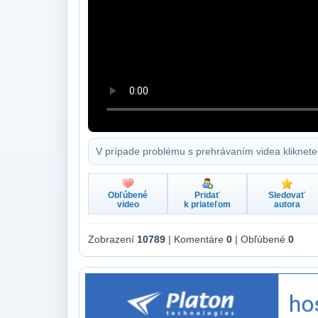
V prípade problému s prehrávaním videa kliknete
Obľúbené
Pridať
Sledovať
video
k priateľom
autora
Zobrazení
10789
| Komentáre
0
| Obľúbené
0