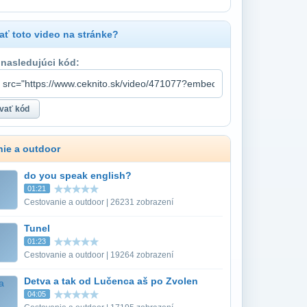
ť toto video na stránke?
 nasledujúci kód:
ie a outdoor
do you speak english?
01:21
Cestovanie a outdoor | 26231 zobrazení
Tunel
01:23
Cestovanie a outdoor | 19264 zobrazení
Detva a tak od Lučenca aš po Zvolen
04:05