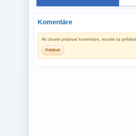
Komentáre
Ak chcete pridávať komentáre, musíte sa prihlási
Prihlásiť