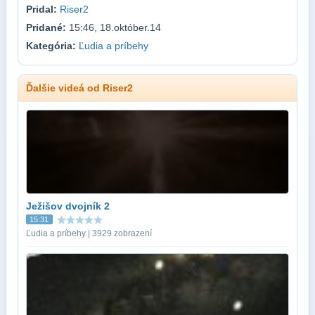
Pridal:
Riser2
Pridané:
15:46, 18.október.14
Kategória:
Ľudia a príbehy
Ďalšie videá od Riser2
Ježišov dvojník 2
15:31
Ľudia a príbehy | 3929 zobrazení