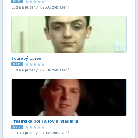
01:11
Ľudia a príbehy | 82503 zobrazení
Tvárový tanec
00:19
Ľudia a príbehy | 49188 zobrazení
Prestrelka policajtov s mladikmi
03:58
Ľudia a príbehy | 37087 zobrazení