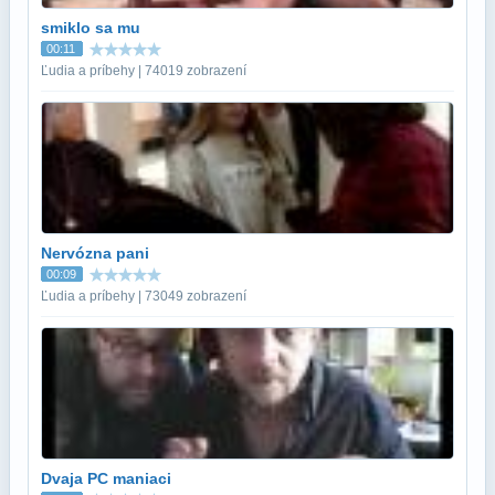
smiklo sa mu
00:11
Ľudia a príbehy | 74019 zobrazení
Nervózna pani
00:09
Ľudia a príbehy | 73049 zobrazení
Dvaja PC maniaci