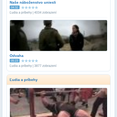
Naše náboženstvo uniesli
04:32
Ľudia a príbehy | 4034 zobrazení
Odvaha
05:23
Ľudia a príbehy | 3877 zobrazení
Ľudia a príbehy