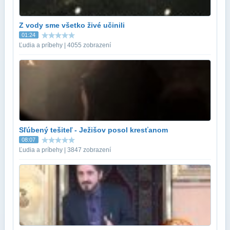
Z vody sme všetko živé učinili
01:24
Ľudia a príbehy | 4055 zobrazení
Sľúbený tešiteľ - Ježišov posol kresťanom
08:07
Ľudia a príbehy | 3847 zobrazení