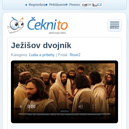
Registrácia
Prihlásenie
Pomoc
SK
/
CZ
MENU
Ježišov dvojník
Kategória:
Ľudia a príbehy
| Pridal:
Riser2