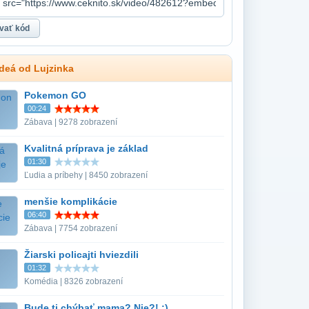
ideá od Lujzinka
Pokemon GO
00:24
Zábava | 9278 zobrazení
Kvalitná príprava je základ
01:30
Ľudia a príbehy | 8450 zobrazení
menšie komplikácie
06:40
Zábava | 7754 zobrazení
Žiarski policajti hviezdili
01:32
Komédia | 8326 zobrazení
Bude ti chýbať mama? Nie?! :)