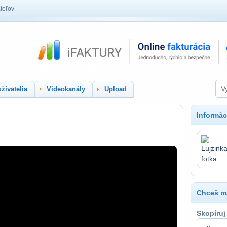
teľov
žívatelia
Videokanály
Upload
Informác
Chceš ma
Skopíruj