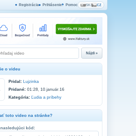
Registrácia
Prihlásenie
Pomoc
SK
/
CZ
Nájdi »
ie o videu
Pridal:
Lujzinka
Pridané:
01:28, 10.január.16
Kategória:
Ľudia a príbehy
ť toto video na stránke?
 nasledujúci kód: