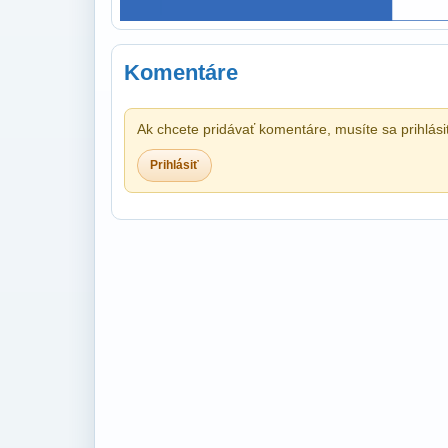
Komentáre
Ak chcete pridávať komentáre, musíte sa prihlási
Prihlásiť