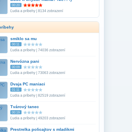
00:20
Ľudia a príbehy | 8134 zobrazení
príbehy
smiklo sa mu
00:11
Ľudia a príbehy | 74036 zobrazení
Nervózna pani
00:09
Ľudia a príbehy | 73063 zobrazení
Dvaja PC maniaci
01:11
Ľudia a príbehy | 82519 zobrazení
Tvárový tanec
00:19
Ľudia a príbehy | 49203 zobrazení
Prestrelka policajtov s mladikmi