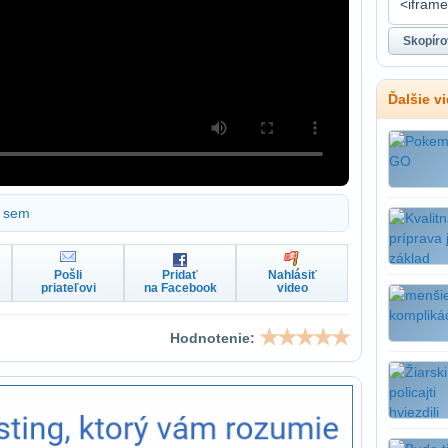
Ďalšie v
sem
Pošli
Pridať
Nahlásiť
priateľovi
na Facebook
video
Hodnotenie: