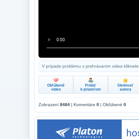
V prípade problému s prehrávaním videa kliknete
Obľúbené
Pridať
Sledovať
video
k priateľom
autora
Zobrazení
8484
| Komentáre
0
| Obľúbené
0