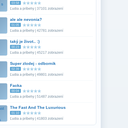
03:58
Ľudia a príbehy | 37101 zobrazení
ale ale nevonia?
01:05
Ľudia a príbehy | 42781 zobrazení
taký je život.. :)
00:23
Ľudia a príbehy | 45217 zobrazení
Super zlodej - odbornik
02:39
Ľudia a príbehy | 49801 zobrazení
Facka
00:04
Ľudia a príbehy | 51487 zobrazení
The Fast And The Luxurious
01:10
Ľudia a príbehy | 41803 zobrazení