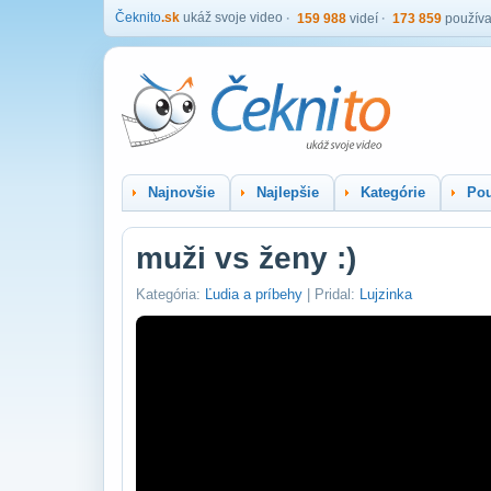
Čeknito
.sk
ukáž svoje video
159 988
videí
173 859
používa
Najnovšie
Najlepšie
Kategórie
Pou
muži vs ženy :)
Kategória:
Ľudia a príbehy
| Pridal:
Lujzinka