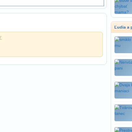
Ľudia a 
ť.