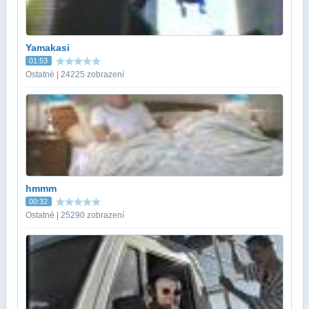
Yamakasi
01:53
Ostatné | 24225 zobrazení
hmmm
00:32
Ostatné | 25290 zobrazení