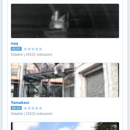
iraq
01:07
Ostatné | 24532 zobrazení
Yamakasi
00:18
Ostatné | 22620 zobrazení