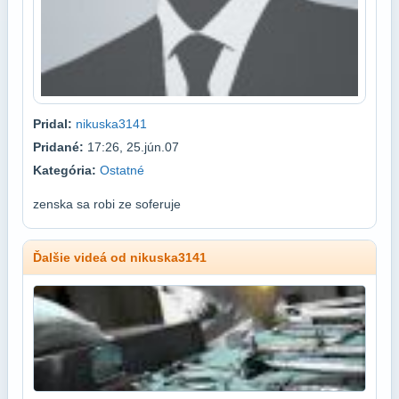
Pridal:
nikuska3141
Pridané:
17:26, 25.jún.07
Kategória:
Ostatné
zenska sa robi ze soferuje
Ďalšie videá od nikuska3141