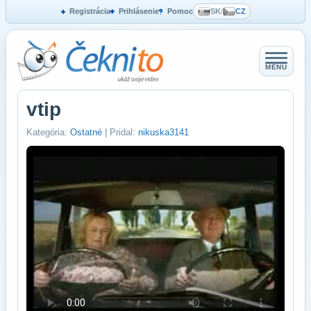
Registrácia
Prihlásenie
Pomoc
SK
/
CZ
MENU
vtip
Kategória:
Ostatné
| Pridal:
nikuska3141