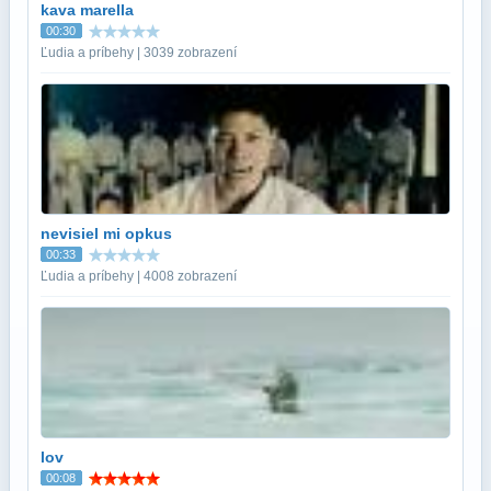
kava marella
00:30
Ľudia a príbehy | 3039 zobrazení
nevisiel mi opkus
00:33
Ľudia a príbehy | 4008 zobrazení
lov
00:08