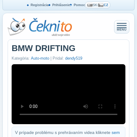
Registrácia
Prihlásenie
Pomoc
SK
/
CZ
MENU
BMW DRIFTING
Kategória:
Auto-moto
| Pridal:
dendy519
V prípade problému s prehrávaním videa kliknete
sem