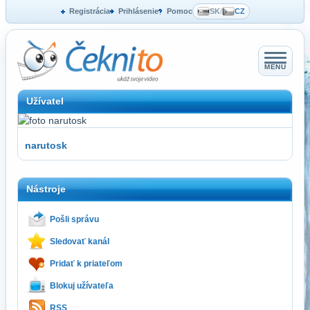
Registrácia
Prihlásenie
Pomoc
SK
/
CZ
MENU
Užívatel
narutosk
Nástroje
Pošli správu
Sledovať kanál
Pridať k priateľom
Blokuj užívateľa
RSS