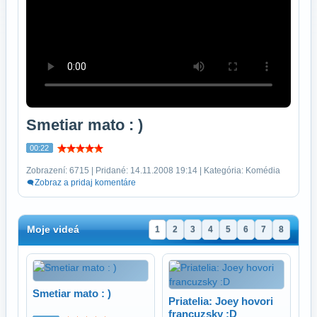
Smetiar mato : )
00:22
Zobrazení: 6715 | Pridané: 14.11.2008 19:14 | Kategória: Komédia
Zobraz a pridaj komentáre
Moje videá
1
2
3
4
5
6
7
8
Smetiar mato : )
Priatelia: Joey hovori
francuzsky :D