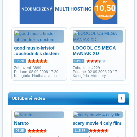
good music-kristof
LOOOOL CS MEGA
:obchodnik s destem
MANIAK XD
03:28
04:40
Zobrazení: 3899
Zobrazení: 4229
Pridané: 08.09.2008 17:20
Pridané: 02.09.2008 20:17
Kategória: Hudba a tanec
Kategória: Videohry
Obľúbené videá
1
Naruto
scary movie 4 cely film
06:25
1:15:57