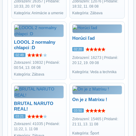
Zobrazení: 26357 | Pridané:
Zobrazení: 12076 | Pridané:
10:33, 20. 07 08
18:32, 11. 08 08
Kategória: Animácie a umenie
Kategória: Zábava
Horúci ľad
LOOOL 2 normalny
chlapci :D
02:20
02:49
Zobrazení: 16273 | Pridané:
Zobrazení: 10832 | Pridané:
20:12, 19. 09 08
00:54, 13. 08 08
Kategória: Veda a technika
Kategória: Zábava
On je z Matrixu !
BRUTAL NARUTO
REAL!
03:50
03:21
Zobrazení: 15465 | Pridané:
Zobrazení: 41035 | Pridané:
21:11, 13. 11 08
11:22, 1. 11 08
Kategória: Šport
Kategória: Zábava