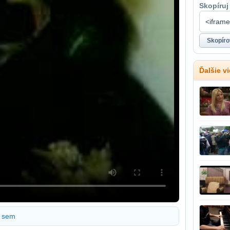
Skopíruj
Ďalšie v
sem