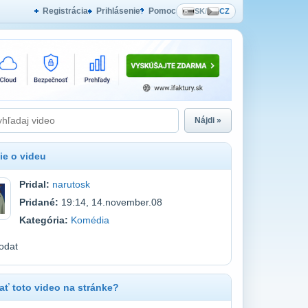
Registrácia
Prihlásenie
Pomoc
SK
/
CZ
Nájdi »
ie o videu
Pridal:
narutosk
Pridané:
19:14, 14.november.08
Kategória:
Komédia
odat
ť toto video na stránke?