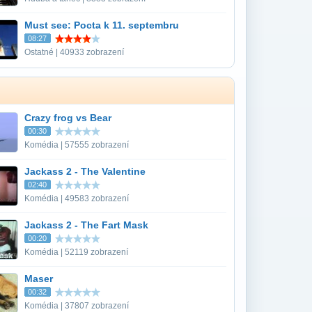
Must see: Pocta k 11. septembru
08:27
Ostatné | 40933 zobrazení
Crazy frog vs Bear
00:30
Komédia | 57555 zobrazení
Jackass 2 - The Valentine
02:40
Komédia | 49583 zobrazení
Jackass 2 - The Fart Mask
00:20
Komédia | 52119 zobrazení
Maser
00:32
Komédia | 37807 zobrazení