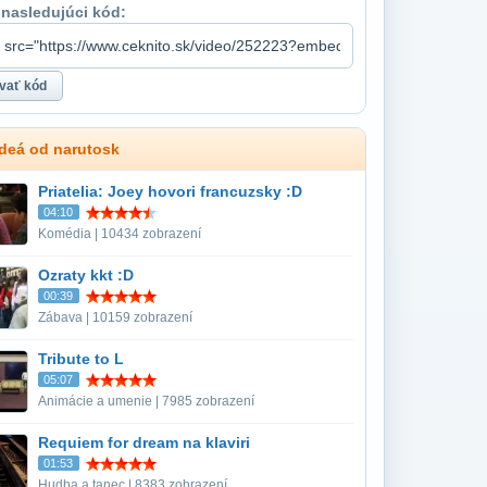
 nasledujúci kód:
ideá od narutosk
Priatelia: Joey hovori francuzsky :D
04:10
Komédia | 10434 zobrazení
Ozraty kkt :D
00:39
Zábava | 10159 zobrazení
Tribute to L
05:07
Animácie a umenie | 7985 zobrazení
Requiem for dream na klaviri
01:53
Hudba a tanec | 8383 zobrazení