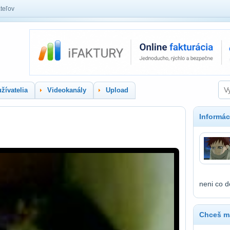
teľov
žívatelia
Videokanály
Upload
Informác
neni co d
Chceš ma