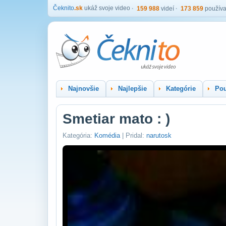
Čeknito
.sk
ukáž svoje video
159 988
videí
173 859
používa
Najnovšie
Najlepšie
Kategórie
Pou
Smetiar mato : )
Kategória:
Komédia
| Pridal:
narutosk