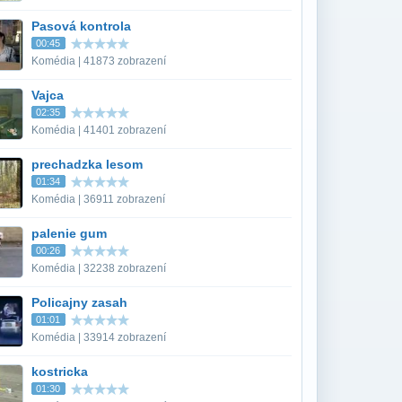
Pasová kontrola
00:45
Komédia | 41873 zobrazení
Vajca
02:35
Komédia | 41401 zobrazení
prechadzka lesom
01:34
Komédia | 36911 zobrazení
palenie gum
00:26
Komédia | 32238 zobrazení
Policajny zasah
01:01
Komédia | 33914 zobrazení
kostricka
01:30