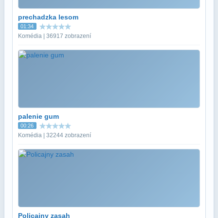
prechadzka lesom
01:34
Komédia | 36917 zobrazení
palenie gum
00:26
Komédia | 32244 zobrazení
Policajny zasah