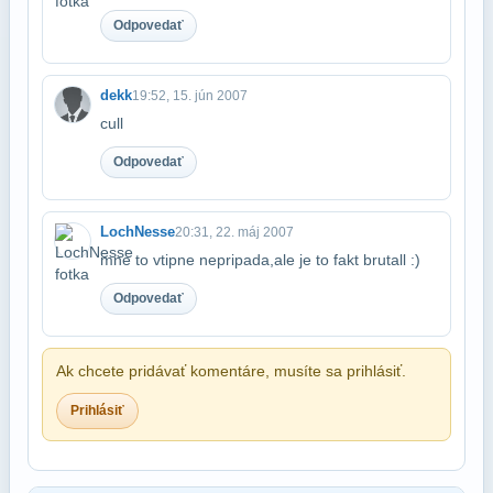
Odpovedať
dekk
19:52, 15. jún 2007
cull
Odpovedať
LochNesse
20:31, 22. máj 2007
mne to vtipne nepripada,ale je to fakt brutall :)
Odpovedať
Ak chcete pridávať komentáre, musíte sa prihlásiť.
Prihlásiť