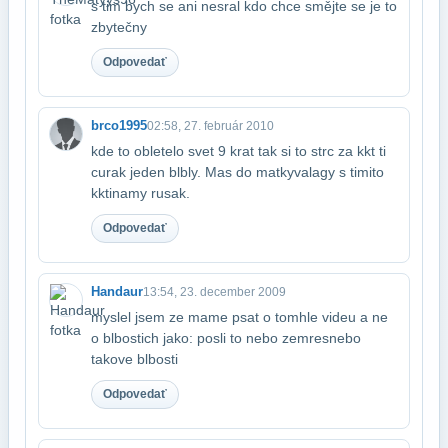
s tim bych se ani nesral kdo chce smějte se je to
zbytečny
Odpovedať
brco1995
02:58, 27. február 2010
kde to obletelo svet 9 krat tak si to strc za kkt ti
curak jeden blbly. Mas do matky​valagy s timito
kktinamy rusak.
Odpovedať
Handaur
13:54, 23. december 2009
myslel jsem ze mame psat o tomhle videu a ne
o blbostich jako: posli to nebo zemres​nebo
takove blbosti
Odpovedať