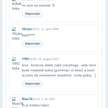
no som sa zasmial :D
Odpovedať
XKubo
18:01, 11. apríl 2008
tlak5*****
Odpovedať
V991
19:03, 16. august 2007
brut.. konecne dakto zabil crazyfroga.. este nech
bude medvedi suboj (gumimaci vs.​bear) a nech
aj tomu da revolverom headshot.. bude pokoj.. :)
Odpovedať
Maar3k
10:13, 2. júl 2007
to je totalna haluz