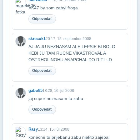
AK47 by som zabyl froga
Odpovedať
skrecok1
20:17, 15. september 2008
AJ JA JU NEZNASAM ALE LEPSIE BI BOLO
KEBI JU TAM RUCNE VIKASTROVAL A
OSTRHOL NOHU A​NAPCHAL DO RITI :-D
Odpovedať
gabo85
18:28, 16. júl 2008
jaj super neznasam tu zabu...
Odpovedať
Razy
13:14, 15. júl 2008
konecne tu prijebanu zabu niekto zajebal