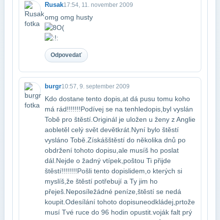
Rusak
17:54, 11. november 2009
omg omg husty
Odpovedať
burgr
10:57, 9. september 2009
Kdo dostane tento dopis,at dá pusu tomu koho
má rád!!!!!!!Podívej se na tenhle​dopis,byl vyslán
Tobě pro štěstí.Originál je uložen u ženy z Anglie
a​obletěl celý svět devětkrát.Nyní bylo štěstí
vysláno Tobě.Získáš​štěstí do několika dnů po
obdržení tohoto dopisu,ale musíš ho poslat​
dál.Nejde o žadný vtípek,poštou Ti přijde
štěstí!!!!!!!!Pošli tento dopis​lidem,o kterých si
myslíš,že štěstí potřebují a Ty jim ho
přeješ.Neposíle​žádné peníze,štěstí se nedá
koupit.Odesílání tohoto dopisu​neodkládej,prtože
musí Tvé ruce do 96 hodin opustit.voják falt prý