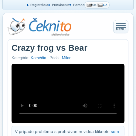
Registrácia
Prihlásenie
Pomoc
SK
/
CZ
MENU
Crazy frog vs Bear
Kategória:
Komédia
| Pridal:
Milan
V prípade problému s prehrávaním videa kliknete
sem