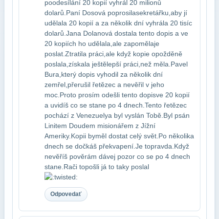
po​odesílání 20 kopií vyhrál 20 milionů
dolarů.Paní Dosová poprosila​sekretářku,aby jí
udělala 20 kopií a za několik dní vyhrála 20 tisíc​
dolarů.Jana Dolanová dostala tento dopis a ve
20 kopiích ho udělala,ale zapoměla​je
poslat.Ztratila práci,ale když kopie opožděně
poslala,získala ještě​lepší práci,než měla.Pavel
Bura,který dopis vyhodil za několik dní​
zemřel,přerušil řetězec a nevěřil v jeho
moc.Proto prosím odešli tento dopis​ve 20 kopií
a uvidíš co se stane po 4 dnech.Tento řetězec
pochází z Venezuely​a byl vyslán Tobě.Byl psán
Linitem Doudem misionářem z Jížní
Ameriky.Kopii by​měl dostat celý svět.Po několika
dnech se dočkáš překvapení.Je to​pravda.Když
nevěříš pověrám dávej pozor co se po 4 dnech
stane.Rači to​pošli já to taky poslal
Odpovedať