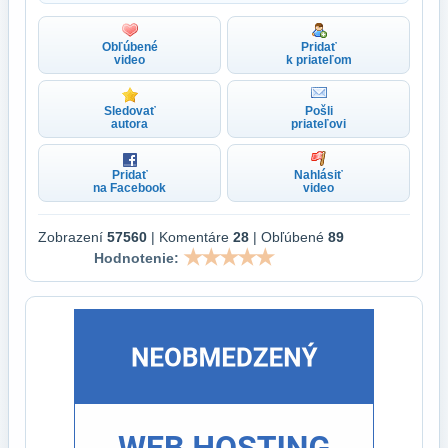
Obľúbené
Pridať
video
k priateľom
Sledovať
Pošli
autora
priateľovi
Pridať
Nahlásiť
na Facebook
video
Zobrazení
57560
| Komentáre
28
| Obľúbené
89
Hodnotenie: