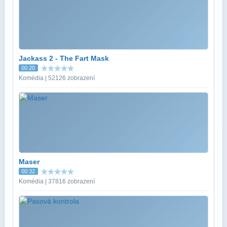
Jackass 2 - The Fart Mask
00:20
Komédia | 52126 zobrazení
Maser
00:32
Komédia | 37816 zobrazení