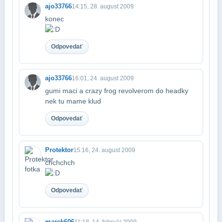
ajo33766
14:15, 28. august 2009
konec
Odpovedať
ajo33766
16:01, 24. august 2009
gumi maci a crazy frog revolverom do headky
nek tu mame klud
Odpovedať
Protektor
15:16, 24. august 2009
chchchch
Odpovedať
marek606
11:18, 14. február 2009