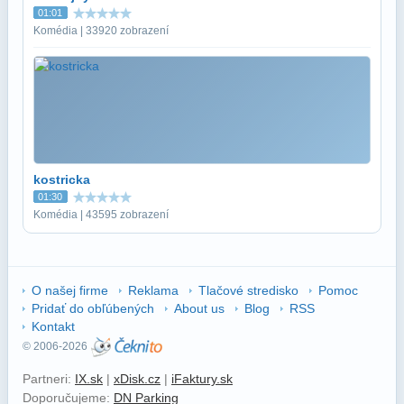
01:01
Komédia | 33920 zobrazení
kostricka
01:30
Komédia | 43595 zobrazení
O našej firme
Reklama
Tlačové stredisko
Pomoc
Pridať do obľúbených
About us
Blog
RSS
Kontakt
© 2006-2026
Partneri:
IX.sk
|
xDisk.cz
|
iFaktury.sk
Doporučujeme:
DN Parking