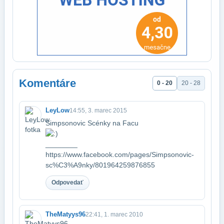
Komentáre
0 - 20
20 - 28
LeyLow
14:55, 3. marec 2015
Simpsonovic Scénky na Facu
________​
https://www.facebook.com/pages/Simpsonovic-
sc%C3%A9nky/801964259876855
Odpovedať
TheMatyys96
22:41, 1. marec 2010