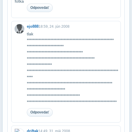
Odpovedať
ejo888
18:59, 24. jún 2008
tlak​
***********************************************************
*************************​
**************************************
**********************************************​
*****************
**************************************************************
****​
**********************************************************
**************************​
************************************
************************************************​*************
Odpovedať
driftak
14:49, 31. máj 2008