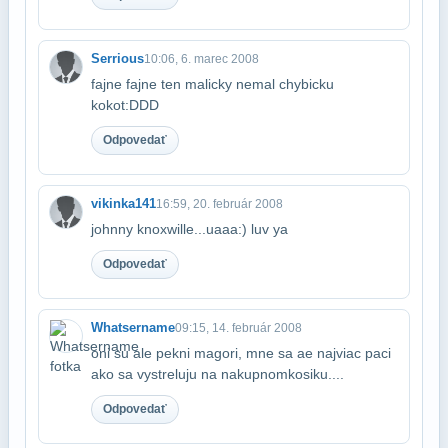
Serrious
10:06, 6. marec 2008
fajne fajne ten malicky nemal chybicku
kokot:DDD
Odpovedať
vikinka141
16:59, 20. február 2008
johnny knoxwille...uaaa:) luv ya
Odpovedať
Whatsername
09:15, 14. február 2008
oni su ale pekni magori, mne sa ae najviac paci
ako sa vystreluju na nakupnom​kosiku....
Odpovedať