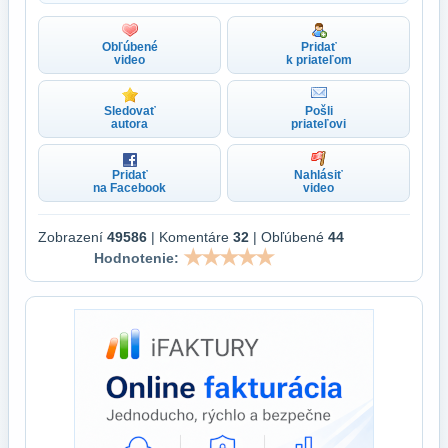
Obľúbené
Pridať
video
k priateľom
Sledovať
Pošli
autora
priateľovi
Pridať
Nahlásiť
na Facebook
video
Zobrazení
49586
| Komentáre
32
| Obľúbené
44
Hodnotenie: