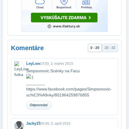
Komentáre
0 - 20
20 - 32
LeyLow
14:55, 3. marec 2015
Simpsonovic Scénky na Facu
________​
https://www.facebook.com/pages/Simpsonovic-
sc%C3%A9nky/801964259876855
Odpovedať
Jacky15
20:45, 5. apríl 2010