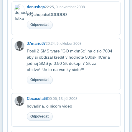
denushqa
22:25, 9. november 2008
PsychopatixDDDDDD
Odpovedať
37mario37
20:24, 9. október 2008
Posli 2 SMS tvare "GO mxhn5c" na cislo 7604
aby si obdrzal kredit v hodnote 500​sk!!!Cena
jednej SMS je 3.50 Sk dokopi 7 Sk za
obidve!!!Je to na vsetky siete!!!
Odpovedať
Cocacola68
00:06, 13. júl 2008
hovadina. o nicom video
Odpovedať