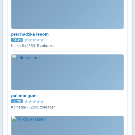
prechadzka lesom
01:34
Komédia | 36915 zobrazení
palenie gum
00:26
Komédia | 32242 zobrazení