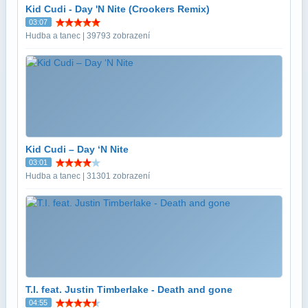
Kid Cudi - Day 'N Nite (Crookers Remix)
03:07
Hudba a tanec | 39793 zobrazení
Kid Cudi – Day ‘N Nite
03:01
Hudba a tanec | 31301 zobrazení
T.I. feat. Justin Timberlake - Death and gone
04:55