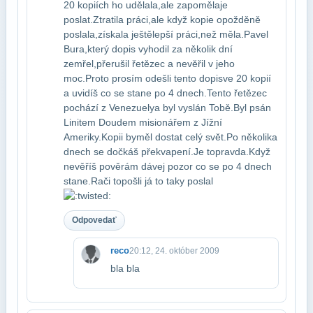
20 kopiích ho udělala,ale zapoměla​je
poslat.Ztratila práci,ale když kopie opožděně
poslala,získala ještě​lepší práci,než měla.Pavel
Bura,který dopis vyhodil za několik dní​
zemřel,přerušil řetězec a nevěřil v jeho
moc.Proto prosím odešli tento dopis​ve 20 kopií
a uvidíš co se stane po 4 dnech.Tento řetězec
pochází z Venezuely​a byl vyslán Tobě.Byl psán
Linitem Doudem misionářem z Jížní
Ameriky.Kopii by​měl dostat celý svět.Po několika
dnech se dočkáš překvapení.Je to​pravda.Když
nevěříš pověrám dávej pozor co se po 4 dnech
stane.Rači to​pošli já to taky poslal
Odpovedať
reco
20:12, 24. október 2009
bla bla