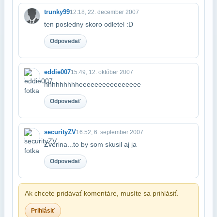
trunky99
12:18, 22. december 2007
ten posledny skoro odletel :D
Odpovedať
eddie007
15:49, 12. október 2007
hhhhhhhhheeeeeeeeeeeeeeee
Odpovedať
securityZV
16:52, 6. september 2007
Zverina...to by som skusil aj ja
Odpovedať
Ak chcete pridávať komentáre, musíte sa prihlásiť.
Prihlásiť