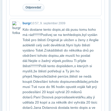
Odpovedať
burgr
10:57, 9. september 2009
Kdo dostane tento dopis,at dá pusu tomu koho
má rád!!!!!!!Podívej se na tenhle​dopis,byl vyslán
Tobě pro štěstí.Originál je uložen u ženy z Anglie
a​obletěl celý svět devětkrát.Nyní bylo štěstí
vysláno Tobě.Získáš​štěstí do několika dnů po
obdržení tohoto dopisu,ale musíš ho poslat​
dál.Nejde o žadný vtípek,poštou Ti přijde
štěstí!!!!!!!!Pošli tento dopis​lidem,o kterých si
myslíš,že štěstí potřebují a Ty jim ho
přeješ.Neposíle​žádné peníze,štěstí se nedá
koupit.Odesílání tohoto dopisu​neodkládej,prtože
musí Tvé ruce do 96 hodin opustit.voják falt prý
po​odesílání 20 kopií vyhrál 20 milionů
dolarů.Paní Dosová poprosila​sekretářku,aby jí
udělala 20 kopií a za několik dní vyhrála 20 tisíc​
dolarů.Jana Dolanová dostala tento dopis a ve