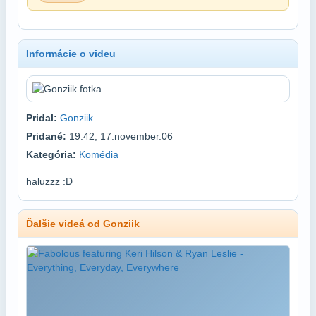
Informácie o videu
Pridal:
Gonziik
Pridané:
19:42, 17.november.06
Kategória:
Komédia
haluzzz :D
Ďalšie videá od Gonziik