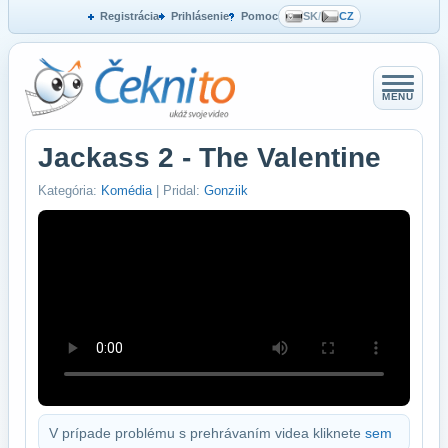
Registrácia
Prihlásenie
Pomoc
SK
/
CZ
MENU
Jackass 2 - The Valentine
Kategória:
Komédia
| Pridal:
Gonziik
V prípade problému s prehrávaním videa kliknete
sem