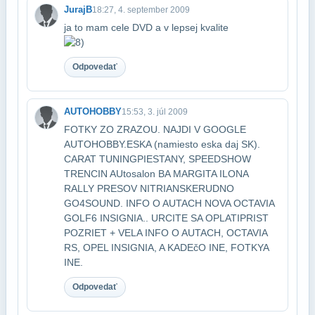
JurajB
18:27, 4. september 2009
ja to mam cele DVD a v lepsej kvalite
Odpovedať
AUTOHOBBY
15:53, 3. júl 2009
FOTKY ZO ZRAZOU. NAJDI V GOOGLE
AUTOHOBBY.ESKA (namiesto eska daj SK).
CARAT TUNING​PIESTANY, SPEEDSHOW
TRENCIN AUtosalon BA MARGITA ILONA
RALLY PRESOV NITRIANSKE​RUDNO
GO4SOUND. INFO O AUTACH NOVA OCTAVIA
GOLF6 INSIGNIA.. URCITE SA OPLATI​PRIST
POZRIET + VELA INFO O AUTACH, OCTAVIA
RS, OPEL INSIGNIA, A KADEčO INE, FOTKY​A
INE.
Odpovedať