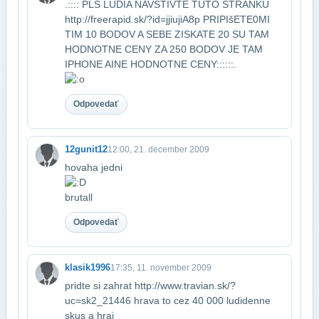
.:::: PLS LUDIA NAVSTIVTE TUTO STRANKU
http://freerapid.sk/?id=jjiujiA8p PRIPIšETE0​MI
TIM 10 BODOV A SEBE ZISKATE 20 SU TAM
HODNOTNE CENY ZA 250 BODOV JE TAM
IPHONE A​INE HODNOTNE CENY::::::.
Odpovedať
12gunit12
12:00, 21. december 2009
hovaha jedni
brutall
Odpovedať
klasik1996
17:35, 11. november 2009
pridte si zahrat http://www.travian.sk/?
uc=sk2_21446 hrava to cez 40 000 ludi​denne
skus a hraj