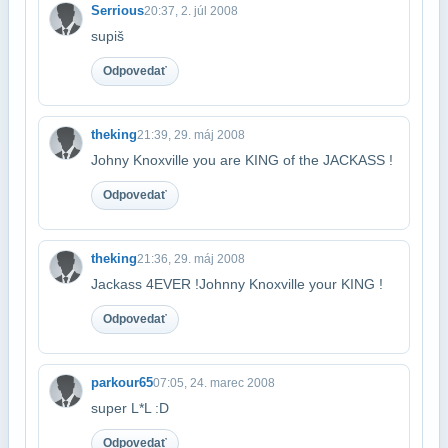
Serrious
20:37, 2. júl 2008
supiš
Odpovedať
theking
21:39, 29. máj 2008
Johny Knoxville you are KING of the JACKASS !
Odpovedať
theking
21:36, 29. máj 2008
Jackass 4EVER !Johnny Knoxville your KING !
Odpovedať
parkour65
07:05, 24. marec 2008
super L*L :D
Odpovedať