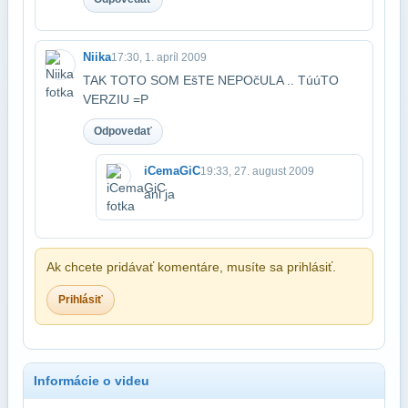
Niika
17:30, 1. apríl 2009
TAK TOTO SOM EšTE NEPOčULA .. TúúTO
VERZIU =P
Odpovedať
iCemaGiC
19:33, 27. august 2009
ani ja
Ak chcete pridávať komentáre, musíte sa prihlásiť.
Prihlásiť
Informácie o videu