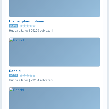
Hra na gitaru nohami
02:49
Hudba a tanec | 95209 zobrazení
Rancid
03:35
Hudba a tanec | 73254 zobrazení