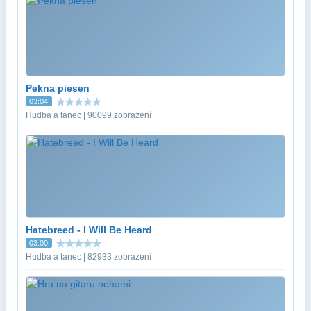
Pekna piesen
03:04
Hudba a tanec | 90099 zobrazení
Hatebreed - I Will Be Heard
03:00
Hudba a tanec | 82933 zobrazení