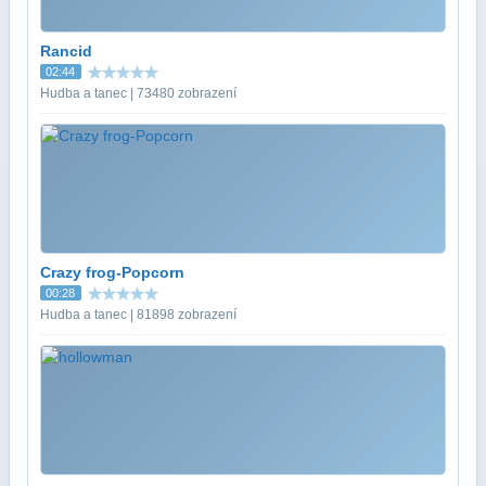
Rancid
02:44
Hudba a tanec | 73480 zobrazení
Crazy frog-Popcorn
00:28
Hudba a tanec | 81898 zobrazení