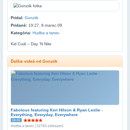
Pridal:
Gonziik
Pridané:
19:27, 8.marec.09
Kategória:
Hudba a tanec
Kid Cudi – Day ‘N Nite
Ďalšie videá od Gonziik
Fabolous featuring Keri Hilson & Ryan Leslie -
Everything, Everyday, Everywhere
06:40
Hudba a tanec | 32783 zobrazení