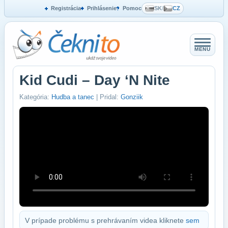
Registrácia
Prihlásenie
Pomoc
SK
/
CZ
MENU
Kid Cudi – Day ‘N Nite
Kategória:
Hudba a tanec
| Pridal:
Gonziik
V prípade problému s prehrávaním videa kliknete
sem