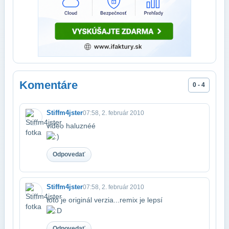
Komentáre
0 - 4
Stiffm4jster
07:58, 2. február 2010
video haluznéé
Odpovedať
Stiffm4jster
07:58, 2. február 2010
toto je originál verzia...remix je lepsí
Odpovedať