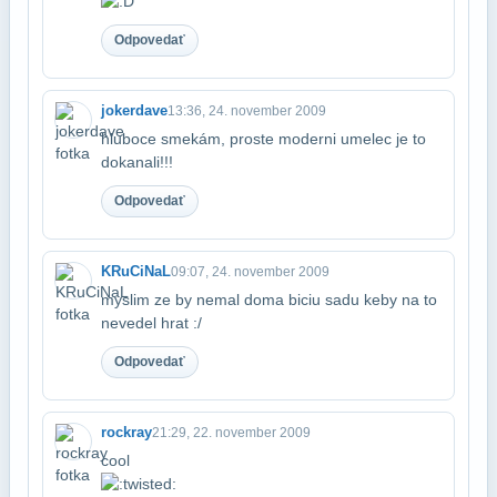
Odpovedať
jokerdave
13:36, 24. november 2009
hluboce smekám, proste moderni umelec je to
dokanali!!!
Odpovedať
KRuCiNaL
09:07, 24. november 2009
myslim ze by nemal doma biciu sadu keby na to
nevedel hrat :/
Odpovedať
rockray
21:29, 22. november 2009
cool