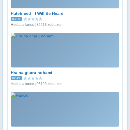
Hatebreed - I Will Be Heard
03:00
Hudba a tanec | 82913 zobrazení
Hra na gitaru nohami
02:49
Hudba a tanec | 95193 zobrazení