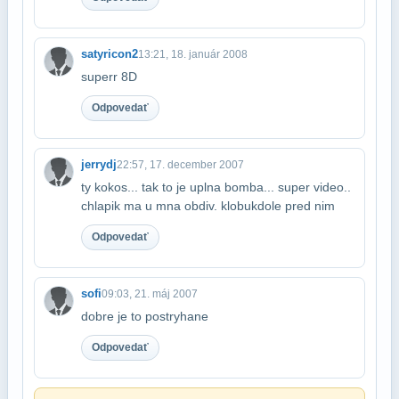
satyricon2
13:21, 18. január 2008
superr 8D
Odpovedať
jerrydj
22:57, 17. december 2007
ty kokos... tak to je uplna bomba... super video..
chlapik ma u mna obdiv. klobuk​dole pred nim
Odpovedať
sofi
09:03, 21. máj 2007
dobre je to postryhane
Odpovedať