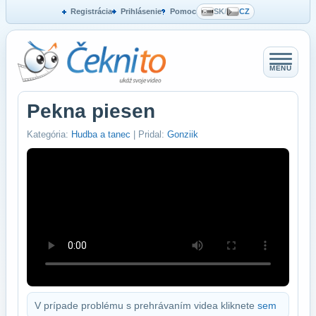
Registrácia
Prihlásenie
Pomoc
SK
/
CZ
MENU
Pekna piesen
Kategória:
Hudba a tanec
| Pridal:
Gonziik
V prípade problému s prehrávaním videa kliknete
sem