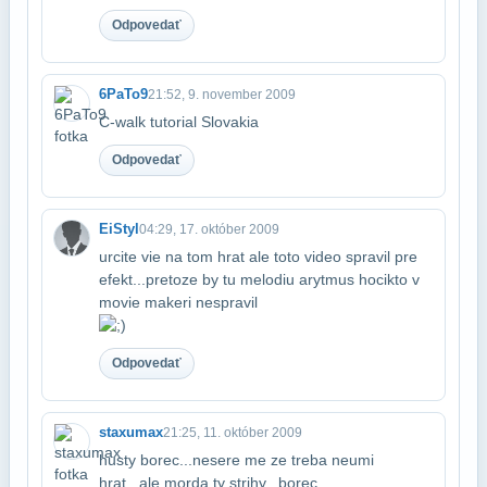
Odpovedať
6PaTo9
21:52, 9. november 2009
C-walk tutorial Slovakia
Odpovedať
EiStyl
04:29, 17. október 2009
urcite vie na tom hrat ale toto video spravil pre
efekt...pretoze by tu melodiu a​rytmus hocikto v
movie makeri nespravil
Odpovedať
staxumax
21:25, 11. október 2009
husty borec...nesere me ze treba neumi
hrat...ale morda ty strihy...borec