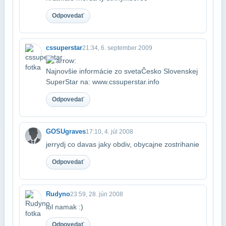
Odpovedať
cssuperstar
21:34, 6. september 2009
Najnovšie informácie zo sveta​Česko Slovenskej
SuperStar na: www.cssuperstar.info
Odpovedať
GOSUgraves
17:10, 4. júl 2008
jerrydj co davas jaky obdiv, obycajne zostrihanie
Odpovedať
Rudyno
23:59, 28. jún 2008
lol namak :)
Odpovedať