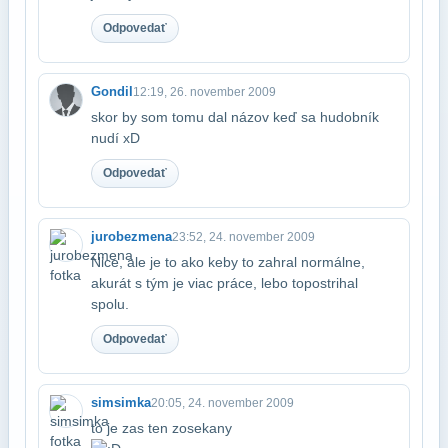
Odpovedať
Gondil
12:19, 26. november 2009
skor by som tomu dal názov keď sa hudobník
nudí xD
Odpovedať
jurobezmena
23:52, 24. november 2009
Nice, ale je to ako keby to zahral normálne,
akurát s tým je viac práce, lebo to​postrihal
spolu.
Odpovedať
simsimka
20:05, 24. november 2009
to je zas ten zosekany