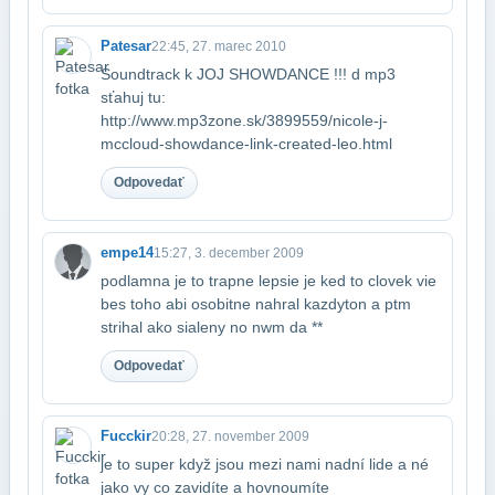
Patesar
22:45, 27. marec 2010
Soundtrack k JOJ SHOWDANCE !!! d mp3
sťahuj tu:​
http://www.mp3zone.sk/3899559/nicole-j-
mccloud-showdance-link-created-leo.html
Odpovedať
empe14
15:27, 3. december 2009
podlamna je to trapne lepsie je ked to clovek vie
bes toho abi osobitne nahral kazdy​ton a ptm
strihal ako sialeny no nwm da **
Odpovedať
Fucckir
20:28, 27. november 2009
je to super když jsou mezi nami nadní lide a né
jako vy co zavidíte a hovno​umíte