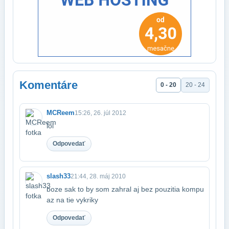
Komentáre
0 - 20
20 - 24
MCReem
15:26, 26. júl 2012
lol
Odpovedať
slash33
21:44, 28. máj 2010
boze sak to by som zahral aj bez pouzitia kompu
az na tie vykriky
Odpovedať