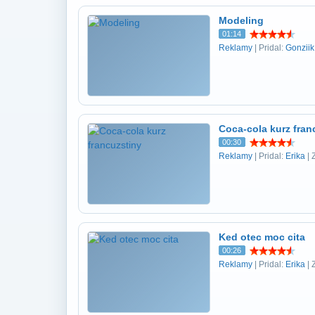
Modeling
01:14
Reklamy
| Pridal:
Gonziik
Coca-cola kurz fran
00:30
Reklamy
| Pridal:
Erika
| 
Ked otec moc cita
00:26
Reklamy
| Pridal:
Erika
| 