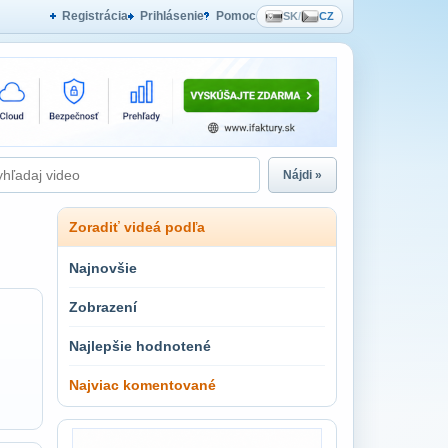
Registrácia
Prihlásenie
Pomoc
SK
/
CZ
Nájdi »
Zoradiť videá podľa
Najnovšie
Zobrazení
Najlepšie hodnotené
Najviac komentované