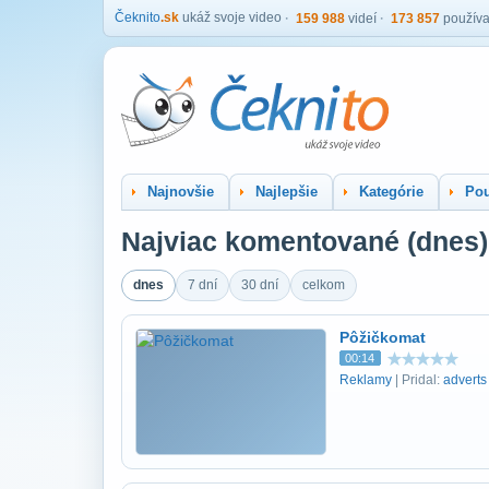
Čeknito
.sk
ukáž svoje video
159 988
videí
173 857
používa
Najnovšie
Najlepšie
Kategórie
Pou
Najviac komentované (dnes)
dnes
7 dní
30 dní
celkom
Pôžičkomat
00:14
Reklamy
| Pridal:
adverts