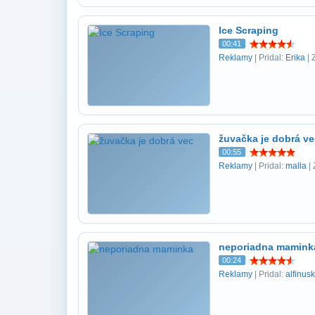
Ice Scraping
00:41
Reklamy
| Pridal:
Erika
| 
žuvačka je dobrá ve
00:55
Reklamy
| Pridal:
malla
| 
neporiadna mamink
00:24
Reklamy
| Pridal:
alfinus