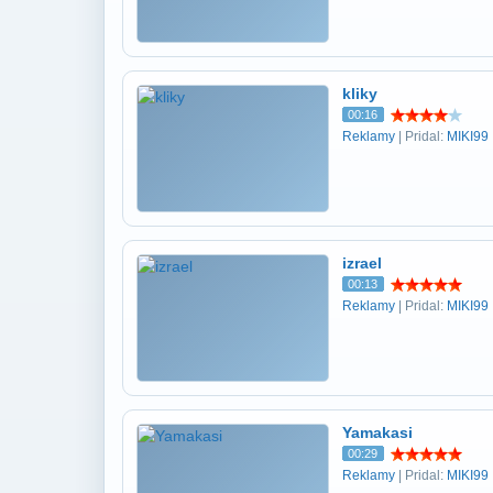
kliky
00:16
Reklamy
| Pridal:
MIKI99
izrael
00:13
Reklamy
| Pridal:
MIKI99
Yamakasi
00:29
Reklamy
| Pridal:
MIKI99