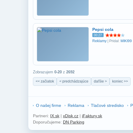
Pepsi cola
00:27
Reklamy
| Pridal:
MIKI99
Zobrazujem
0-20
z
2692
<< začiatok
< predchádzajúce
daľšie >
koniec >>
O našej firme
Reklama
Tlačové stredisko
P
Partneri:
IX.sk
|
xDisk.cz
|
iFaktury.sk
Doporučujeme:
DN Parking