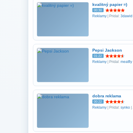
kvalitný papier =)
00:30
Reklamy
| Pridal:
3dawid
Pepsi Jackson
01:22
Reklamy
| Pridal:
meatfly
dobra reklama
00:22
Reklamy
| Pridal:
synko
|