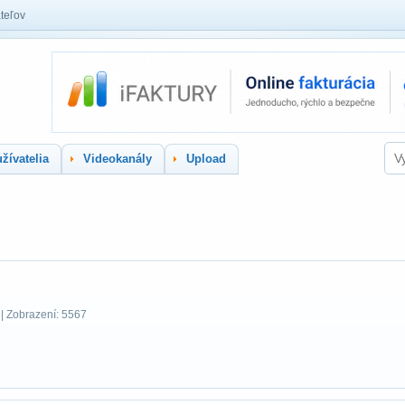
teľov
žívatelia
Videokanály
Upload
| Zobrazení: 5567