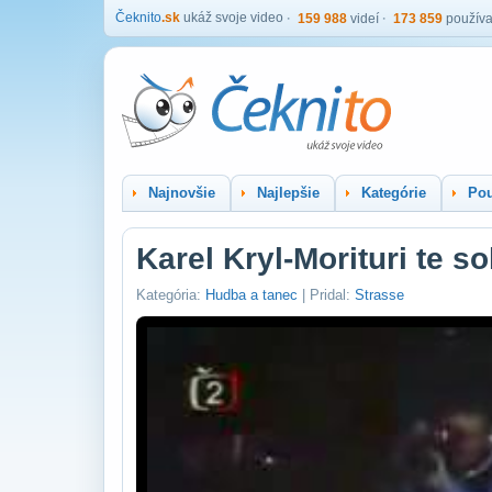
Čeknito
.sk
ukáž svoje video
159 988
videí
173 859
používa
Najnovšie
Najlepšie
Kategórie
Pou
Karel Kryl-Morituri te so
Kategória:
Hudba a tanec
| Pridal:
Strasse