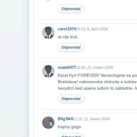
Odpovedať
carol1974
20:15, 6. apríl 2008
at zije kryl,
Odpovedať
mato6477
18:26, 22. marec 2008
Karel Kyrl FOREVER! Nenechajme sa potla
Bratislave! nabozenska sloboda a ludske p
nevydrzi ked upiera ludom to zakladne -​l
Odpovedať
B4g3tk4
21:15, 11. marec 2008
trapny gogo