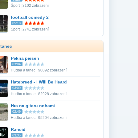
Šport | 3102 zobrazení
football comedy 2
05:18
Šport | 2741 zobrazení
 tanec
Pekna piesen
03:04
Hudba a tanec | 90092 zobrazení
Hatebreed - I Will Be Heard
03:00
Hudba a tanec | 82928 zobrazení
Hra na gitaru nohami
02:49
Hudba a tanec | 95204 zobrazení
Rancid
03:35