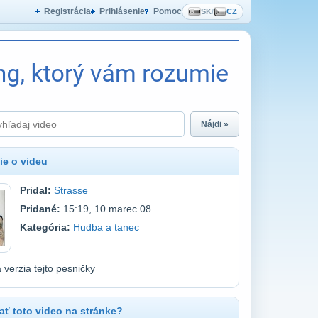
Registrácia
Prihlásenie
Pomoc
SK
/
CZ
Nájdi »
ie o videu
Pridal:
Strasse
Pridané:
15:19, 10.marec.08
Kategória:
Hudba a tanec
a verzia tejto pesničky
ť toto video na stránke?