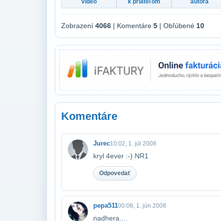
video
k priateľom
autora
Zobrazení
4066
| Komentáre
5
| Obľúbené
10
Komentáre
Jurec
10:02, 1. júl 2008
kryl 4ever :-) NR1
Odpovedať
pepa511
00:08, 1. jún 2008
nadhera....