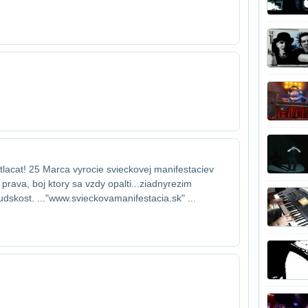
cat! 25 Marca vyrocie svieckovej manifestacie​v
rava, boj ktory sa vzdy opalti...ziadny​rezim
udskost. ..."www.svieckovamanifestacia.sk" ...