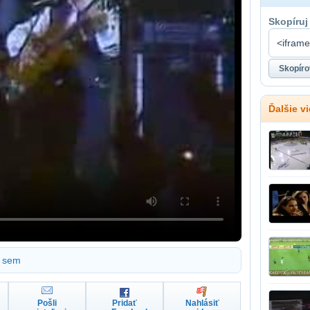
Skopíruj
Ďalšie v
sem
Pošli
Pridať
Nahlásiť