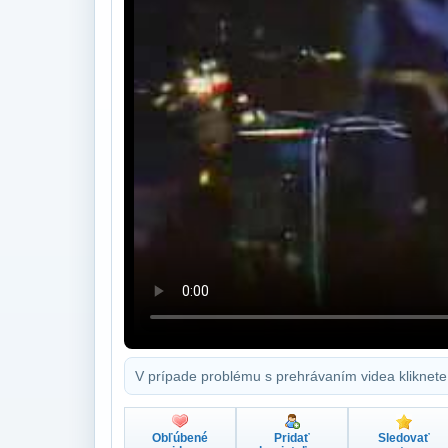
V prípade problému s prehrávaním videa kliknete
Obľúbené
Pridať
Sledovať