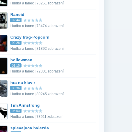
Hudba a tanec | 73251 zobrazení
Rancid
02:44
Hudba a tanec | 73474 zobrazení
Crazy frog-Popcorn
00:28
Hudba a tanec | 81892 zobrazení
hollowman
01:15
Hudba a tanec | 72301 zobrazení
hra na klavir
00:36
Hudba a tanec | 80245 zobrazení
Tim Armstrong
03:53
Hudba a tanec | 78911 zobrazení
spievajuca hviezda...