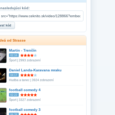
 nasledujúci kód:
ideá od Strasse
Martin - Trenčín
02:16
Šport | 2993 zobrazení
Daniel Landa-Karavana mraku
04:17
Hudba a tanec | 3924 zobrazení
football comedy 4
02:22
Šport | 3327 zobrazení
football comedy 3
06:28