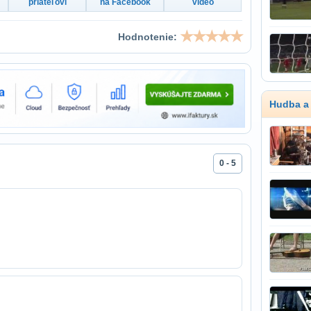
priateľovi
na Facebook
video
Hodnotenie:
Hudba a
0 - 5