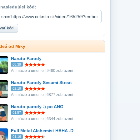
 nasledujúci kód:
ideá od Miky
Naruto Parody
08:39
Animácie a umenie | 9480 zobrazení
Naruto Parody Sesami Streat
02:19
Animácie a umenie | 6877 zobrazení
Naruto parody :) po ANG
01:57
Animácie a umenie | 6344 zobrazení
Full Metal Alchemist HAHA :D
01:16