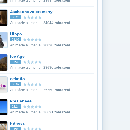
Animácie a umenie | 28944 zobrazení
Jacksonove premeny
00:26
Animácie a umenie | 34044 zobrazení
Hippo
01:02
Animácie a umenie | 30090 zobrazení
Ice Age
04:36
Animácie a umenie | 28630 zobrazení
ceknito
00:02
Animácie a umenie | 25760 zobrazení
kresleneee...
02:24
Animácie a umenie | 26691 zobrazení
Fitness
01:08