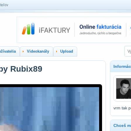
teľov
žívatelia
Videokanály
Upload
Informác
by Rubix89
vrm tak p
Chceš ma