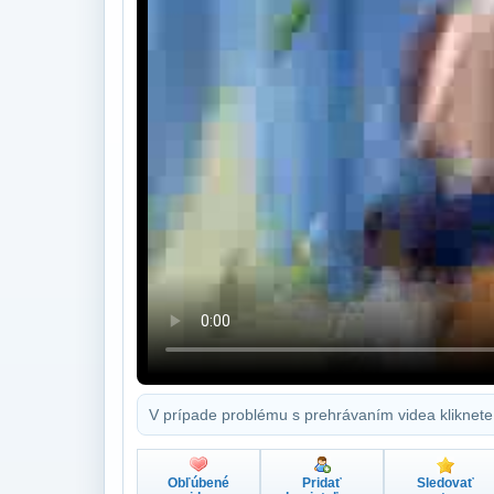
V prípade problému s prehrávaním videa kliknete
Obľúbené
Pridať
Sledovať