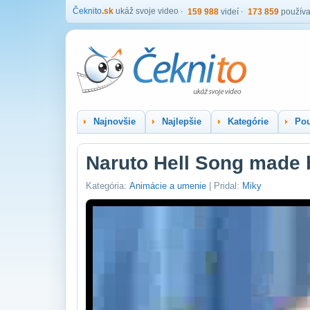
Čeknito
.sk
ukáž svoje video
159 988
videí
173 859
používa
Najnovšie
Najlepšie
Kategórie
Pou
Naruto Hell Song made 
Kategória:
Animácie a umenie
| Pridal:
Miky