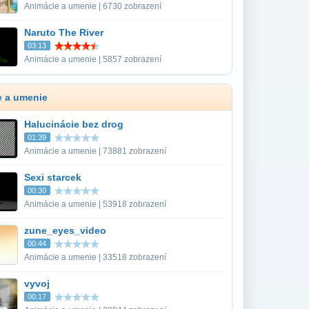
Animácie a umenie | 6730 zobrazení
Naruto The River
03:13
Animácie a umenie | 5857 zobrazení
e a umenie
Halucinácie bez drog
01:39
Animácie a umenie | 73881 zobrazení
Sexi starcek
00:30
Animácie a umenie | 53918 zobrazení
zune_eyes_video
00:44
Animácie a umenie | 33518 zobrazení
vyvoj
00:17