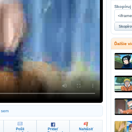
Skopíruj
Ďalšie v
sem
Pošli
Pridať
Nahlásiť