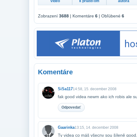
video
k priateľom
autora
Zobrazení
3688
| Komentáre
6
| Obľúbené
6
Komentáre
SiSa117
14:58, 15. december 2008
fak good videa newm ako ich robis ale s
Odpovedať
Gaarinka
13:15, 14. december 2008
Ty videa co máš všecny sou šíleně good