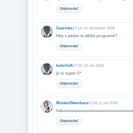
Odpovedať
Gaarinka
13:14, 14. december 2008
Hey v jakám to děláš programě?
Odpovedať
kuboSvK
07:09, 13. jún 2008
je to super 5*
Odpovedať
Minato1Namikaze
20:00, 6. jún 2008
haluuuuuuuuuuuuuuuuuuuuuuuuuuuuu
Odpovedať