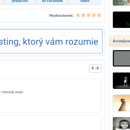
priateľovi
na Facebook
video
Hodnotenie:
Animáci
0 - 6
u naozaj supr
.