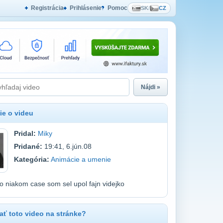
Registrácia
Prihlásenie
Pomoc
SK
/
CZ
Nájdi »
ie o videu
Pridal:
Miky
Pridané:
19:41, 6.jún.08
Kategória:
Animácie a umenie
o niakom case som sel upol fajn videjko
ť toto video na stránke?