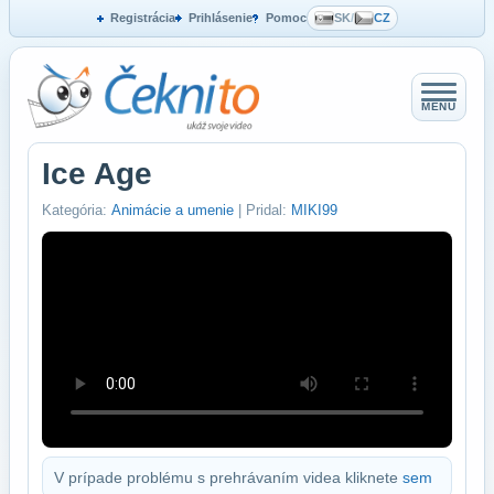
Registrácia
Prihlásenie
Pomoc
SK
/
CZ
MENU
Ice Age
Kategória:
Animácie a umenie
| Pridal:
MIKI99
V prípade problému s prehrávaním videa kliknete
sem