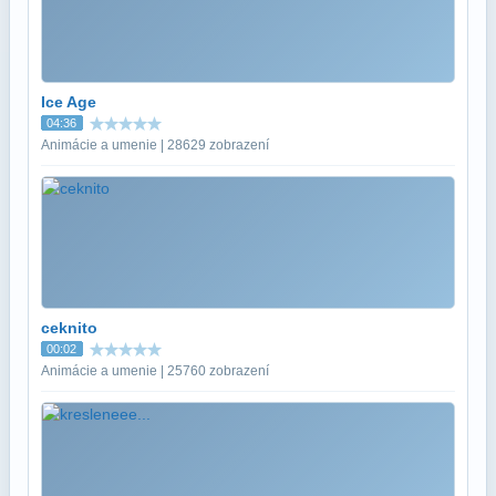
Ice Age
04:36
Animácie a umenie | 28629 zobrazení
ceknito
00:02
Animácie a umenie | 25760 zobrazení