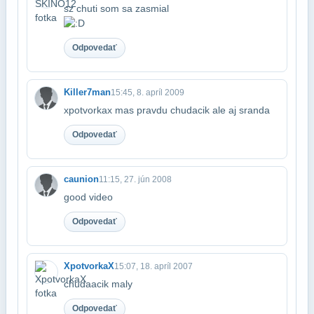
sz chuti som sa zasmial
Odpovedať
Killer7man
15:45, 8. apríl 2009
xpotvorkax mas pravdu chudacik ale aj sranda
Odpovedať
caunion
11:15, 27. jún 2008
good video
Odpovedať
XpotvorkaX
15:07, 18. apríl 2007
chudaacik maly
Odpovedať