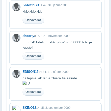
SKMatoBB
14:49, 31. január 2010
kkkkkkkkkkk
Odpovedať
shoorty
01:07, 21. november 2009
http://s8.bitefight.sk/c.php?uid=50808 toto je
lepsie!
Odpovedať
EDISON15
14:34, 4. október 2009
najlepsie jak leti a zbiera tie zalude
Odpovedať
SKINO12
14:15, 3. september 2009