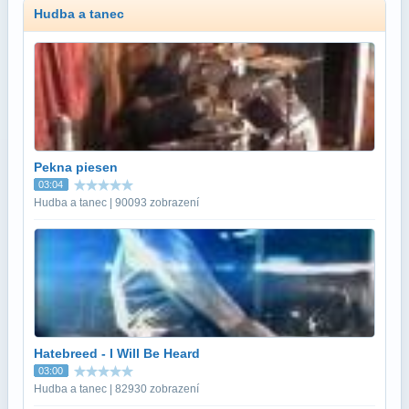
Hudba a tanec
Pekna piesen
03:04
Hudba a tanec | 90093 zobrazení
Hatebreed - I Will Be Heard
03:00
Hudba a tanec | 82930 zobrazení