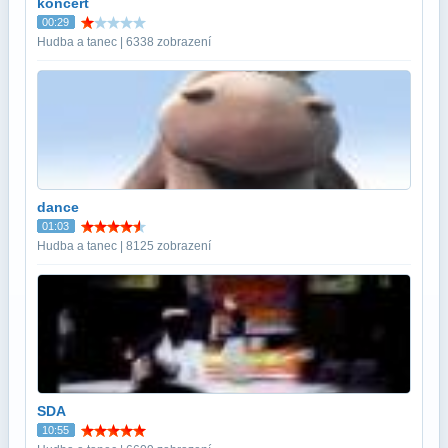
koncert
00:29
Hudba a tanec | 6338 zobrazení
dance
01:03
Hudba a tanec | 8125 zobrazení
SDA
10:55