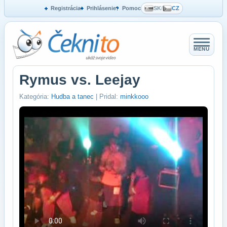
Registrácia
Prihlásenie
Pomoc
SK
/
CZ
MENU
Rymus vs. Leejay
Kategória:
Hudba a tanec
| Pridal:
minkkooo