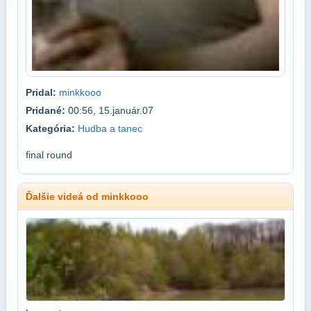
Pridal:
minkkooo
Pridané:
00:56, 15.január.07
Kategória:
Hudba a tanec
final round
Ďalšie videá od minkkooo