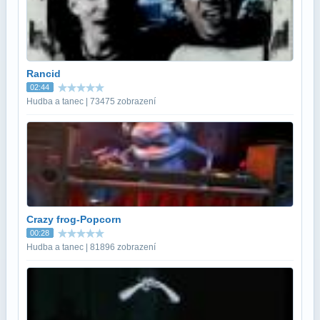
Rancid
02:44
Hudba a tanec | 73475 zobrazení
Crazy frog-Popcorn
00:28
Hudba a tanec | 81896 zobrazení