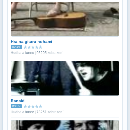
Hra na gitaru nohami
02:49
Hudba a tanec | 95205 zobrazení
Rancid
03:35
Hudba a tanec | 73251 zobrazení