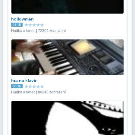
hollowman
01:15
Hudba a tanec | 72304 zobrazení
hra na klavir
00:36
Hudba a tanec | 80246 zobrazení