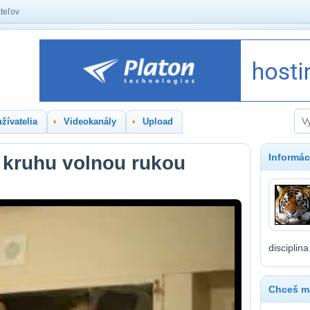
teľov
žívatelia
Videokanály
Upload
Informác
i kruhu volnou rukou
disciplin
Chceš ma