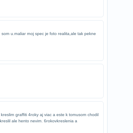
. som u.maliar moj spec je foto realita,​ale tak pekne
reslim graffiti 4roky aj viac a este k tomu​som chodil
reslil ale hento nevim. 6rokov​kreslenia a