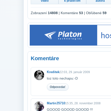
video
k priateľom
autora
Zobrazení
14808
| Komentáre
53
| Obľúbené
59
Komentáre
Kreditek
22:03, 29. január 2009
toz toto nechapu:-D
Odpovedať
Martin35710
15:35, 28. november 2008
GOOOD GOOOD GOOOD !!!