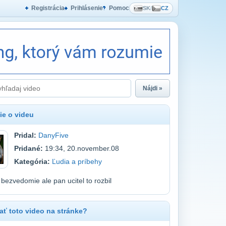
Registrácia
Prihlásenie
Pomoc
SK
/
CZ
Nájdi »
ie o videu
Pridal:
DanyFive
Pridané:
19:34, 20.november.08
Kategória:
Ľudia a príbehy
a bezvedomie ale pan ucitel to rozbil
ť toto video na stránke?