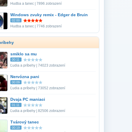
Hudba a tanec | 7896 zobrazení
Windows zvuky remix - Edger de Bruin
02:00
Hudba a tanec | 7746 zobrazení
príbehy
smiklo sa mu
00:11
Ľudia a príbehy | 74023 zobrazení
Nervózna pani
00:09
Ľudia a príbehy | 73052 zobrazení
Dvaja PC maniaci
01:11
Ľudia a príbehy | 82506 zobrazení
Tvárový tanec
00:19