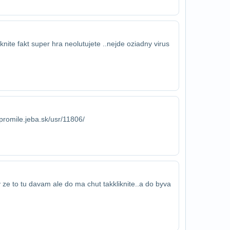
nite fakt super hra neolutujete ..nejde o​ziadny virus
romile.jeba.sk/usr/11806/
 ze to tu davam ale do ma chut tak​kliknite..a do byva