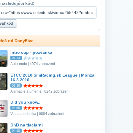
 nasledujúci kód:
ideá od DanyFive
Intro cup - pozvánka
01:13
Auto-moto | 4974 zobrazení
ETCC 2010 SimRacing.sk League | Monza
16.3.2010
09:36
Animácie a umenie | 6242 zobrazení
Did you know...
04:55
Veda a technika | 6804 zobrazení
DnB na tlaciarni
04:10