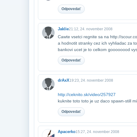
Odpovedať
Jaklie
21:12, 24. november 2008
Cawte vsetci regnite sa na http://scour.co
a hodnotit stranky cez ich vyhliadac za t
bankovi ucet je to celkom goooooood vys
Odpovedať
drAxX
19:23, 24. november 2008
http://ceknito.sk/video/257927
kuknite toto toto je uz daco spawn-still m
Odpovedať
Apacerko
15:27, 24. november 2008