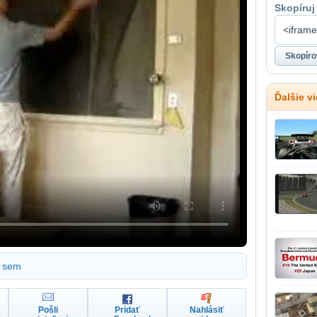
Skopíruj
Ďalšie v
sem
Pošli
Pridať
Nahlásiť