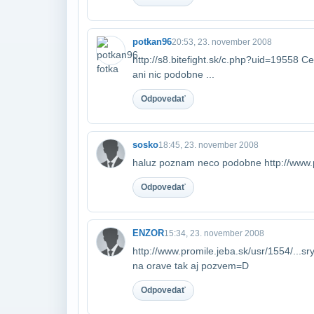
potkan96
20:53, 23. november 2008
http://s8.bitefight.sk/c.php?uid=19558 Cek
ani nic podobne ...
Odpovedať
sosko
18:45, 23. november 2008
haluz poznam neco podobne http://www.p
Odpovedať
ENZOR
15:34, 23. november 2008
http://www.promile.jeba.sk/usr/1554/...sry
na orave tak aj pozvem=D
Odpovedať