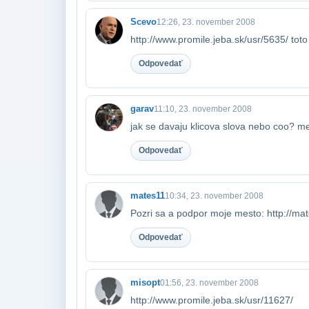
Scevo
12:26, 23. november 2008
http://www.promile.jeba.sk/usr/5635/ toto
Odpovedať
garav
11:10, 23. november 2008
jak se davaju klicova slova nebo coo? me
Odpovedať
mates11
10:34, 23. november 2008
Pozri sa a podpor moje mesto: http://ma
Odpovedať
misopt
01:56, 23. november 2008
http://www.promile.jeba.sk/usr/11627/