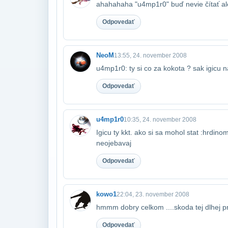
ahahahaha "u4mp1r0" buď nevie čítať al
Odpovedať
NeoM
13:55, 24. november 2008
u4mp1r0: ty si co za kokota ? sak igicu na
Odpovedať
u4mp1r0
10:35, 24. november 2008
Igicu ty kkt. ako si sa mohol stat :hrdino
neojebavaj
Odpovedať
kowo1
22:04, 23. november 2008
hmmm dobry celkom ....skoda tej dlhej pri
Odpovedať