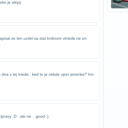
ebo je slepý
pisal ze ten ucitel sa stal hrdinom v​triede ne on
m dna v tej triede.: ked to je nekde v​pici amerike? hm
pravy :D ..ale ne ...good :)