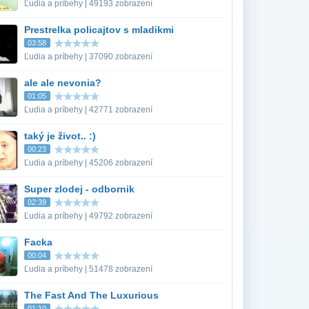
Ľudia a príbehy | 49193 zobrazení
Prestrelka policajtov s mladikmi
03:58
Ľudia a príbehy | 37090 zobrazení
ale ale nevonia?
01:05
Ľudia a príbehy | 42771 zobrazení
taký je život.. :)
00:23
Ľudia a príbehy | 45206 zobrazení
Super zlodej - odbornik
02:39
Ľudia a príbehy | 49792 zobrazení
Facka
00:04
Ľudia a príbehy | 51478 zobrazení
The Fast And The Luxurious
01:10