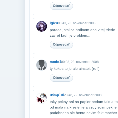
Odpovedať
Igicu
00:43, 23. november 2008
parada, stal sa hrdinom dna v tej triede..
zavret kruh je problem...
Odpovedať
modo1
00:08, 23. november 2008
ty kokos to je ale ainsteit (rofl)
Odpovedať
u4mp1r0
23:48, 22. november 2008
taky pekny ani na papier nedam fakt a to k
od mala na kreslenie a vzdy soim pekne k
podobneho ale hento nevim fakt macher