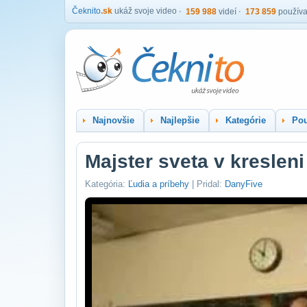
Čeknito
.sk
ukáž svoje video
159 988
videí
173 859
používa
Najnovšie
Najlepšie
Kategórie
Pou
Majster sveta v kreslen
Kategória:
Ľudia a príbehy
| Pridal:
DanyFive