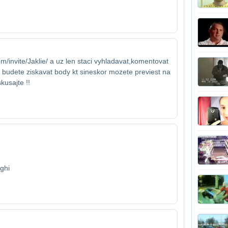
m/invite/Jaklie/ a uz len staci vyhladavat,​komentovat
o budete ziskavat body kt si​neskor mozete previest na
kusajte !!
ighi