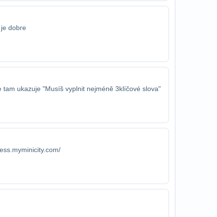
 je dobre
 tam ukazuje "Musíš vyplnit nejméně 3​klíčové slova"
tess.myminicity.com/