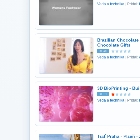
Veda a technika
| Pridal:
Brazilian Chocolate
Chocolate Gifts
01:40
Veda a technika
| Pridal:
3D BioPrinting - Bui
01:32
Veda a technika
| Pridal:
Trať Praha - Plzeň 