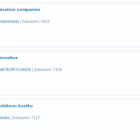
misation companies
AdamHardy
| Zobrazení: 5825
konvekce
METEORYCHNOV
| Zobrazení: 7436
 rubikovu kostku
Molka
| Zobrazení: 7127