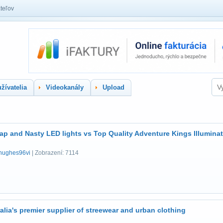
teľov
žívatelia
Videokanály
Upload
p and Nasty LED lights vs Top Quality Adventure Kings Illumina
hughes96vi
| Zobrazení: 7114
alia's premier supplier of streewear and urban clothing