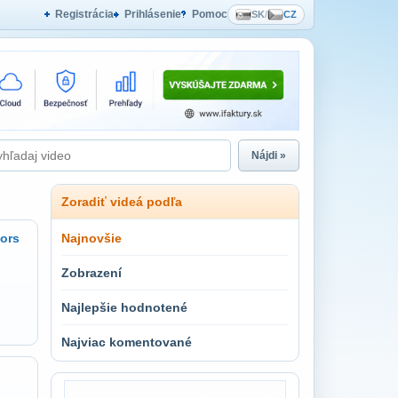
Registrácia
Prihlásenie
Pomoc
SK
/
CZ
Nájdi »
Zoradiť videá podľa
tors
Najnovšie
Zobrazení
Najlepšie hodnotené
Najviac komentované