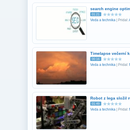
search engine opti
01:21
Veda a technika
| Pridal:
Timelapse večerní 
00:16
Veda a technika
| Pridal:
Robot z lega složil
01:49
Veda a technika
| Pridal: