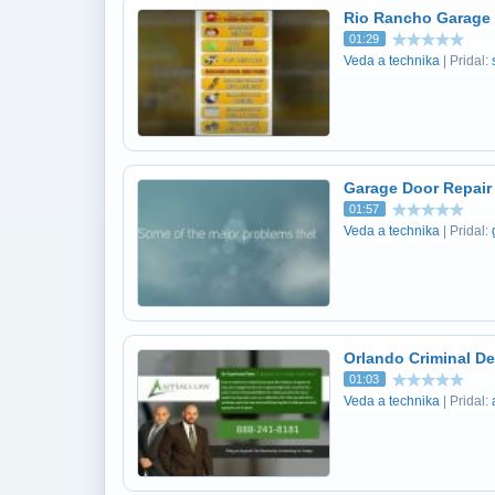
Rio Rancho Garage
01:29
Veda a technika
| Pridal:
Garage Door Repair
01:57
Veda a technika
| Pridal:
Orlando Criminal De
01:03
Veda a technika
| Pridal: