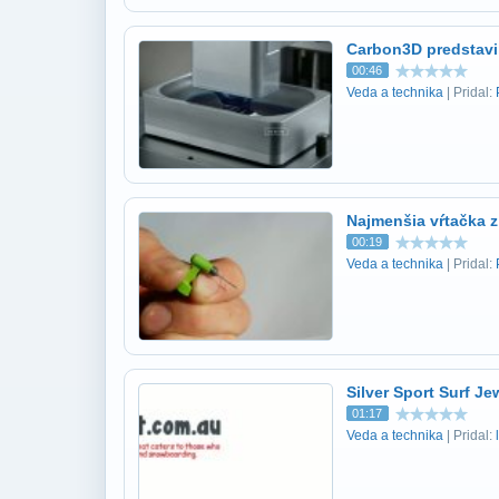
Carbon3D predstavi
00:46
Veda a technika
| Pridal:
Najmenšia vŕtačka z
00:19
Veda a technika
| Pridal:
Silver Sport Surf Je
01:17
Veda a technika
| Pridal: