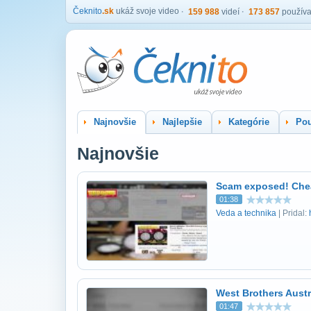
Čeknito
.sk
ukáž svoje video
159 988
videí
173 857
používa
Najnovšie
Najlepšie
Kategórie
Pou
Najnovšie
Scam exposed! Chea
01:38
Veda a technika
| Pridal:
West Brothers Austr
01:47