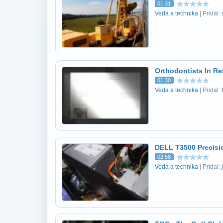
01:31
Veda a technika
| Pridal:
Orthodontists In R
01:30
Veda a technika
| Pridal:
DELL T3500 Precisi
02:58
Veda a technika
| Pridal: