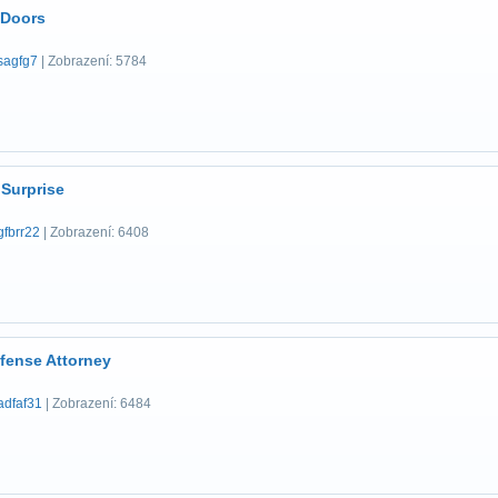
 Doors
sagfg7
| Zobrazení: 5784
 Surprise
gfbrr22
| Zobrazení: 6408
fense Attorney
adfaf31
| Zobrazení: 6484