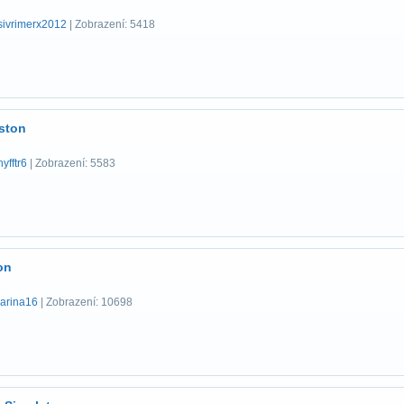
sivrimerx2012
| Zobrazení: 5418
eston
hyfftr6
| Zobrazení: 5583
on
jarina16
| Zobrazení: 10698