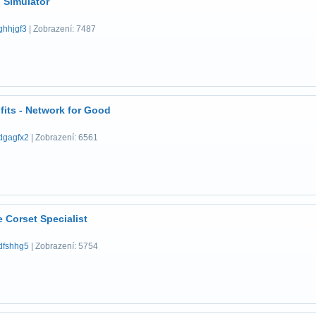
 Simulator
ghhjgf3
| Zobrazení: 7487
fits - Network for Good
dgagfx2
| Zobrazení: 6561
e Corset Specialist
dfshhg5
| Zobrazení: 5754