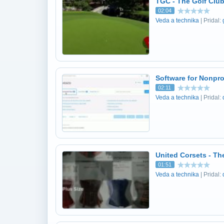
TGC - The Golf Club
02:04
Veda a technika
| Pridal:
Software for Nonpro
02:11
Veda a technika
| Pridal:
United Corsets - Th
01:51
Veda a technika
| Pridal: