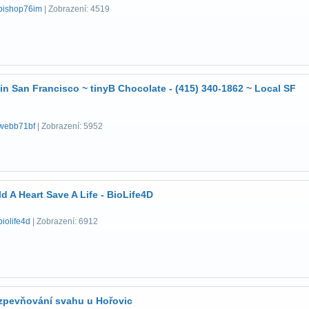
bishop76im
| Zobrazení: 4519
 in San Francisco ~ tinyB Chocolate - (415) 340-1862 ~ Local SF
webb71bf
| Zobrazení: 5952
ld A Heart Save A Life - BioLife4D
biolife4d
| Zobrazení: 6912
- zpevňování svahu u Hořovic