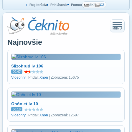
Registrácia
Prihlásenie
Pomoc
SK
/
CZ
MENU
Najnovšie
Slizohrud lv 106
00:47
Videohry
| Pridal:
Xnon
| Zobrazení: 15675
Ohňolet lv 10
00:18
Videohry
| Pridal:
Xnon
| Zobrazení: 12697