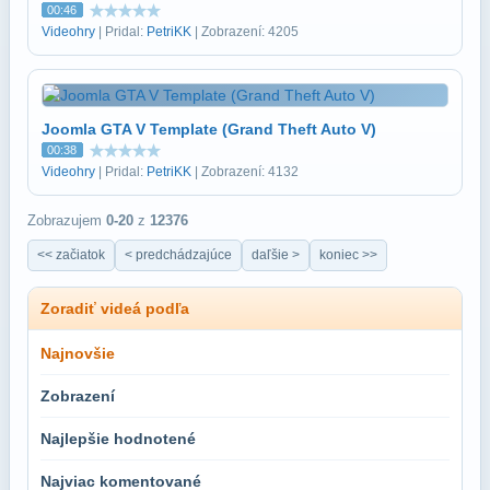
00:46
Videohry
| Pridal:
PetriKK
| Zobrazení: 4205
Joomla GTA V Template (Grand Theft Auto V)
00:38
Videohry
| Pridal:
PetriKK
| Zobrazení: 4132
Zobrazujem
0-20
z
12376
<< začiatok
< predchádzajúce
daľšie >
koniec >>
Zoradiť videá podľa
Najnovšie
Zobrazení
Najlepšie hodnotené
Najviac komentované