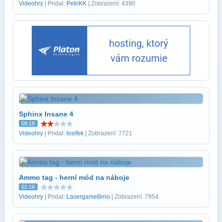
Videohry
| Pridal:
PetriKK
| Zobrazení: 4390
Sphinx Insane 4
08:18
Videohry
| Pridal:
Iosifek
| Zobrazení: 7721
Ammo tag - herní mód na náboje
01:16
Videohry
| Pridal:
LasergameBrno
| Zobrazení: 7954