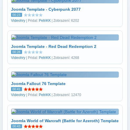
Joomla Template - Cyberpunk 2077
00:23
Videohry
| Pridal:
PetriKK
| Zobrazení: 6202
Joomla Template - Red Dead Redemption 2
00:28
Videohry
| Pridal:
PetriKK
| Zobrazení: 4268
Joomla Fallout 76 Template
00:41
Videohry
| Pridal:
PetriKK
| Zobrazení: 12470
Joomla World of Warcraft (Battle for Azeroth) Template
00:43