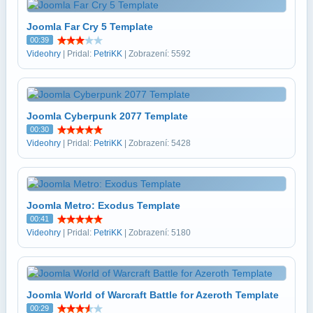
Joomla Far Cry 5 Template
00:39
Videohry
| Pridal:
PetriKK
| Zobrazení: 5592
Joomla Cyberpunk 2077 Template
00:30
Videohry
| Pridal:
PetriKK
| Zobrazení: 5428
Joomla Metro: Exodus Template
00:41
Videohry
| Pridal:
PetriKK
| Zobrazení: 5180
Joomla World of Warcraft Battle for Azeroth Template
00:29