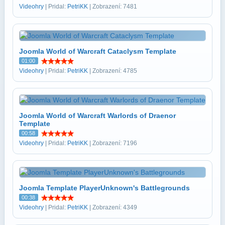
Videohry
| Pridal:
PetriKK
| Zobrazení: 7481
Joomla World of Warcraft Cataclysm Template
01:00
Videohry
| Pridal:
PetriKK
| Zobrazení: 4785
Joomla World of Warcraft Warlords of Draenor
Template
00:58
Videohry
| Pridal:
PetriKK
| Zobrazení: 7196
Joomla Template PlayerUnknown's Battlegrounds
00:38
Videohry
| Pridal:
PetriKK
| Zobrazení: 4349