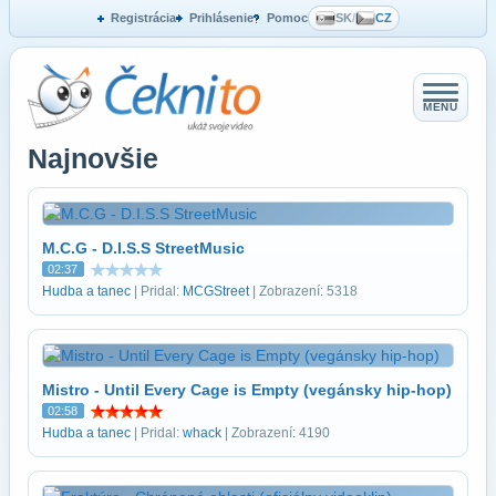
Registrácia
Prihlásenie
Pomoc
SK
/
CZ
MENU
Najnovšie
M.C.G - D.I.S.S StreetMusic
02:37
Hudba a tanec
| Pridal:
MCGStreet
| Zobrazení: 5318
Mistro - Until Every Cage is Empty (vegánsky hip-hop)
02:58
Hudba a tanec
| Pridal:
whack
| Zobrazení: 4190