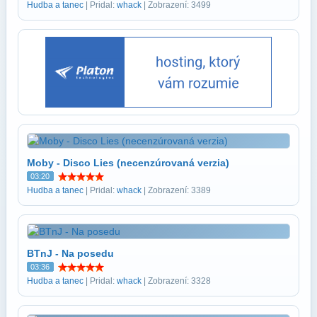
Hudba a tanec
| Pridal:
whack
| Zobrazení: 3499
Moby - Disco Lies (necenzúrovaná verzia)
03:20
Hudba a tanec
| Pridal:
whack
| Zobrazení: 3389
BTnJ - Na posedu
03:36
Hudba a tanec
| Pridal:
whack
| Zobrazení: 3328