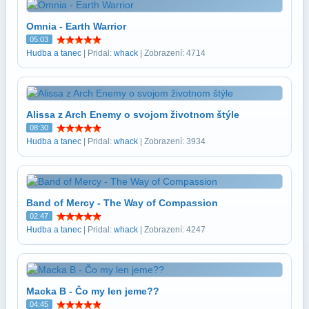
Omnia - Earth Warrior
05:03
Hudba a tanec
| Pridal:
whack
| Zobrazení: 4714
Alissa z Arch Enemy o svojom životnom štýle
08:30
Hudba a tanec
| Pridal:
whack
| Zobrazení: 3934
Band of Mercy - The Way of Compassion
02:47
Hudba a tanec
| Pridal:
whack
| Zobrazení: 4247
Macka B - Čo my len jeme??
04:45