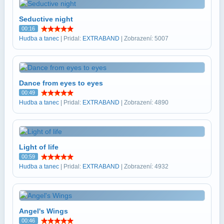
Seductive night
00:16
Hudba a tanec
| Pridal:
EXTRABAND
| Zobrazení: 5007
Dance from eyes to eyes
00:49
Hudba a tanec
| Pridal:
EXTRABAND
| Zobrazení: 4890
Light of life
00:59
Hudba a tanec
| Pridal:
EXTRABAND
| Zobrazení: 4932
Angel's Wings
00:46