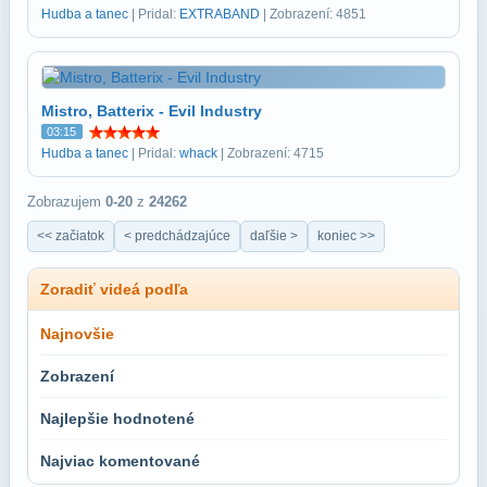
Hudba a tanec
| Pridal:
EXTRABAND
| Zobrazení: 4851
Mistro, Batterix - Evil Industry
03:15
Hudba a tanec
| Pridal:
whack
| Zobrazení: 4715
Zobrazujem
0-20
z
24262
<< začiatok
< predchádzajúce
daľšie >
koniec >>
Zoradiť videá podľa
Najnovšie
Zobrazení
Najlepšie hodnotené
Najviac komentované