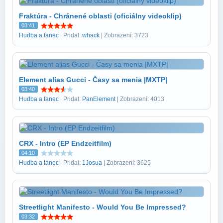
Fraktúra - Chránené oblasti (oficiálny videoklip)
03:41
Hudba a tanec
| Pridal:
whack
| Zobrazení: 3723
Element alias Gucci - Časy sa menia |MXTP|
03:40
Hudba a tanec
| Pridal:
PanElement
| Zobrazení: 4013
CRX - Intro (EP Endzeitfilm)
04:10
Hudba a tanec
| Pridal:
1Josua
| Zobrazení: 3625
Streetlight Manifesto - Would You Be Impressed?
03:32