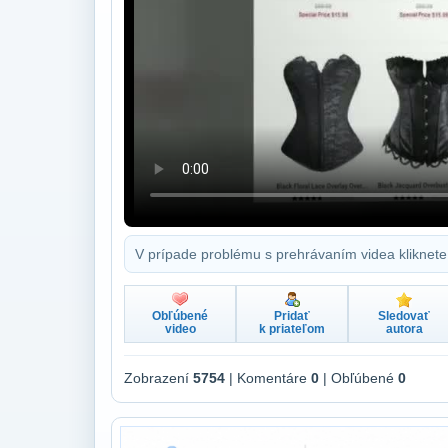
V prípade problému s prehrávaním videa kliknete
Obľúbené
Pridať
Sledovať
video
k priateľom
autora
Zobrazení
5754
| Komentáre
0
| Obľúbené
0