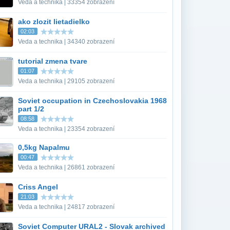
Veda a technika | 33354 zobrazení
ako zlozit lietadielko
02:03
Veda a technika | 34340 zobrazení
tutorial zmena tvare
01:07
Veda a technika | 29105 zobrazení
Soviet occupation in Czechoslovakia 1968
part 1/2
08:58
Veda a technika | 23354 zobrazení
0,5kg Napalmu
00:47
Veda a technika | 26861 zobrazení
Criss Angel
21:03
Veda a technika | 24817 zobrazení
Soviet Computer URAL2 - Slovak archived