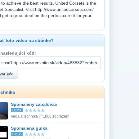
to achieve the best results, United Corsets is the
t Specialist. Visit http://www.unitedcorsets.com/
 get a great deal on the perfect corset for your
ť toto video na stránke?
 nasledujúci kód:
echnika
Spomaleny zapalovac
00:23
Veda a technika | 41608 zobrazení
Spomalena gulka
01:12