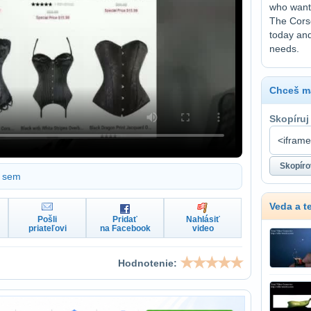
who want 
The Corse
today and
needs.
Chceš ma
Skopíruj
sem
Veda a t
Pošli
Pridať
Nahlásiť
priateľovi
na Facebook
video
Hodnotenie: