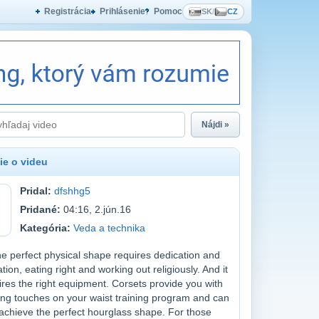
Registrácia
Prihlásenie
Pomoc
SK
/
CZ
Nájdi »
ie o videu
Pridal:
dfshhg5
Pridané:
04:16, 2.jún.16
Kategória:
Veda a technika
he perfect physical shape requires dedication and
ion, eating right and working out religiously. And it
ires the right equipment. Corsets provide you with
hing touches on your waist training program and can
achieve the perfect hourglass shape. For those