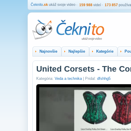
Čeknito
.sk
ukáž svoje video
159 988
videí
173 857
používa
Najnovšie
Najlepšie
Kategórie
Pou
United Corsets - The Cor
Kategória:
Veda a technika
| Pridal:
dfshhg5