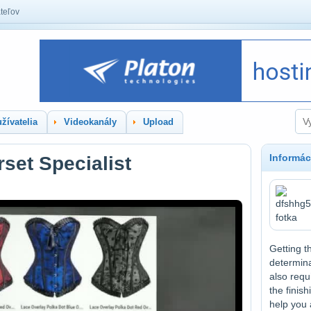
teľov
žívatelia
Videokanály
Upload
Informác
set Specialist
Getting t
determinat
also requ
the finis
help you 