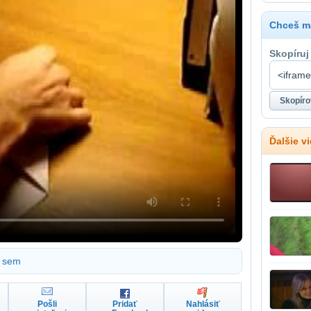
Chceš ma
Skopíruj
Ďalšie v
sem
Pošli
Pridať
Nahlásiť