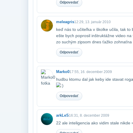
Odpovedať
meleagris
12:29, 13. január 2010
keď nás to učiteľka v školke učila, tak to
ešte bych poprosil inštruktážne video na
zo suchým zipsom dnes ťažko zohnať​na n
Odpovedať
Marko0
17:55, 16. december 2009
hudbu ktomu dal jak keby ide stavat roga
Odpovedať
arkLeS
16:31, 8. december 2009
22 ale inteligencia ako vidim stale nikde 