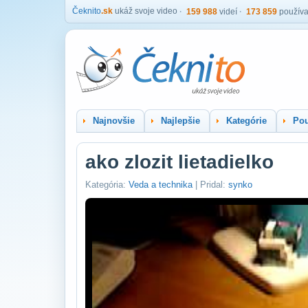
Čeknito
.sk
ukáž svoje video
159 988
videí
173 859
používa
Najnovšie
Najlepšie
Kategórie
Pou
ako zlozit lietadielko
Kategória:
Veda a technika
| Pridal:
synko