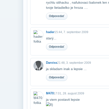
rychlu stihacku , nafukovaci balonek len n
tvoje lietadielko je hroza ....
Odpovedať
hader
15:44, 7. september 2009
starý...
Odpovedať
Darviss
21:48, 3. september 2009
ja skladam inak a lepsie ...
Odpovedať
M470
17:01, 28. august 2009
ja viem postavit lepsie