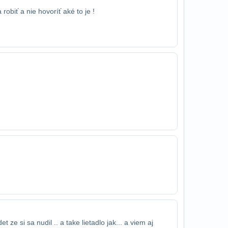
robiť a nie hovoríť aké to je !
 ze si sa nudil .. a take lietadlo jak​... a viem aj