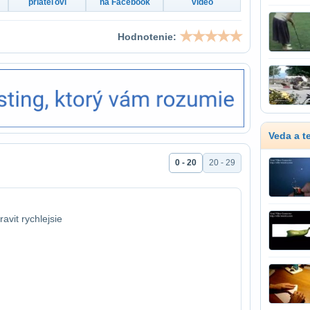
priateľovi
na Facebook
video
Hodnotenie:
Veda a t
0 - 20
20 - 29
avit rychlejsie