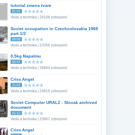
tutorial zmena tvare
01:07
Veda a technika | 29108 zobrazení
Soviet occupation in Czechoslovakia 1968
part 1/2
08:58
Veda a technika | 23356 zobrazení
0,5kg Napalmu
00:47
Veda a technika | 26864 zobrazení
Criss Angel
21:03
Veda a technika | 24819 zobrazení
Soviet Computer URAL2 - Slovak archived
document
01:12
Veda a technika | 23967 zobrazení
Criss Angel