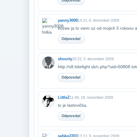
Odpovedať
yanny3008
14:21, 6. december 2009
bozee ja to viem uz od mojich 5 rokoou
Odpovedať
shoorty
20:22, 5. december 2009
http://s8.bitefight.sk/c.php?uid=50808 toto
Odpovedať
LittleZ
11:46, 18. november 2009
to je lastovička..
Odpovedať
sebko2203
13:13, 9. november 2009