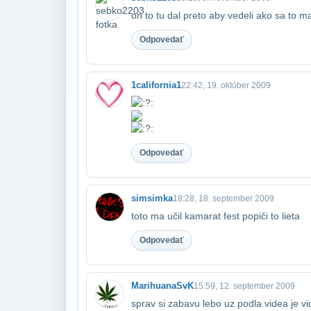
on to tu dal preto aby vedeli ako sa to ma 
Odpovedať
1california1
22:42, 19. október 2009
Odpovedať
simsimka
18:28, 18. september 2009
toto ma učil kamarat fest popiči to lieta
Odpovedať
MarihuanaSvK
15:59, 12. september 2009
sprav si zabavu lebo uz podla videa je videt