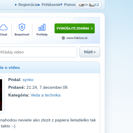
Registrácia
Prihlásenie
Pomoc
SK
/
CZ
Nájdi »
ie o videu
Pridal:
synko
Pridané:
21:24, 7.december.06
Kategória:
Veda a technika
 nahodou neviete ako zlozit z papiera lietadielko tak
 takto :-)