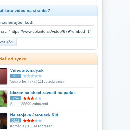
ť toto video na stránke?
 nasledujúci kód:
ideá od synko
Videotutorialy.sk
00:14
Veda a technika | 11155 zobrazení
blazon sa chcel zavesit na padak
00:47
Šport | 28890 zobrazení
Na stojaka Jarousek Ridl
04:11
Komédia | 31189 zobrazení