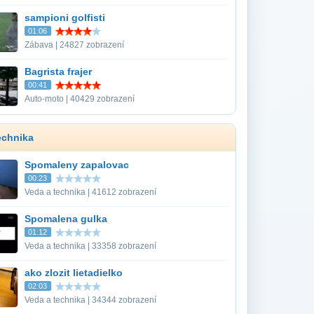
sampioni golfisti
01:06
Zábava | 24827 zobrazení
Bagrista frajer
00:41
Auto-moto | 40429 zobrazení
echnika
Spomaleny zapalovac
00:23
Veda a technika | 41612 zobrazení
Spomalena gulka
01:12
Veda a technika | 33358 zobrazení
ako zlozit lietadielko
02:03
Veda a technika | 34344 zobrazení