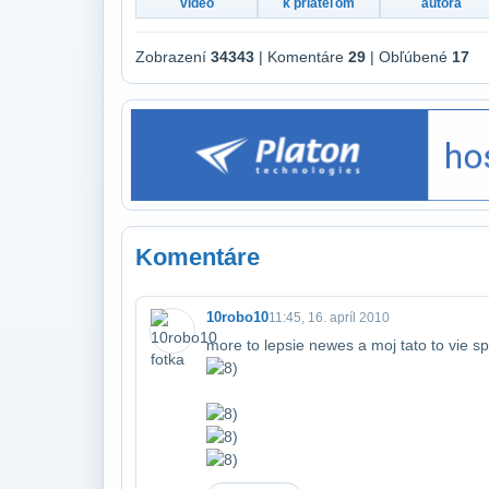
video
k priateľom
autora
Zobrazení
34343
| Komentáre
29
| Obľúbené
17
Komentáre
10robo10
11:45, 16. apríl 2010
more to lepsie newes a moj tato to vie spr