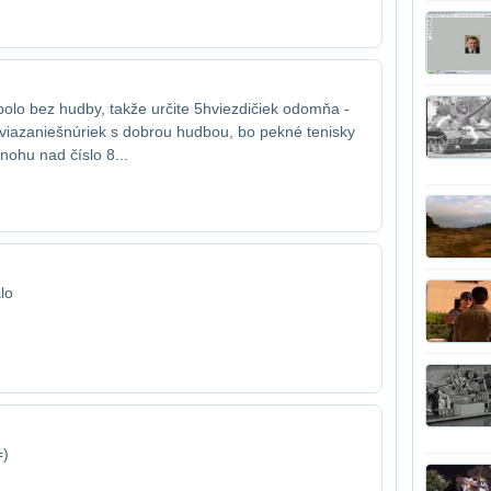
 bolo bez hudby, takže určite 5​hviezdičiek odomňa -
 viazanie​šnúriek s dobrou hudbou, bo pekné tenisky
ohu nad číslo 8...
lo
=)