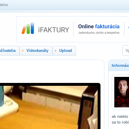
teľov
žívatelia
Videokanály
Upload
Informác
ak niekto
sa to robi