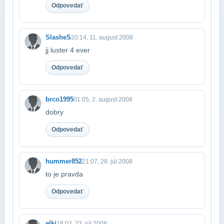
Odpovedať
SlasheS
20:14, 11. august 2008
jj luster 4 ever
Odpovedať
brco1995
01:05, 2. august 2008
dobry
Odpovedať
hummer852
21:07, 28. júl 2008
to je pravda
Odpovedať
elki
18:02, 23. júl 2008