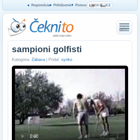
Registrácia
Prihlásenie
Pomoc
SK
/
CZ
MENU
sampioni golfisti
Kategória:
Zábava
| Pridal:
synko