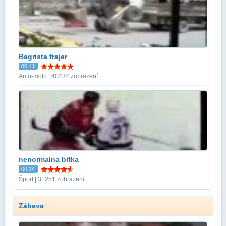
Bagrista frajer
00:41
Auto-moto | 40434 zobrazení
nenormalna bitka
00:24
Šport | 31251 zobrazení
Zábava