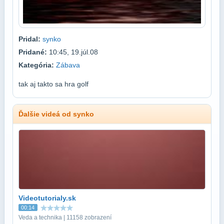
Pridal:
synko
Pridané:
10:45, 19.júl.08
Kategória:
Zábava
tak aj takto sa hra golf
Ďalšie videá od synko
Videotutorialy.sk
00:14
Veda a technika | 11158 zobrazení