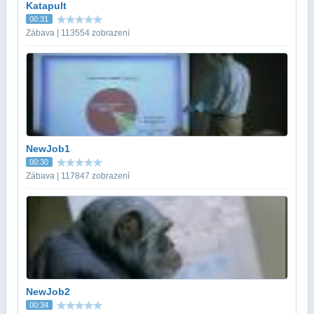
Katapult
00:31
Zábava | 113554 zobrazení
NewJob1
00:30
Zábava | 117847 zobrazení
NewJob2
00:34