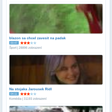
blazon sa chcel zavesit na padak
00:47
Šport | 28896 zobrazení
Na stojaka Jarousek Ridl
04:11
Komédia | 31193 zobrazení