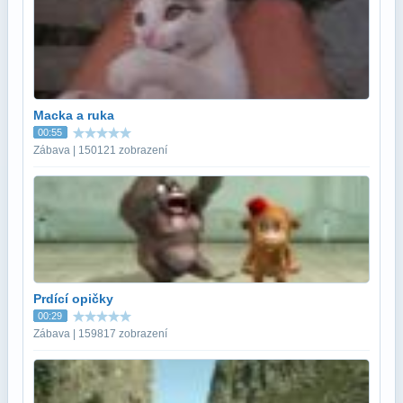
Macka a ruka
00:55
Zábava | 150121 zobrazení
Prdící opičky
00:29
Zábava | 159817 zobrazení