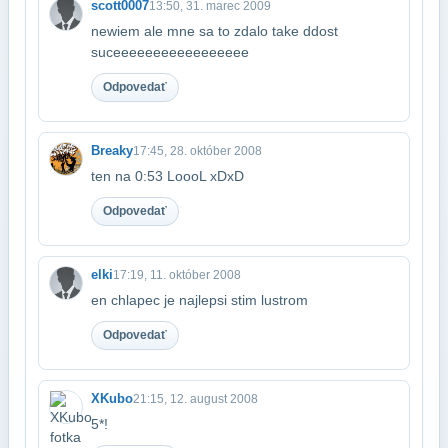
scott0007
13:50, 31. marec 2009
newiem ale mne sa to zdalo take ddost
suceeeeeeeeeeeeeeeee
Odpovedať
Breaky
17:45, 28. október 2008
ten na 0:53 LoooL xDxD
Odpovedať
elki
17:19, 11. október 2008
en chlapec je najlepsi stim lustrom
Odpovedať
XKubo
21:15, 12. august 2008
5*!