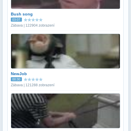
Bush song
03:07
Zábava | 122904 zobrazení
NewJob
00:30
Zábava | 121288 zobrazení