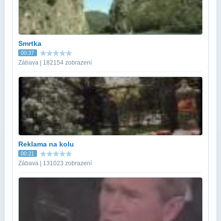
Smrtka
00:37
Zábava | 182154 zobrazení
Reklama na kolu
00:21
Zábava | 131023 zobrazení