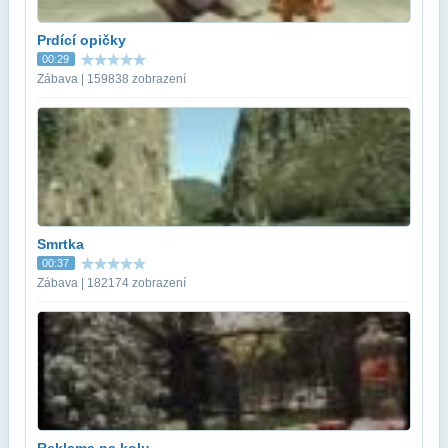
Prdící opičky
00:29
Zábava | 159838 zobrazení
Smrtka
00:37
Zábava | 182174 zobrazení
Reklama na kolu