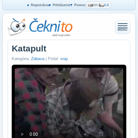
Registrácia
Prihlásenie
Pomoc
SK
/
CZ
MENU
Katapult
Kategória:
Zábava
| Pridal:
xray