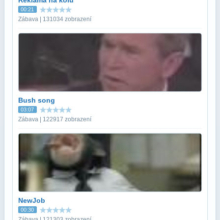
00:21
Zábava | 131034 zobrazení
Bush song
03:07
Zábava | 122917 zobrazení
NewJob
00:30
Zábava | 121303 zobrazení