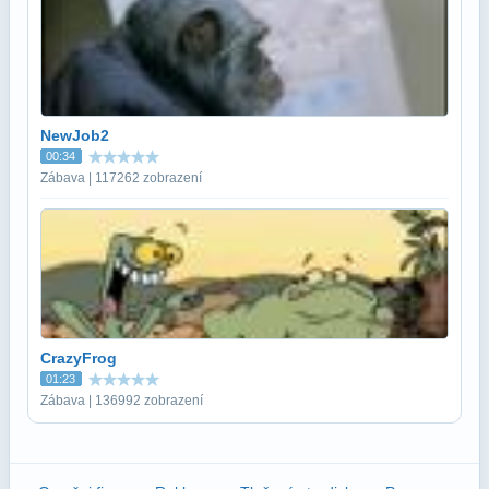
NewJob2
00:34
Zábava | 117262 zobrazení
CrazyFrog
01:23
Zábava | 136992 zobrazení