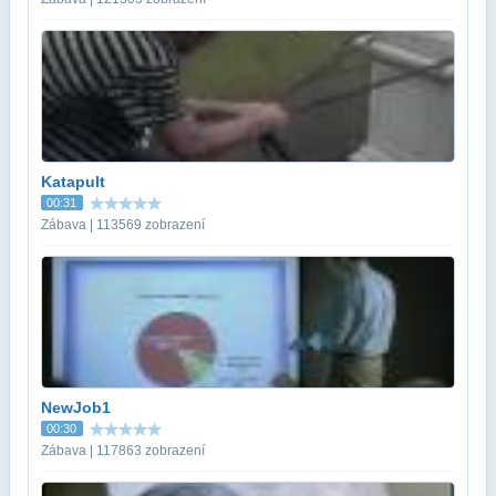
Katapult
00:31
Zábava | 113569 zobrazení
NewJob1
00:30
Zábava | 117863 zobrazení