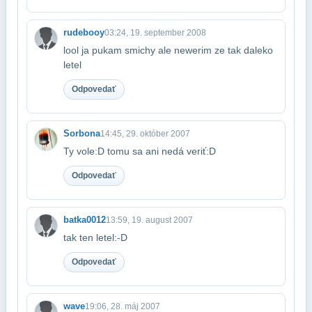
rudebooy
03:24, 19. september 2008
lool ja pukam smichy ale newerim ze tak daleko
letel
Odpovedať
Sorbona
14:45, 29. október 2007
Ty vole:D tomu sa ani nedá veriť:D
Odpovedať
batka0012
13:59, 19. august 2007
tak ten letel:-D
Odpovedať
wave
19:06, 28. máj 2007