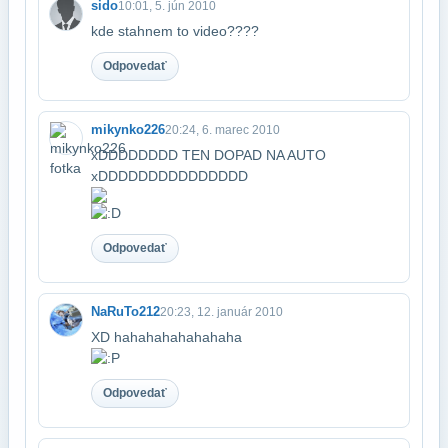
sido
10:01, 5. jún 2010
kde stahnem to video????
Odpovedať
mikynko226
20:24, 6. marec 2010
xDDDDDDDD TEN DOPAD NA AUTO
xDDDDDDDDDDDDDDD
Odpovedať
NaRuTo212
20:23, 12. január 2010
XD hahahahahahahaha
Odpovedať