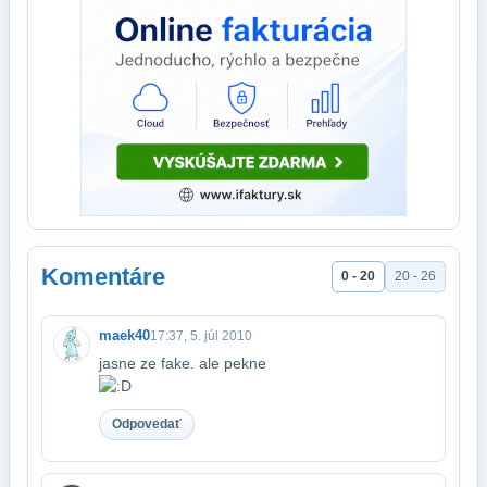
Komentáre
0 - 20
20 - 26
maek40
17:37, 5. júl 2010
jasne ze fake. ale pekne
Odpovedať