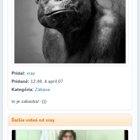
Pridal:
xray
Pridané:
12:48, 4.apríl.07
Kategória:
Zábava
to je zabavka!:-)))
Ďalšie videá od xray