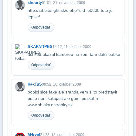
shoorty
01:01, 21. november 2009
http://s8.bitefight.sk/c.php?uid=50808 toto je
lepsie!
Odpovedať
SKAPATIPES
14:12, 11. október 2009
asi ked ukazal kamerou na zem tam dakli babku
Odpovedať
K4kTuS
09:52, 10. október 2009
popici sice fake ale sranda vem si to predstavit
ps to neni katapult ale gumi puska​hh ----
www.oblaky.estranky.sk
Odpovedať
M4rvel
21:28, 15. september 2009