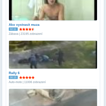
Ako vystrasit muza
02:11
Zábava | 23195 zobrazení
Rally 6
00:15
Auto-moto | 11006 zobrazení