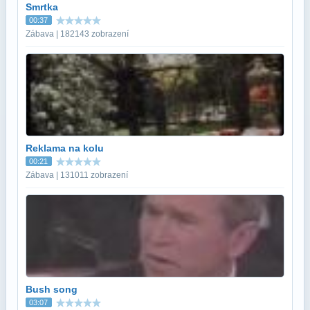
Smrtka
00:37
Zábava | 182143 zobrazení
Reklama na kolu
00:21
Zábava | 131011 zobrazení
Bush song
03:07