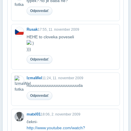
typek??to je baba ne?
Odpovedať
Rusak
17:55, 11. november 2009
HEHE to cloveka poveseli
)))
Odpovedať
IzmaWel
11:24, 11. november 2009
nuuuuuuuuuuuuuuuuuuuuuda
Odpovedať
matxl01
18:06, 2. november 2009
čekni-
http://www.youtube.com/watch?