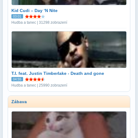
Kid Cudi – Day ‘N Nite
03:01
Hudba a tanec | 31298 zobrazení
T.I. feat. Justin Timberlake - Death and gone
04:55
Hudba a tanec | 25990 zobrazení
Zábava