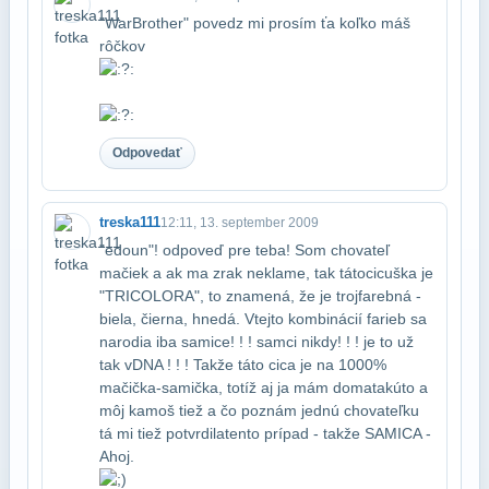
"WarBrother" povedz mi prosím ťa koľko máš
rôčkov
Odpovedať
treska111
12:11, 13. september 2009
"edoun"! odpoveď pre teba! Som chovateľ
mačiek a ak ma zrak neklame, tak táto​cicuška je
"TRICOLORA", to znamená, že je trojfarebná -
biela, čierna, hnedá. V​tejto kombinácií farieb sa
narodia iba samice! ! ! samci nikdy! ! ! je to už
tak v​DNA ! ! ! Takže táto cica je na 1000%
mačička-samička, totíž aj ja mám doma​takúto a
môj kamoš tiež a čo poznám jednú chovateľku
tá mi tiež potvrdila​tento prípad - takže SAMICA -
Ahoj.