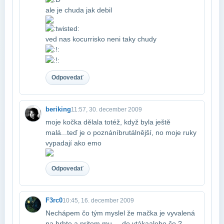
ale je chuda jak debil
ved nas kocur​risko neni taky chudy
Odpovedať
beriking
11:57, 30. december 2009
moje kočka dělala totéž, když byla ještě
malá...teď je o poznání​brutálnější, no moje ruky
vypadají ako emo
Odpovedať
F3rc0
10:45, 16. december 2009
Nechápem čo tým myslel že mačka je vyvalená
na hrbte a pritom mu ... do vtáka​alebo čo ?