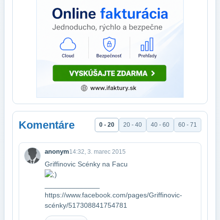
Komentáre
0 - 20
20 - 40
40 - 60
60 - 71
anonym
14:32, 3. marec 2015
Griffinovic Scénky na Facu
​______________
https://www.facebook.com/pages/Griffinovic-
scénky/517308841754781