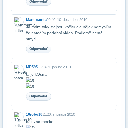
Odpovedať
Mammamia
09:40, 10. december 2010
Já mám taky stejnou kočku ale nějak nemyslím
že natočím podobní videa. Podle​mě nemá
smysl.
Odpovedať
MP595
15:04, 9. január 2010
ta je kQsna
Odpovedať
10robo10
11:20, 8. január 2010
haluzna macka