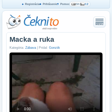
Registrácia
Prihlásenie
Pomoc
SK
/
CZ
MENU
Macka a ruka
Kategória:
Zábava
| Pridal:
Gonziik