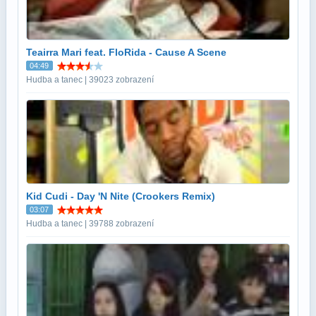
Teairra Mari feat. FloRida - Cause A Scene
04:49
Hudba a tanec | 39023 zobrazení
Kid Cudi - Day 'N Nite (Crookers Remix)
03:07
Hudba a tanec | 39788 zobrazení