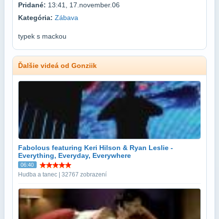
Pridané:
13:41, 17.november.06
Kategória:
Zábava
typek s mackou
Ďalšie videá od Gonziik
Fabolous featuring Keri Hilson & Ryan Leslie -
Everything, Everyday, Everywhere
06:40
Hudba a tanec | 32767 zobrazení