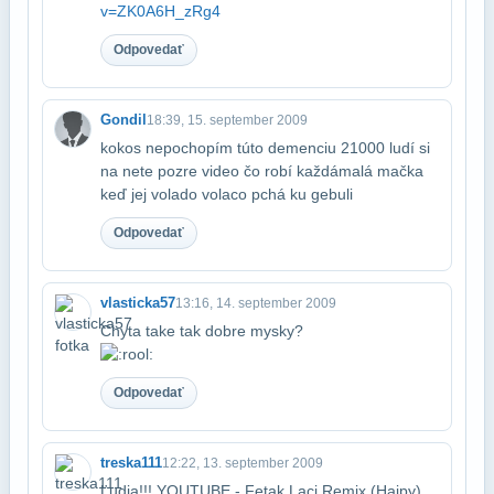
v=ZK0A6H_zRg4
Odpovedať
Gondil
18:39, 15. september 2009
kokos nepochopím túto demenciu 21000 ludí si
na nete pozre video čo robí každá​malá mačka
keď jej volado volaco pchá ku gebuli
Odpovedať
vlasticka57
13:16, 14. september 2009
Chyta take tak dobre mysky?
Odpovedať
treska111
12:22, 13. september 2009
Ľudia!!! YOUTUBE - Fetak Laci Remix (Hajpy)