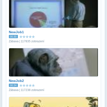
NewJob1
00:30
Zábava | 117835 zobrazení
NewJob2
00:34
Zábava | 117238 zobrazení