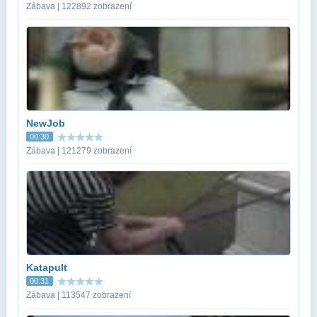
Zábava | 122892 zobrazení
NewJob
00:30
Zábava | 121279 zobrazení
Katapult
00:31
Zábava | 113547 zobrazení