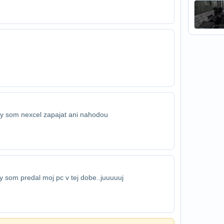
by som nexcel zapajat ani nahodou
y som predal moj pc v tej dobe..juuuuuj