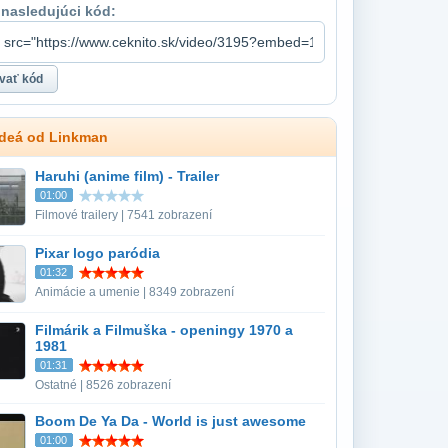
 nasledujúci kód:
ideá od Linkman
Haruhi (anime film) - Trailer
01:00
Filmové trailery | 7541 zobrazení
Pixar logo paródia
01:32
Animácie a umenie | 8349 zobrazení
Filmárik a Filmuška - openingy 1970 a
1981
01:31
Ostatné | 8526 zobrazení
Boom De Ya Da - World is just awesome
01:00