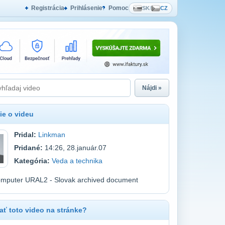
Registrácia
Prihlásenie
Pomoc
SK
/
CZ
Nájdi »
ie o videu
Pridal:
Linkman
Pridané:
14:26, 28.január.07
Kategória:
Veda a technika
omputer URAL2 - Slovak archived document
ť toto video na stránke?