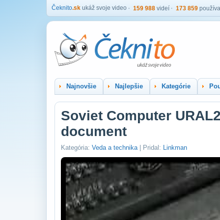
Čeknito
.sk
ukáž svoje video
159 988
videí
173 859
používa
Najnovšie
Najlepšie
Kategórie
Pou
Soviet Computer URAL2 
document
Kategória:
Veda a technika
| Pridal:
Linkman