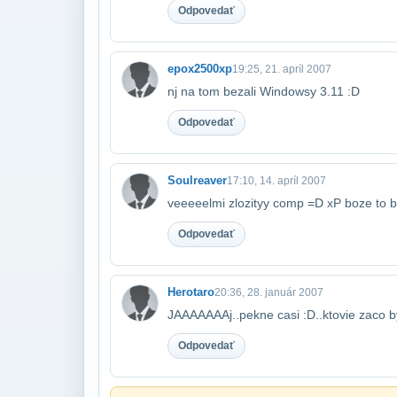
Odpovedať
epox2500xp
19:25, 21. apríl 2007
nj na tom bezali Windowsy 3.11 :D
Odpovedať
Soulreaver
17:10, 14. apríl 2007
veeeeelmi zlozityy comp =D xP boze to 
Odpovedať
Herotaro
20:36, 28. január 2007
JAAAAAAAj..pekne casi :D..ktovie zaco b
Odpovedať