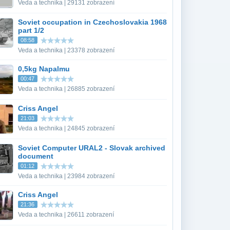
Veda a technika | 29131 zobrazení
Soviet occupation in Czechoslovakia 1968
part 1/2
08:58
Veda a technika | 23378 zobrazení
0,5kg Napalmu
00:47
Veda a technika | 26885 zobrazení
Criss Angel
21:03
Veda a technika | 24845 zobrazení
Soviet Computer URAL2 - Slovak archived
document
01:12
Veda a technika | 23984 zobrazení
Criss Angel
21:36
Veda a technika | 26611 zobrazení