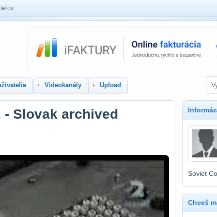
teľov
žívatelia
Videokanály
Upload
Informác
- Slovak archived
Soviet C
Chceš ma