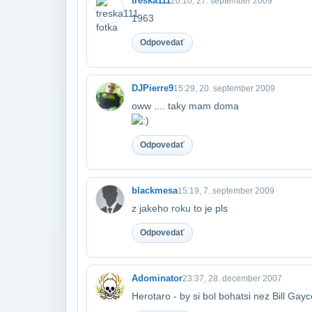
treska111
20:10, 27. september 2009
1963
Odpovedať
DJPierre9
15:29, 20. september 2009
oww .... taky mam doma
Odpovedať
blackmesa
15:19, 7. september 2009
z jakeho roku to je pls
Odpovedať
Adominator
23:37, 28. december 2007
Herotaro - by si bol bohatsi nez Bill Gayce