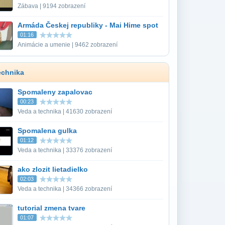
Zábava | 9194 zobrazení
Armáda Českej republiky - Mai Hime spot
01:16
Animácie a umenie | 9462 zobrazení
echnika
Spomaleny zapalovac
00:23
Veda a technika | 41630 zobrazení
Spomalena gulka
01:12
Veda a technika | 33376 zobrazení
ako zlozit lietadielko
02:03
Veda a technika | 34366 zobrazení
tutorial zmena tvare
01:07