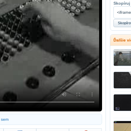
Skopíruj
Ďalšie v
sem