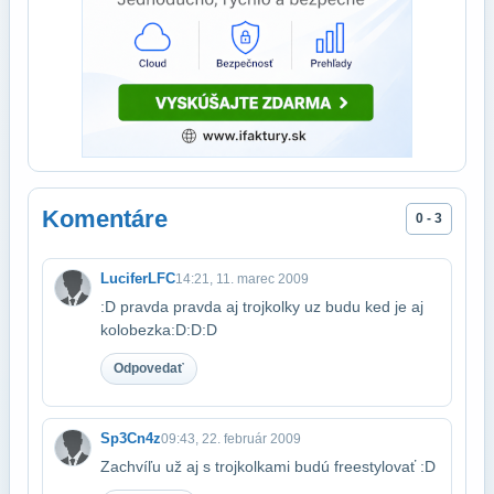
Komentáre
0 - 3
LuciferLFC
14:21, 11. marec 2009
:D pravda pravda aj trojkolky uz budu ked je aj
kolobezka:D:D:D
Odpovedať
Sp3Cn4z
09:43, 22. február 2009
Zachvíľu už aj s trojkolkami budú freestylovať :D