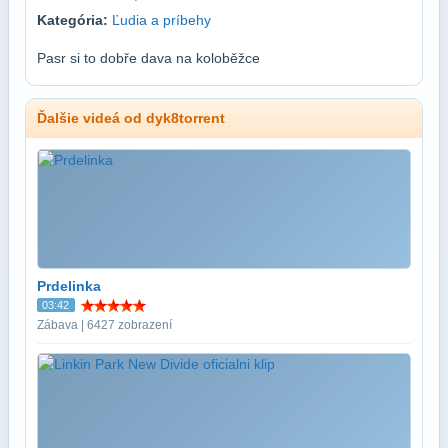
Kategória:
Ľudia a príbehy
Pasr si to dobře dava na koloběžce
Ďalšie videá od dyk8torrent
Prdelinka
03:42
Zábava | 6427 zobrazení