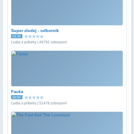
Super zlodej - odbornik
02:39
Ľudia a príbehy | 49792 zobrazení
Facka
00:04
Ľudia a príbehy | 51478 zobrazení