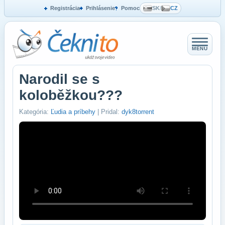
Registrácia
Prihlásenie
Pomoc
SK
/
CZ
MENU
Narodil se s
koloběžkou???
Kategória:
Ľudia a príbehy
| Pridal:
dyk8torrent