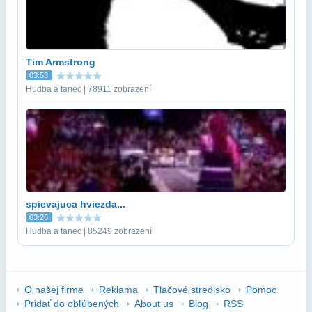
Tim Armstrong
03:53
Hudba a tanec | 78911 zobrazení
spievajuca hviezda...
03:26
Hudba a tanec | 85249 zobrazení
O našej firme
Reklama
Tlačové stredisko
Pomoc
Pridať do obľúbených
About us
Blog
RSS