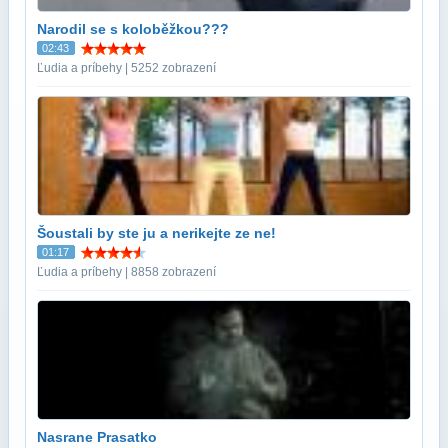
Narodil se s koloběžkou???
02:43
Ľudia a príbehy | 5252 zobrazení
Šoustali by ste ju a nerikejte ze ne!
01:17
Ľudia a príbehy | 8858 zobrazení
Nasrane Prasatko