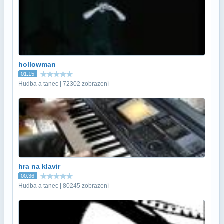
hollowman
01:15
Hudba a tanec | 72302 zobrazení
hra na klavir
00:36
Hudba a tanec | 80245 zobrazení