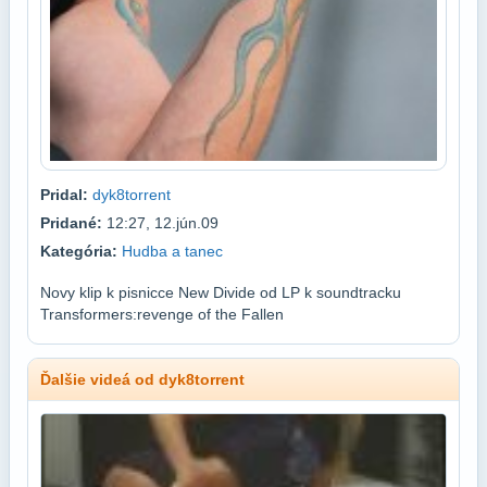
Pridal:
dyk8torrent
Pridané:
12:27, 12.jún.09
Kategória:
Hudba a tanec
Novy klip k pisnicce New Divide od LP k soundtracku
Transformers:revenge of the Fallen
Ďalšie videá od dyk8torrent