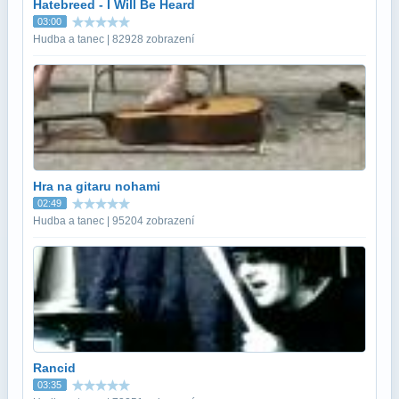
Hatebreed - I Will Be Heard
03:00
Hudba a tanec | 82928 zobrazení
Hra na gitaru nohami
02:49
Hudba a tanec | 95204 zobrazení
Rancid
03:35