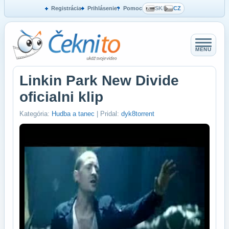
Registrácia
Prihlásenie
Pomoc
SK
/
CZ
MENU
Linkin Park New Divide
oficialni klip
Kategória:
Hudba a tanec
| Pridal:
dyk8torrent