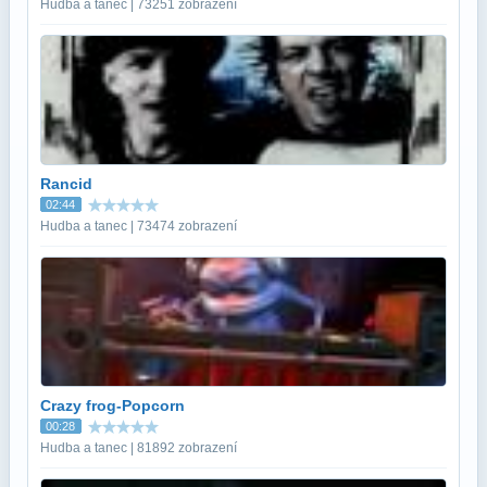
Hudba a tanec | 73251 zobrazení
Rancid
02:44
Hudba a tanec | 73474 zobrazení
Crazy frog-Popcorn
00:28
Hudba a tanec | 81892 zobrazení