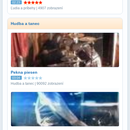
02:23
Ľudia a príbehy | 4907 zobrazení
Hudba a tanec
Pekna piesen
03:04
Hudba a tanec | 90092 zobrazení