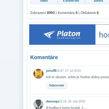
video
k priateľom
autora
Zobrazení
8993
| Komentáre
6
| Obľúbené
6
Komentáre
juris98
18:47, 27. júl 2010
toš to zkusim..tohle je hodne dobry porad
Odpovedať
denusqa
19:26, 29. máj 2009
A hudba k tomu brutal :)....