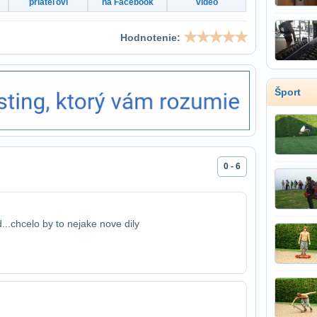
priateľovi
na Facebook
video
Hodnotenie:
Šport
0 - 6
...chcelo by to nejake nove dily