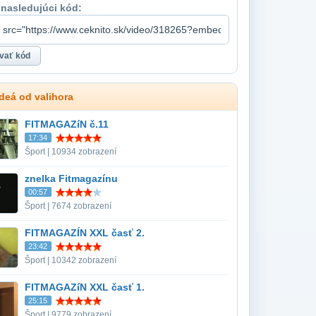
 nasledujúci kód:
ideá od valihora
FITMAGAZíN č.11
17:34
Šport | 10934 zobrazení
znelka Fitmagazínu
00:57
Šport | 7674 zobrazení
FITMAGAZÍN XXL časť 2.
23:42
Šport | 10342 zobrazení
FITMAGAZíN XXL časť 1.
25:15
Šport | 9779 zobrazení