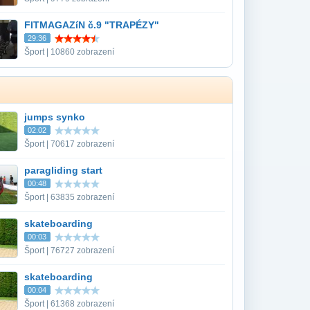
FITMAGAZíN č.9 "TRAPÉZY"
29:36
Šport | 10860 zobrazení
jumps synko
02:02
Šport | 70617 zobrazení
paragliding start
00:48
Šport | 63835 zobrazení
skateboarding
00:03
Šport | 76727 zobrazení
skateboarding
00:04
Šport | 61368 zobrazení