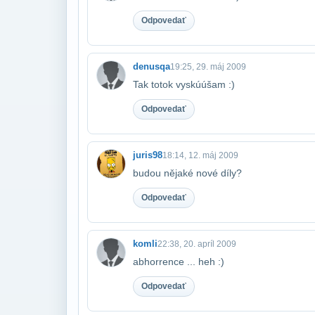
Odpovedať
denusqa
19:25, 29. máj 2009
Tak totok vyskúúšam :)
Odpovedať
juris98
18:14, 12. máj 2009
budou nějaké nové díly?
Odpovedať
komli
22:38, 20. apríl 2009
abhorrence ... heh :)
Odpovedať