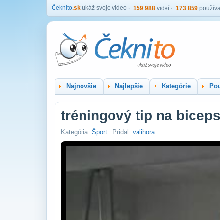
Čeknito
.sk
ukáž svoje video
159 988
videí
173 859
používa
Najnovšie
Najlepšie
Kategórie
Pou
tréningový tip na bicep
Kategória:
Šport
| Pridal:
valihora