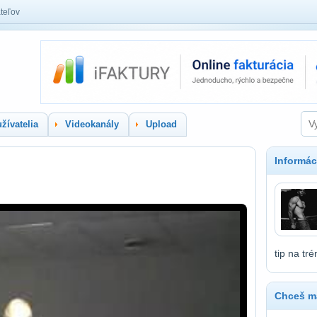
teľov
žívatelia
Videokanály
Upload
Informác
s
tip na tr
Chceš ma