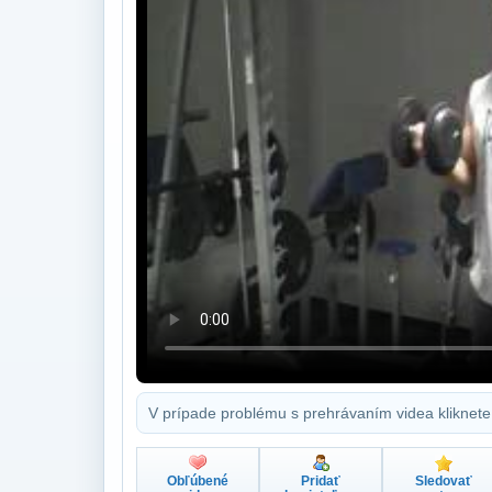
V prípade problému s prehrávaním videa kliknete
Obľúbené
Pridať
Sledovať