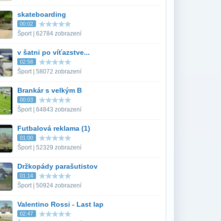
skateboarding
00:02
Šport | 62784 zobrazení
v šatni po víťazstve...
02:58
Šport | 58072 zobrazení
Brankár s velkým B
00:03
Šport | 64843 zobrazení
Futbalová reklama (1)
01:00
Šport | 52329 zobrazení
Držkopády parašutistov
01:14
Šport | 50924 zobrazení
Valentino Rossi - Last lap
02:47