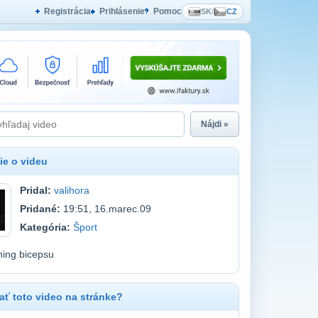
Registrácia
Prihlásenie
Pomoc
SK
/
CZ
Nájdi »
ie o videu
Pridal:
valihora
Pridané:
19:51, 16.marec.09
Kategória:
Šport
éning bicepsu
ť toto video na stránke?