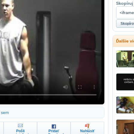
Skopíruj
Ďalšie v
sem
Pošli
Pridať
Nahlásiť