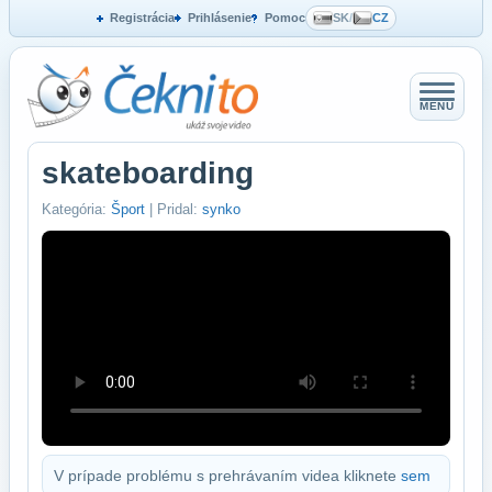
Registrácia
Prihlásenie
Pomoc
SK
/
CZ
MENU
skateboarding
Kategória:
Šport
| Pridal:
synko
V prípade problému s prehrávaním videa kliknete
sem