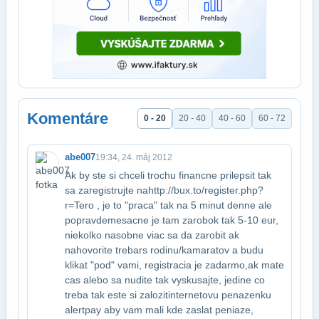
Komentáre
0 - 20
20 - 40
40 - 60
60 - 72
abe007
19:34, 24. máj 2012
Ak by ste si chceli trochu financne prilepsit tak
sa zaregistrujte na​http://bux.to/register.php?
r=Tero , je to "praca" tak na 5 minut denne ale
popravde​mesacne je tam zarobok tak 5-10 eur,
niekolko nasobne viac sa da zarobit ak​
nahovorite trebars rodinu/kamaratov a budu
klikat "pod" vami, registracia je zadarmo,​ak mate
cas alebo sa nudite tak vyskusajte, jedine co
treba tak este si zalozit​internetovu penazenku
alertpay aby vam mali kde zaslat peniaze,