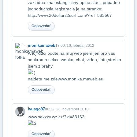
zakladna znalost​anglictiny uplne staci, pripadne
jednoduchsia registracia je na stranke:​
http://www.20dollars2surf.com/?ref=583667
Odpovedať
monikamaweb
13:00, 16. február 2012
Ahoj kluci podte na muj web jsem jen pro vas
soukroma sekce webka, chat, video, foto,​stretko
jsem z prahy
najdete me zde​www.monika.maweb.eu
Odpovedať
ivusqo97
00:22, 28. november 2010
www.sexxxy.wz.cz/?id=83162
Odpovedať