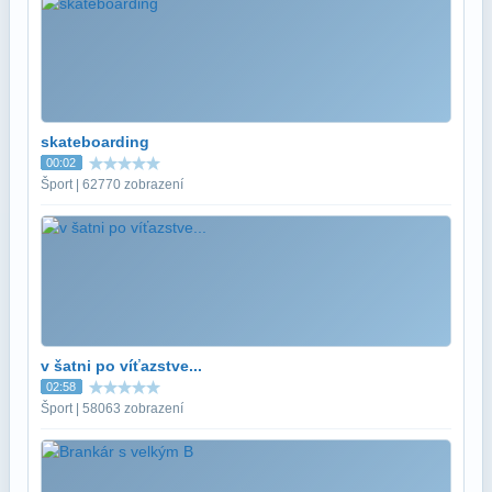
skateboarding
00:02
Šport | 62770 zobrazení
v šatni po víťazstve...
02:58
Šport | 58063 zobrazení