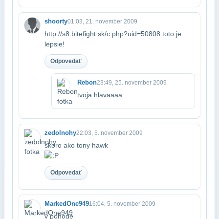
shoorty
01:03, 21. november 2009
http://s8.bitefight.sk/c.php?uid=50808 toto je
lepsie!
Odpovedať
Rebon
23:49, 25. november 2009
tvoja hlavaaaa
zedolnohy
22:03, 5. november 2009
skoro ako tony hawk
Odpovedať
MarkedOne949
16:04, 5. november 2009
v pohode