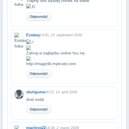
Trapný umí každej člověk na světě
Odpovedať
Exstasy
14:55, 15. september 2009
Zahraj si najlepšiu online hru na:
http://magiclili.mybrute.com
Odpovedať
skuliguma
09:25, 14. apríl 2009
dost soda
Odpovedať
machros22
18:30, 2. marec 2009