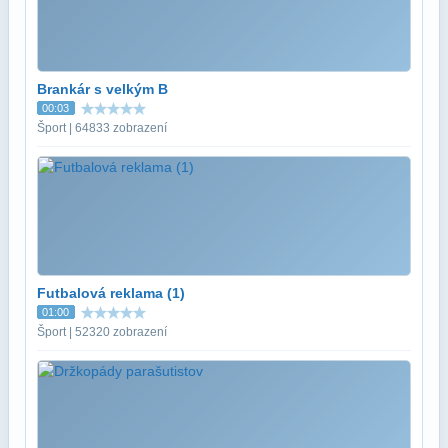
Brankár s velkým B
00:03
Šport | 64833 zobrazení
Futbalová reklama (1)
01:00
Šport | 52320 zobrazení