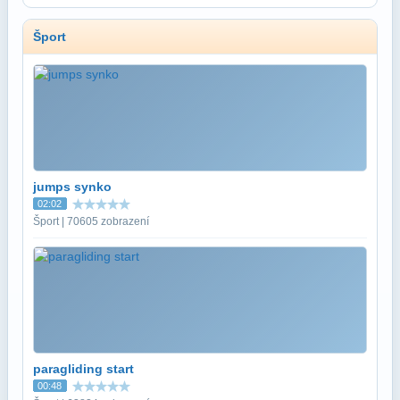
Šport
jumps synko
02:02
Šport | 70605 zobrazení
paragliding start
00:48