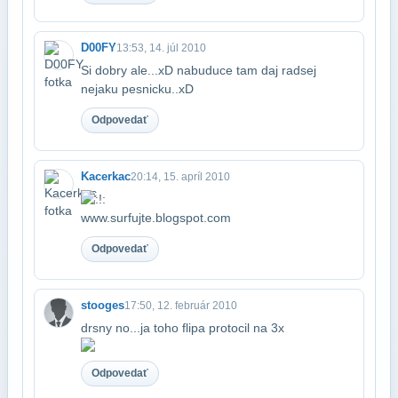
D00FY
13:53, 14. júl 2010
Si dobry ale...xD nabuduce tam daj radsej
nejaku pesnicku..xD
Odpovedať
Kacerkac
20:14, 15. apríl 2010
www.surfujte.blogspot.com
Odpovedať
stooges
17:50, 12. február 2010
drsny no...ja toho flipa protocil na 3x
Odpovedať