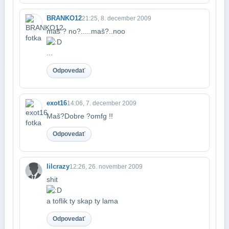
BRANKO12
21:25, 8. december 2009
maš ? no?.....maš?..noo
...
Odpovedať
exot16
14:06, 7. december 2009
Maš?Dobre ?omfg !!
Odpovedať
lilcrazy
12:26, 26. november 2009
shit
a toflik ty skap ty lama
Odpovedať