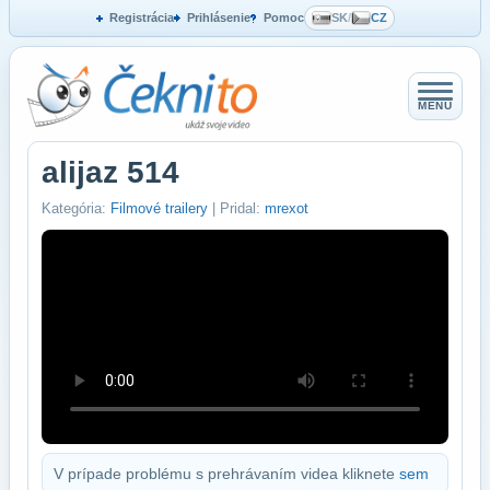
Registrácia
Prihlásenie
Pomoc
SK
/
CZ
MENU
alijaz 514
Kategória:
Filmové trailery
| Pridal:
mrexot
V prípade problému s prehrávaním videa kliknete
sem