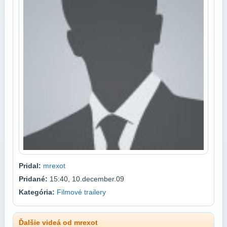
Pridal:
mrexot
Pridané:
15:40, 10.december.09
Kategória:
Filmové trailery
Ďalšie videá od mrexot