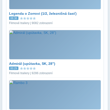
Legenda o Zorrovi (1/2, železničná časť)
08:38
Filmové trailery | 9082 zobrazení
Admirál (upútavka, SK, 28")
00:29
Filmové trailery | 9286 zobrazení